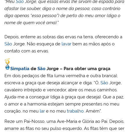
“Meu
São
Jorge, que essas ervas lhe sirvam de espada para
afastar (se souber, diga o nome da pessoa; caso contrário
diga apenas “essa pessoa”) de perto do meu amor (diga o
nome de quem você ama).”
Depois, enterre as sobras das ervas na terra, oferecendo a
São
Jorge. Não esqueça de
lavar
bem as mãos após o
contato com as ervas.
Simpatia
de
São
Jorge –
Para obter uma graça
Em dois pedaços de fita (uma vermelha e outra branca),
escreva a graça que deseja alcançar e diga: “Ó,
São
Jorge,
cavaleiro intrépido e vencedor, abre os meus caminhos.
Ajuda-me a conseguir (diga à graça que deseja). Que a paz,
o amor e a harmonia estejam sempre presentes no meu
coração, no meu
lar
e no meu
trabalho
. Amém”.
Reze um Pai-Nosso, uma Ave-Maria e Glória ao Pai. Depois,
amarre as fitas no seu pulso esquerdo. As fitas têm que ser