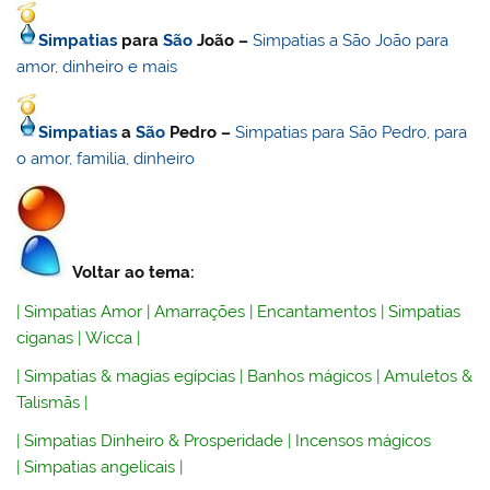
Simpatias
para
São
João –
Simpatias a São João para
amor, dinheiro e mais
Simpatias
a
São
Pedro –
Simpatias para São Pedro, para
o amor, familia, dinheiro
Voltar ao tema:
|
Simpatias Amor
|
Amarrações
|
Encantamentos
|
Simpatias
ciganas
|
Wicca
|
|
Simpatias & magias egípcias
|
Banhos mágicos
|
Amuletos &
Talismãs
|
|
Simpatias Dinheiro & Prosperidade
|
Incensos mágicos
|
Simpatias angelicais
|