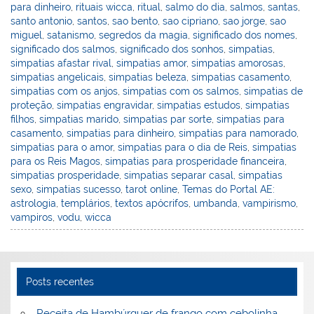
para dinheiro
,
rituais wicca
,
ritual
,
salmo do dia
,
salmos
,
santas
,
santo antonio
,
santos
,
sao bento
,
sao cipriano
,
sao jorge
,
sao
miguel
,
satanismo
,
segredos da magia
,
significado dos nomes
,
significado dos salmos
,
significado dos sonhos
,
simpatias
,
simpatias afastar rival
,
simpatias amor
,
simpatias amorosas
,
simpatias angelicais
,
simpatias beleza
,
simpatias casamento
,
simpatias com os anjos
,
simpatias com os salmos
,
simpatias de
proteção
,
simpatias engravidar
,
simpatias estudos
,
simpatias
filhos
,
simpatias marido
,
simpatias par sorte
,
simpatias para
casamento
,
simpatias para dinheiro
,
simpatias para namorado
,
simpatias para o amor
,
simpatias para o dia de Reis
,
simpatias
para os Reis Magos
,
simpatias para prosperidade financeira
,
simpatias prosperidade
,
simpatias separar casal
,
simpatias
sexo
,
simpatias sucesso
,
tarot online
,
Temas do Portal AE:
astrologia
,
templários
,
textos apócrifos
,
umbanda
,
vampirismo
,
vampiros
,
vodu
,
wicca
Posts recentes
Receita de Hambúrguer de frango com cebolinha