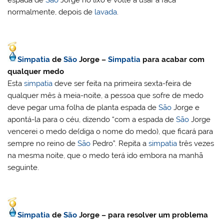
espada de
São
Jorge no lixo e volte a usar a faca
normalmente, depois de
lavada
.
Simpatia
de
São
Jorge –
Simpatia
para acabar com
qualquer medo
Esta
simpatia
deve ser feita na primeira sexta-feira de
qualquer mês à meia-noite, a pessoa que sofre de medo
deve pegar uma folha de planta espada de
São
Jorge e
apontá-la para o céu, dizendo “com a espada de
São
Jorge
vencerei o medo de(diga o nome do medo), que ficará para
sempre no reino de
São
Pedro”. Repita a
simpatia
três vezes
na mesma noite, que o medo terá ido embora na manhã
seguinte.
Simpatia
de
São
Jorge – para resolver um problema