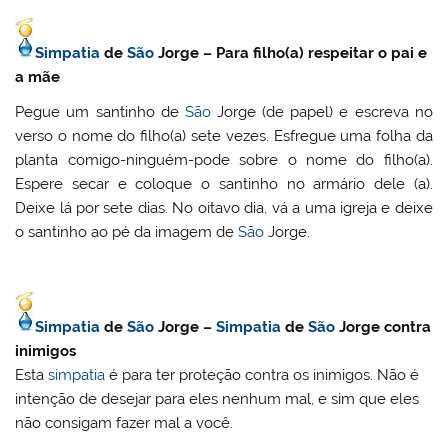
Simpatia
de
São
Jorge – Para filho(a) respeitar o pai e
a mãe
Pegue um santinho de
São
Jorge (de papel) e escreva no
verso o nome do filho(a) sete vezes. Esfregue uma folha da
planta comigo-ninguém-pode sobre o nome do filho(a).
Espere secar e coloque o santinho no armário dele (a).
Deixe lá por sete dias. No oitavo dia, vá a uma igreja e deixe
o santinho ao pé da imagem de
São
Jorge.
Simpatia
de
São
Jorge –
Simpatia
de
São
Jorge contra
inimigos
Esta
simpatia
é para ter proteção contra os inimigos. Não é
intenção de desejar para eles nenhum mal, e sim que eles
não consigam fazer mal a você.