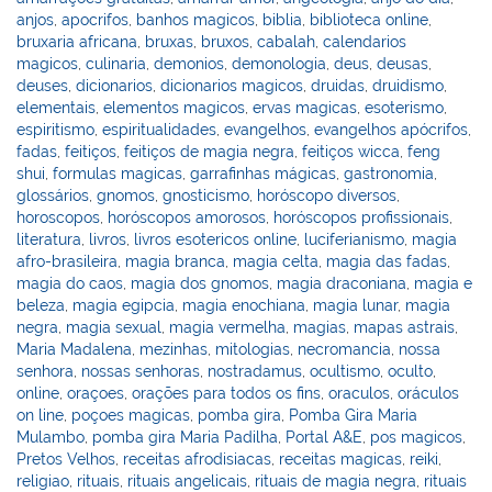
e
e
e
er
l
o
e
anjos
,
apocrifos
,
banhos magicos
,
biblia
,
biblioteca online
,
st
dI
b
o
bruxaria africana
,
bruxas
,
bruxos
,
cabalah
,
calendarios
magicos
,
culinaria
,
demonios
,
demonologia
,
deus
,
deusas
,
n
o
M
deuses
,
dicionarios
,
dicionarios magicos
,
druidas
,
druidismo
,
o
ai
elementais
,
elementos magicos
,
ervas magicas
,
esoterismo
,
espiritismo
,
espiritualidades
,
evangelhos
,
evangelhos apócrifos
,
k
l
fadas
,
feitiços
,
feitiços de magia negra
,
feitiços wicca
,
feng
shui
,
formulas magicas
,
garrafinhas mágicas
,
gastronomia
,
glossários
,
gnomos
,
gnosticismo
,
horóscopo diversos
,
horoscopos
,
horóscopos amorosos
,
horóscopos profissionais
,
literatura
,
livros
,
livros esotericos online
,
luciferianismo
,
magia
afro-brasileira
,
magia branca
,
magia celta
,
magia das fadas
,
magia do caos
,
magia dos gnomos
,
magia draconiana
,
magia e
beleza
,
magia egipcia
,
magia enochiana
,
magia lunar
,
magia
negra
,
magia sexual
,
magia vermelha
,
magias
,
mapas astrais
,
Maria Madalena
,
mezinhas
,
mitologias
,
necromancia
,
nossa
senhora
,
nossas senhoras
,
nostradamus
,
ocultismo
,
oculto
,
online
,
oraçoes
,
orações para todos os fins
,
oraculos
,
oráculos
on line
,
poçoes magicas
,
pomba gira
,
Pomba Gira Maria
Mulambo
,
pomba gira Maria Padilha
,
Portal A&E
,
pos magicos
,
Pretos Velhos
,
receitas afrodisiacas
,
receitas magicas
,
reiki
,
religiao
,
rituais
,
rituais angelicais
,
rituais de magia negra
,
rituais