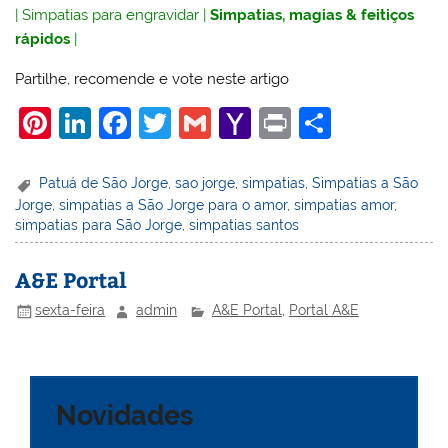
|
Simpatias para engravidar
|
Simpatias, magias & feitiços
rápidos
|
Partilhe, recomende e vote neste artigo
Pi
Li
F
T
G
Y
Pr
S
nt
n
a
w
m
a
in
h
er
k
c
itt
ai
h
t
ar
Patuá de São Jorge
,
sao jorge
,
simpatias
,
Simpatias a São
Jorge
,
simpatias a São Jorge para o amor
,
simpatias amor
,
e
e
e
er
l
o
e
simpatias para São Jorge
,
simpatias santos
st
dI
b
o
n
o
M
A&E Portal
o
ai
sexta-feira
admin
A&E Portal
,
Portal A&E
k
l
Novidades