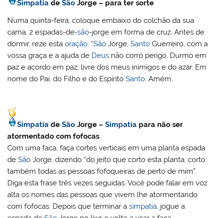
Simpatia
de
São
Jorge – para ter sorte
Numa quinta-feira, coloque embaixo do colchão da sua
cama, 2 espadas-de-
são
-jorge em forma de cruz. Antes de
dormir, reze esta
oração
: “
São
Jorge,
Santo
Guerreiro, com a
vossa graça e a ajuda de
Deus
não corro perigo. Durmo em
paz e acordo em paz, livre dos meus inimigos e do azar. Em
nome do Pai, do Filho e do Espírito
Santo
. Amém.
Simpatia
de
São
Jorge –
Simpatia
para não ser
atormentado com fofocas
Com uma faca, faça cortes verticais em uma planta espada
de
São
Jorge, dizendo “do jeito que corto esta planta, corto
também todas as pessoas fofoqueiras de perto de mim”.
Diga esta frase três vezes seguidas. Você pode falar em voz
alta os nomes das pessoas que vivem lhe atormentando
com fofocas. Depois que terminar a
simpatia
, jogue a