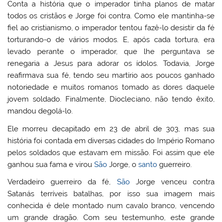
Conta a história que o imperador tinha planos de matar
todos os cristãos e Jorge foi contra. Como ele mantinha-se
fiel ao cristianismo, o imperador tentou fazê-lo desistir da fé
torturando-o de vários modos. E, após cada tortura, era
levado perante o imperador, que lhe perguntava se
renegaria a Jesus para adorar os ídolos. Todavia, Jorge
reafirmava sua fé, tendo seu martírio aos poucos ganhado
notoriedade e muitos romanos tomado as dores daquele
jovem soldado. Finalmente, Diocleciano, não tendo êxito,
mandou degolá-lo.
Ele morreu decapitado em 23 de abril de 303, mas sua
história foi contada em diversas cidades do Império Romano
pelos soldados que estavam em missão. Foi assim que ele
ganhou sua fama e virou
São
Jorge, o
santo
guerreiro.
Verdadeiro guerreiro da fé,
São
Jorge venceu contra
Satanás terríveis batalhas, por isso sua imagem mais
conhecida é dele montado num cavalo branco, vencendo
um grande dragão. Com seu testemunho, este grande