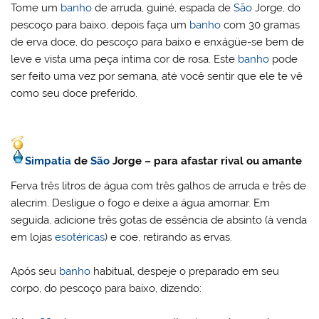
Tome um
banho
de arruda, guiné, espada de
São
Jorge, do
pescoço para baixo, depois faça um
banho
com 30 gramas
de erva doce, do pescoço para baixo e enxágüe-se bem de
leve e vista uma peça íntima cor de rosa. Este
banho
pode
ser feito uma vez por semana, até você sentir que ele te vê
como seu doce preferido.
Simpatia
de
São
Jorge – para afastar rival ou amante
Ferva três litros de água com três galhos de arruda e três de
alecrim. Desligue o fogo e deixe a água amornar. Em
seguida, adicione três gotas de essência de absinto (à venda
em lojas
esotéricas
) e coe, retirando as ervas.
Após seu
banho
habitual, despeje o preparado em seu
corpo, do pescoço para baixo, dizendo: