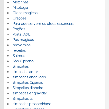
Mezinhas
Mitologia
Óleos magicos
Orações
Para que servem os óleos essenciais
Poções
Portal A&E
Pós mágicos
proverbios
receitas
Salmos
São Cipriano
Simpatias
simpatias amor
simpatias angelicais
Simpatias Ciganas
Simpatias dinheiro
simpatias engravidar
Simpatias lar
simpatias prosperidade