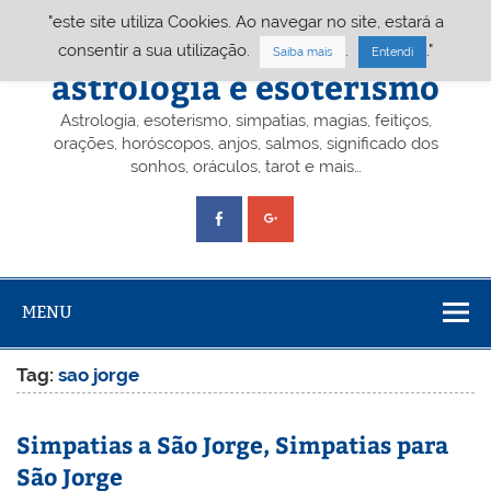
Skip
"este site utiliza Cookies. Ao navegar no site, estará a
to
content
Portal A&E – Portal
consentir a sua utilização.
.
."
Saiba mais
Entendi
astrologia e esoterismo
Astrologia, esoterismo, simpatias, magias, feitiços,
orações, horóscopos, anjos, salmos, significado dos
sonhos, oráculos, tarot e mais…
MENU
Tag:
sao jorge
Simpatias a São Jorge, Simpatias para
São Jorge