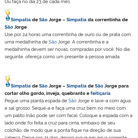
Ou faça no dia 23 de cada mês.
Simpatia
de
São
Jorge –
Simpatia
da correntinha de
São
Jorge
Use por 24 horas uma correntinha de ouro ou de prata com
uma medalhinha de
São
Jorge. A correntinha e a
medalhinha devem ser novas, compradas por você. No dia
seguinte, ofereça como um presente à pessoa amada.
Simpatia
de
São
Jorge –
Simpatia
de
São
Jorge para
cortar olho gordo, inveja, quebranto e
feitiçaria
Pegue uma planta espada de
São
Jorge e lave-a com água
e sal grosso. Seque-a e faça uma cruz bem no meio com
um palito (não pode ser com faca). Coloque a espada com a
lado onde foi feita a cruz para cima, embaixo de seu
colchão, de modo que a ponta fique na direção de sua
cabeça. Deixe por 21 dias, depois jogue em água corrente