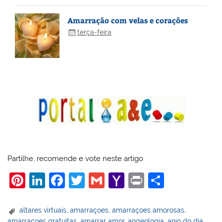
Amarração com velas e corações
terça-feira
Partilhe, recomende e vote neste artigo
Pi
Li
F
T
G
Y
Pr
S
nt
n
a
w
m
a
in
h
er
k
c
itt
ai
h
t
ar
altares virtuais
,
amarraçoes
,
amarraçoes amorosas
,
amarraçoes gratuitas
,
amarrar amor
,
angeologia
,
anjo do dia
,