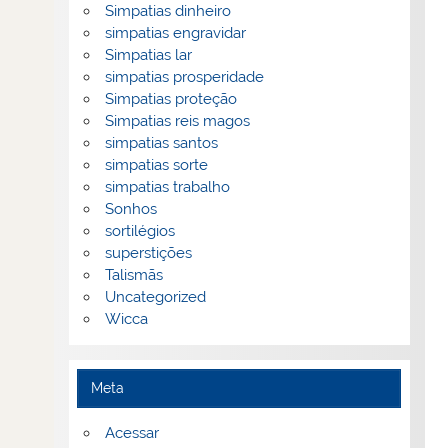
Simpatias dinheiro
simpatias engravidar
Simpatias lar
simpatias prosperidade
Simpatias proteção
Simpatias reis magos
simpatias santos
simpatias sorte
simpatias trabalho
Sonhos
sortilégios
superstições
Talismãs
Uncategorized
Wicca
Meta
Acessar