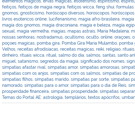
st
dI
b
o
elementos magicos
,
ervas magicas
,
esoterismo
,
espiritismo
,
espirit
feitiços
,
feitiços de magia negra
,
feitiços wicca
,
feng shui
,
formulas
n
o
M
gnomos
,
gnosticismo
,
horóscopo diversos
,
horoscopos
,
horóscopos
o
ai
livros esotericos online
,
luciferianismo
,
magia afro-brasileira
,
magia
magia dos gnomos
,
magia draconiana
,
magia e beleza
,
magia egip
k
l
sexual
,
magia vermelha
,
magias
,
mapas astrais
,
Maria Madalena
,
m
nossas senhoras
,
nostradamus
,
ocultismo
,
oculto
,
online
,
oraçoes
,
o
poçoes magicas
,
pomba gira
,
Pomba Gira Maria Mulambo
,
pomba g
Velhos
,
receitas afrodisiacas
,
receitas magicas
,
reiki
,
religiao
,
rituais
dinheiro
,
rituais wicca
,
ritual
,
salmo do dia
,
salmos
,
santas
,
santo an
miguel
,
satanismo
,
segredos da magia
,
significado dos nomes
,
sign
simpatias afastar rival
,
simpatias amor
,
simpatias amorosas
,
simpat
simpatias com os anjos
,
simpatias com os salmos
,
simpatias de pr
simpatias filhos
,
simpatias marido
,
simpatias par sorte
,
simpatias p
namorado
,
simpatias para o amor
,
simpatias para o dia de Reis
,
sim
prosperidade financeira
,
simpatias prosperidade
,
simpatias separar
Temas do Portal AE: astrologia
,
templários
,
textos apócrifos
,
umba