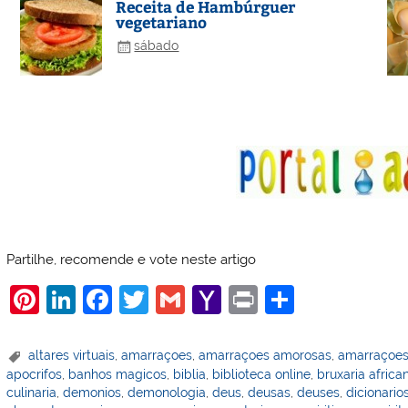
Receita de Hambúrguer
vegetariano
sábado
Partilhe, recomende e vote neste artigo
Pi
Li
F
T
G
Y
Pr
S
nt
n
a
w
m
a
in
h
er
k
c
itt
ai
h
t
ar
altares virtuais
,
amarraçoes
,
amarraçoes amorosas
,
amarraçoes
apocrifos
,
banhos magicos
,
biblia
,
biblioteca online
,
bruxaria africa
e
e
e
er
l
o
e
culinaria
,
demonios
,
demonologia
,
deus
,
deusas
,
deuses
,
dicionario