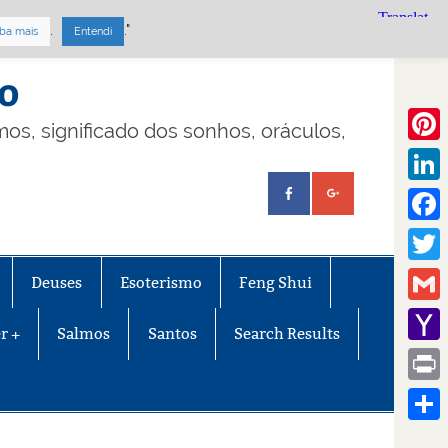
.
."
ba mais
Entendi
mo
lmos, significado dos sonhos, oráculos,
Pinte
Linke
Face
Twitt
Deuses
Esoterismo
Feng Shui
Gmail
r +
Salmos
Santos
Search Results
Yaho
Mail
Print
Share