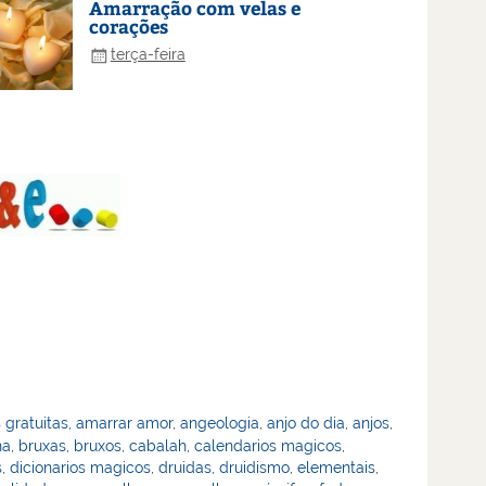
Amarração com velas e
corações
terça-feira
 gratuitas
,
amarrar amor
,
angeologia
,
anjo do dia
,
anjos
,
na
,
bruxas
,
bruxos
,
cabalah
,
calendarios magicos
,
s
,
dicionarios magicos
,
druidas
,
druidismo
,
elementais
,