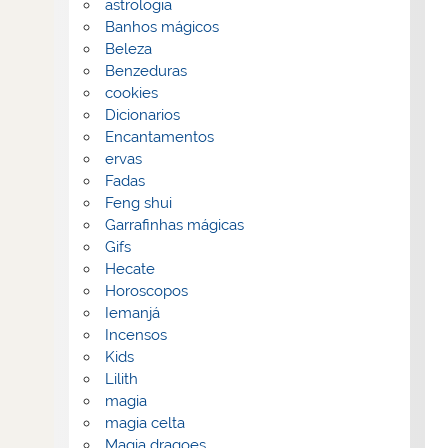
astrologia
Banhos mágicos
Beleza
Benzeduras
cookies
Dicionarios
Encantamentos
ervas
Fadas
Feng shui
Garrafinhas mágicas
Gifs
Hecate
Horoscopos
Iemanjá
Incensos
Kids
Lilith
magia
magia celta
Magia dragoes