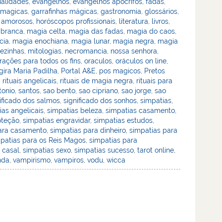
ualidades
,
evangelhos
,
evangelhos apócrifos
,
fadas
,
 magicas
,
garrafinhas mágicas
,
gastronomia
,
glossários
,
 amorosos
,
horóscopos profissionais
,
literatura
,
livros
,
 branca
,
magia celta
,
magia das fadas
,
magia do caos
,
cia
,
magia enochiana
,
magia lunar
,
magia negra
,
magia
ezinhas
,
mitologias
,
necromancia
,
nossa senhora
,
rações para todos os fins
,
oraculos
,
oráculos on line
,
ira Maria Padilha
,
Portal A&E
,
pos magicos
,
Pretos
,
rituais angelicais
,
rituais de magia negra
,
rituais para
tonio
,
santos
,
sao bento
,
sao cipriano
,
sao jorge
,
sao
ificado dos salmos
,
significado dos sonhos
,
simpatias
,
ias angelicais
,
simpatias beleza
,
simpatias casamento
,
oteção
,
simpatias engravidar
,
simpatias estudos
,
ara casamento
,
simpatias para dinheiro
,
simpatias para
patias para os Reis Magos
,
simpatias para
 casal
,
simpatias sexo
,
simpatias sucesso
,
tarot online
,
nda
,
vampirismo
,
vampiros
,
vodu
,
wicca