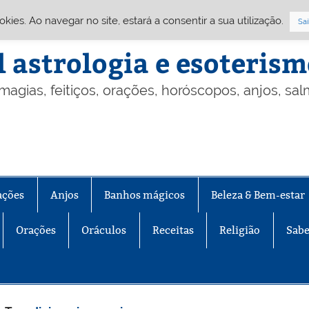
Cookies. Ao navegar no site, estará a consentir a sua utilização.
Sai
l astrologia e esoteris
 magias, feitiços, orações, horóscopos, anjos, sa
ações
Anjos
Banhos mágicos
Beleza & Bem-estar
Orações
Oráculos
Receitas
Religião
Sabe