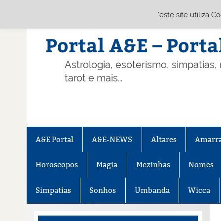
"este site utiliza 
Skip
to
content
Portal A&E – Porta
Astrologia, esoterismo, simpatias,
tarot e mais…
A&E Portal
A&E-NEWS
Altares
Amarr
Horoscopos
Magia
Mezinhas
Nomes
Simpatias
Sonhos
Umbanda
Wicca