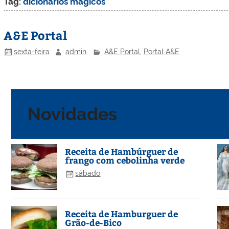
Tag:
dicionarios magicos
A&E Portal
sexta-feira
admin
A&E Portal
,
Portal A&E
Novidades
Receita de Hambúrguer de
frango com cebolinha verde
sábado
Receita de Hamburguer de
Grão-de-Bico