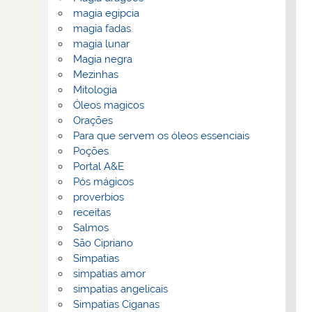
magia egipcia
magia fadas
magia lunar
Magia negra
Mezinhas
Mitologia
Óleos magicos
Orações
Para que servem os óleos essenciais
Poções
Portal A&E
Pós mágicos
proverbios
receitas
Salmos
São Cipriano
Simpatias
simpatias amor
simpatias angelicais
Simpatias Ciganas