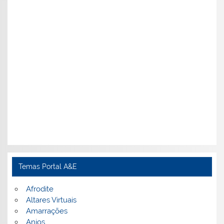
Temas Portal A&E
Afrodite
Altares Virtuais
Amarrações
Anjos