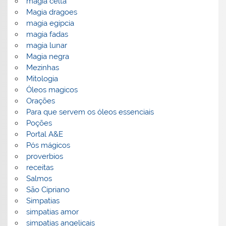
magia celta
Magia dragoes
magia egipcia
magia fadas
magia lunar
Magia negra
Mezinhas
Mitologia
Óleos magicos
Orações
Para que servem os óleos essenciais
Poções
Portal A&E
Pós mágicos
proverbios
receitas
Salmos
São Cipriano
Simpatias
simpatias amor
simpatias angelicais