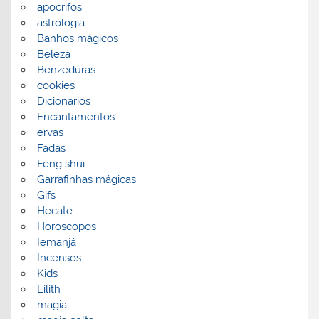
apocrifos
astrologia
Banhos mágicos
Beleza
Benzeduras
cookies
Dicionarios
Encantamentos
ervas
Fadas
Feng shui
Garrafinhas mágicas
Gifs
Hecate
Horoscopos
Iemanjá
Incensos
Kids
Lilith
magia