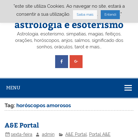
Skip
"este site utiliza Cookies. Ao navegar no site, estará a
to
content
Portal A&E – Portal
consentir a sua utilização.
.
."
Saiba mais
Entendi
astrologia e esoterismo
Astrologia, esoterismo, simpatias, magias, feitiços,
orações, horóscopos, anjos, salmos, significado dos
sonhos, oráculos, tarot e mais…
MENU
Tag:
horóscopos amorosos
A&E Portal
sexta-feira
admin
A&E Portal
,
Portal A&E