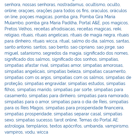
senhora
,
nossas senhoras
,
nostradamus
,
ocultismo
,
oculto
,
online
,
oraçoes
,
orações para todos os fins
,
oraculos
,
oráculos
on line
,
poçoes magicas
,
pomba gira
,
Pomba Gira Maria
Mulambo
,
pomba gira Maria Padilha
,
Portal A&E
,
pos magicos
,
Pretos Velhos
,
receitas afrodisiacas
,
receitas magicas
,
reiki
,
religiao
,
rituais
,
rituais angelicais
,
rituais de magia negra
,
rituais
para dinheiro
,
rituais wicca
,
ritual
,
salmo do dia
,
salmos
,
santas
,
santo antonio
,
santos
,
sao bento
,
sao cipriano
,
sao jorge
,
sao
miguel
,
satanismo
,
segredos da magia
,
significado dos nomes
,
significado dos salmos
,
significado dos sonhos
,
simpatias
,
simpatias afastar rival
,
simpatias amor
,
simpatias amorosas
,
simpatias angelicais
,
simpatias beleza
,
simpatias casamento
,
simpatias com os anjos
,
simpatias com os salmos
,
simpatias de
proteção
,
simpatias engravidar
,
simpatias estudos
,
simpatias
filhos
,
simpatias marido
,
simpatias par sorte
,
simpatias para
casamento
,
simpatias para dinheiro
,
simpatias para namorado
,
simpatias para o amor
,
simpatias para o dia de Reis
,
simpatias
para os Reis Magos
,
simpatias para prosperidade financeira
,
simpatias prosperidade
,
simpatias separar casal
,
simpatias
sexo
,
simpatias sucesso
,
tarot online
,
Temas do Portal AE:
astrologia
,
templários
,
textos apócrifos
,
umbanda
,
vampirismo
,
vampiros
,
vodu
,
wicca