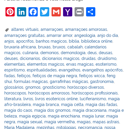
Pi
Li
F
T
G
Y
Pr
S
nt
n
a
w
m
a
in
h
er
k
c
itt
ai
h
t
ar
altares virtuais
,
amarraçoes
,
amarraçoes amorosas
,
amarraçoes gratuitas
,
amarrar amor
,
angeologia
,
anjo do dia
,
e
e
e
er
l
o
e
anjos
,
apocrifos
,
banhos magicos
,
biblia
,
biblioteca online
,
st
dI
b
o
bruxaria africana
,
bruxas
,
bruxos
,
cabalah
,
calendarios
magicos
,
culinaria
,
demonios
,
demonologia
,
deus
,
deusas
,
n
o
M
deuses
,
dicionarios
,
dicionarios magicos
,
druidas
,
druidismo
,
o
ai
elementais
,
elementos magicos
,
ervas magicas
,
esoterismo
,
espiritismo
,
espiritualidades
,
evangelhos
,
evangelhos apócrifos
,
k
l
fadas
,
feitiços
,
feitiços de magia negra
,
feitiços wicca
,
feng
shui
,
formulas magicas
,
garrafinhas mágicas
,
gastronomia
,
glossários
,
gnomos
,
gnosticismo
,
horóscopo diversos
,
horoscopos
,
horóscopos amorosos
,
horóscopos profissionais
,
literatura
,
livros
,
livros esotericos online
,
luciferianismo
,
magia
afro-brasileira
,
magia branca
,
magia celta
,
magia das fadas
,
magia do caos
,
magia dos gnomos
,
magia draconiana
,
magia e
beleza
,
magia egipcia
,
magia enochiana
,
magia lunar
,
magia
negra
,
magia sexual
,
magia vermelha
,
magias
,
mapas astrais
,
Maria Madalena
,
mezinhas
,
mitologias
,
necromancia
,
nossa