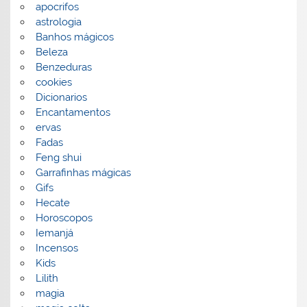
apocrifos
astrologia
Banhos mágicos
Beleza
Benzeduras
cookies
Dicionarios
Encantamentos
ervas
Fadas
Feng shui
Garrafinhas mágicas
Gifs
Hecate
Horoscopos
Iemanjá
Incensos
Kids
Lilith
magia