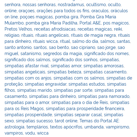
senhora
,
nossas senhoras
,
nostradamus
,
ocultismo
,
oculto
,
online
,
oraçoes
,
orações para todos os fins
,
oraculos
,
oráculos
on line
,
poçoes magicas
,
pomba gira
,
Pomba Gira Maria
Mulambo
,
pomba gira Maria Padilha
,
Portal A&E
,
pos magicos
,
Pretos Velhos
,
receitas afrodisiacas
,
receitas magicas
,
reiki
,
religiao
,
rituais
,
rituais angelicais
,
rituais de magia negra
,
rituais
para dinheiro
,
rituais wicca
,
ritual
,
salmo do dia
,
salmos
,
santas
,
santo antonio
,
santos
,
sao bento
,
sao cipriano
,
sao jorge
,
sao
miguel
,
satanismo
,
segredos da magia
,
significado dos nomes
,
significado dos salmos
,
significado dos sonhos
,
simpatias
,
simpatias afastar rival
,
simpatias amor
,
simpatias amorosas
,
simpatias angelicais
,
simpatias beleza
,
simpatias casamento
,
simpatias com os anjos
,
simpatias com os salmos
,
simpatias de
proteção
,
simpatias engravidar
,
simpatias estudos
,
simpatias
filhos
,
simpatias marido
,
simpatias par sorte
,
simpatias para
casamento
,
simpatias para dinheiro
,
simpatias para namorado
,
simpatias para o amor
,
simpatias para o dia de Reis
,
simpatias
para os Reis Magos
,
simpatias para prosperidade financeira
,
simpatias prosperidade
,
simpatias separar casal
,
simpatias
sexo
,
simpatias sucesso
,
tarot online
,
Temas do Portal AE:
astrologia
,
templários
,
textos apócrifos
,
umbanda
,
vampirismo
,
vampiros
,
vodu
,
wicca