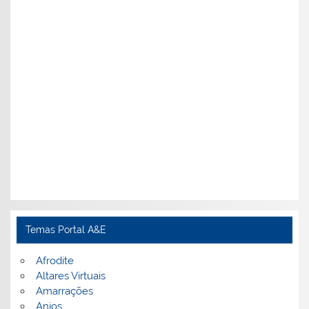
Temas Portal A&E
Afrodite
Altares Virtuais
Amarrações
Anjos