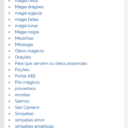
magia celta
Magia dragoes
magia egipcia
magia fadas
magia lunar
Magia negra
Mezinhas
Mitologia
Óleos magicos
Orações
Para que servem os óleos essenciais
Poções
Portal A&E
Pós mágicos
proverbios
receitas
Salmos
São Cipriano
Simpatias
simpatias amor
simpatias angelicais