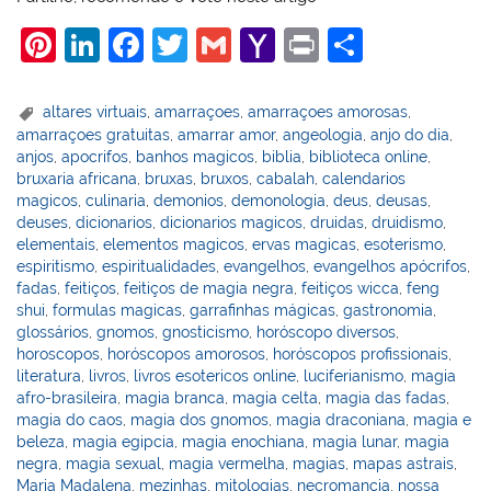
Pi
Li
F
T
G
Y
Pr
S
nt
n
a
w
m
a
in
h
er
k
c
itt
ai
h
t
ar
altares virtuais
,
amarraçoes
,
amarraçoes amorosas
,
amarraçoes gratuitas
,
amarrar amor
,
angeologia
,
anjo do dia
,
e
e
e
er
l
o
e
anjos
,
apocrifos
,
banhos magicos
,
biblia
,
biblioteca online
,
st
dI
b
o
bruxaria africana
,
bruxas
,
bruxos
,
cabalah
,
calendarios
magicos
,
culinaria
,
demonios
,
demonologia
,
deus
,
deusas
,
n
o
M
deuses
,
dicionarios
,
dicionarios magicos
,
druidas
,
druidismo
,
o
ai
elementais
,
elementos magicos
,
ervas magicas
,
esoterismo
,
espiritismo
,
espiritualidades
,
evangelhos
,
evangelhos apócrifos
,
k
l
fadas
,
feitiços
,
feitiços de magia negra
,
feitiços wicca
,
feng
shui
,
formulas magicas
,
garrafinhas mágicas
,
gastronomia
,
glossários
,
gnomos
,
gnosticismo
,
horóscopo diversos
,
horoscopos
,
horóscopos amorosos
,
horóscopos profissionais
,
literatura
,
livros
,
livros esotericos online
,
luciferianismo
,
magia
afro-brasileira
,
magia branca
,
magia celta
,
magia das fadas
,
magia do caos
,
magia dos gnomos
,
magia draconiana
,
magia e
beleza
,
magia egipcia
,
magia enochiana
,
magia lunar
,
magia
negra
,
magia sexual
,
magia vermelha
,
magias
,
mapas astrais
,
Maria Madalena
,
mezinhas
,
mitologias
,
necromancia
,
nossa