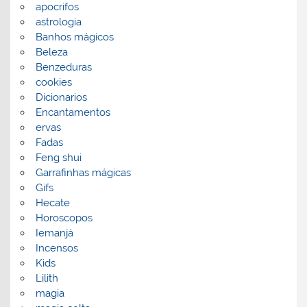
apocrifos
astrologia
Banhos mágicos
Beleza
Benzeduras
cookies
Dicionarios
Encantamentos
ervas
Fadas
Feng shui
Garrafinhas mágicas
Gifs
Hecate
Horoscopos
Iemanjá
Incensos
Kids
Lilith
magia