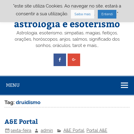
Skip
"este site utiliza Cookies. Ao navegar no site, estará a
to
content
Portal A&E – Portal
consentir a sua utilização.
.
."
Saiba mais
Entendi
astrologia e esoterismo
Astrologia, esoterismo, simpatias, magias, feitiços,
orações, horóscopos, anjos, salmos, significado dos
sonhos, oráculos, tarot e mais…
MENU
Tag:
druidismo
A&E Portal
sexta-feira
admin
A&E Portal
,
Portal A&E