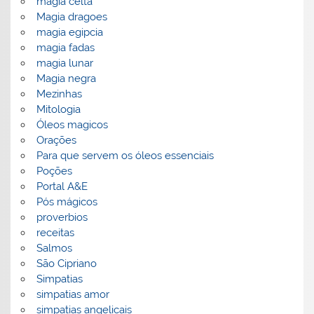
magia celta
Magia dragoes
magia egipcia
magia fadas
magia lunar
Magia negra
Mezinhas
Mitologia
Óleos magicos
Orações
Para que servem os óleos essenciais
Poções
Portal A&E
Pós mágicos
proverbios
receitas
Salmos
São Cipriano
Simpatias
simpatias amor
simpatias angelicais