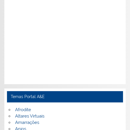
Temas Portal A&E
Afrodite
Altares Virtuais
Amarrações
Anjos