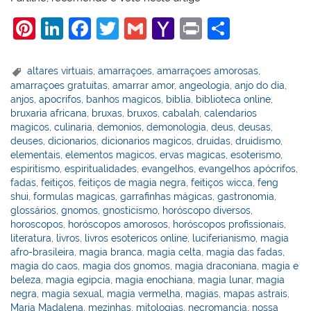
Pi
Li
F
T
G
Y
Pr
S
nt
n
a
w
m
a
in
h
er
k
c
itt
ai
h
t
ar
altares virtuais
,
amarraçoes
,
amarraçoes amorosas
,
amarraçoes gratuitas
,
amarrar amor
,
angeologia
,
anjo do dia
,
e
e
e
er
l
o
e
anjos
,
apocrifos
,
banhos magicos
,
biblia
,
biblioteca online
,
st
dI
b
o
bruxaria africana
,
bruxas
,
bruxos
,
cabalah
,
calendarios
magicos
,
culinaria
,
demonios
,
demonologia
,
deus
,
deusas
,
n
o
M
deuses
,
dicionarios
,
dicionarios magicos
,
druidas
,
druidismo
,
o
ai
elementais
,
elementos magicos
,
ervas magicas
,
esoterismo
,
espiritismo
,
espiritualidades
,
evangelhos
,
evangelhos apócrifos
,
k
l
fadas
,
feitiços
,
feitiços de magia negra
,
feitiços wicca
,
feng
shui
,
formulas magicas
,
garrafinhas mágicas
,
gastronomia
,
glossários
,
gnomos
,
gnosticismo
,
horóscopo diversos
,
horoscopos
,
horóscopos amorosos
,
horóscopos profissionais
,
literatura
,
livros
,
livros esotericos online
,
luciferianismo
,
magia
afro-brasileira
,
magia branca
,
magia celta
,
magia das fadas
,
magia do caos
,
magia dos gnomos
,
magia draconiana
,
magia e
beleza
,
magia egipcia
,
magia enochiana
,
magia lunar
,
magia
negra
,
magia sexual
,
magia vermelha
,
magias
,
mapas astrais
,
Maria Madalena
,
mezinhas
,
mitologias
,
necromancia
,
nossa