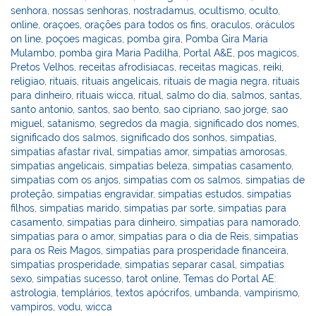
senhora
,
nossas senhoras
,
nostradamus
,
ocultismo
,
oculto
,
online
,
oraçoes
,
orações para todos os fins
,
oraculos
,
oráculos
on line
,
poçoes magicas
,
pomba gira
,
Pomba Gira Maria
Mulambo
,
pomba gira Maria Padilha
,
Portal A&E
,
pos magicos
,
Pretos Velhos
,
receitas afrodisiacas
,
receitas magicas
,
reiki
,
religiao
,
rituais
,
rituais angelicais
,
rituais de magia negra
,
rituais
para dinheiro
,
rituais wicca
,
ritual
,
salmo do dia
,
salmos
,
santas
,
santo antonio
,
santos
,
sao bento
,
sao cipriano
,
sao jorge
,
sao
miguel
,
satanismo
,
segredos da magia
,
significado dos nomes
,
significado dos salmos
,
significado dos sonhos
,
simpatias
,
simpatias afastar rival
,
simpatias amor
,
simpatias amorosas
,
simpatias angelicais
,
simpatias beleza
,
simpatias casamento
,
simpatias com os anjos
,
simpatias com os salmos
,
simpatias de
proteção
,
simpatias engravidar
,
simpatias estudos
,
simpatias
filhos
,
simpatias marido
,
simpatias par sorte
,
simpatias para
casamento
,
simpatias para dinheiro
,
simpatias para namorado
,
simpatias para o amor
,
simpatias para o dia de Reis
,
simpatias
para os Reis Magos
,
simpatias para prosperidade financeira
,
simpatias prosperidade
,
simpatias separar casal
,
simpatias
sexo
,
simpatias sucesso
,
tarot online
,
Temas do Portal AE:
astrologia
,
templários
,
textos apócrifos
,
umbanda
,
vampirismo
,
vampiros
,
vodu
,
wicca