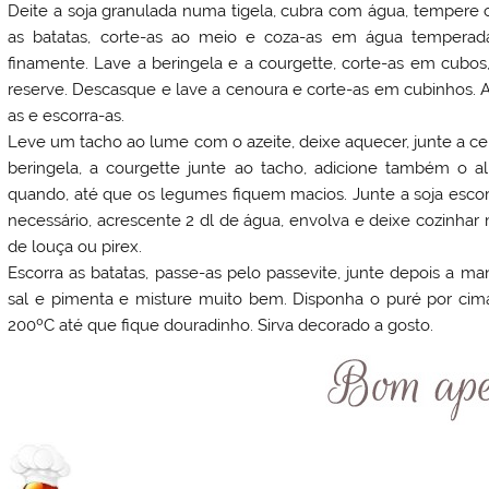
Deite a soja granulada numa tigela, cubra com água, tempere
as batatas, corte-as ao meio e coza-as em água temperad
finamente. Lave a beringela e a courgette, corte-as em cubos,
reserve. Descasque e lave a cenoura e corte-as em cubinhos. Arr
as e escorra-as.
Leve um tacho ao lume com o azeite, deixe aquecer, junte a cebo
beringela, a courgette junte ao tacho, adicione também o 
quando, até que os legumes fiquem macios. Junte a soja escorr
necessário, acrescente 2 dl de água, envolva e deixe cozinhar
de louça ou pirex.
Escorra as batatas, passe-as pelo passevite, junte depois a 
sal e pimenta e misture muito bem. Disponha o puré por cima 
200ºC até que fique douradinho. Sirva decorado a gosto.