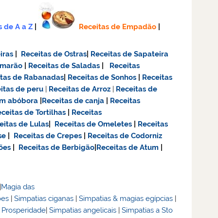
s de A a Z
|
Receitas de Empadão
|
iras
|
Receitas de Ostras
|
Receitas de Sapateira
amarão
|
Receitas de Saladas
|
Receitas
itas de Rabanadas
|
Receitas de Sonhos
|
Receitas
itas de
peru
|
Receitas de Arroz
|
Receitas de
om abóbora
|
Receitas de canja
|
Receitas
ceitas de Tortilhas
|
Receitas
eitas de Lulas
|
Receitas de Omeletes
|
Receitas
se
|
Receitas de Crepes
|
Receitas de Codorniz
ões
|
Receitas de Berbigão
|
Receitas de Atum
|
|
Magia das
ões
|
Simpatias ciganas
|
Simpatias & magias egípcias
|
& Prosperidade
|
Simpatias angelicais
|
Simpatias a Sto