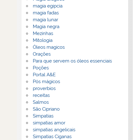
magia egipcia
magia fadas
magia lunar
Magia negra
Mezinhas
Mitologia
Óleos magicos
Orações
Para que servem os óleos essenciais
Poções
Portal A&E
Pós mágicos
proverbios
receitas
Salmos
São Cipriano
Simpatias
simpatias amor
simpatias angelicais
Simpatias Ciganas