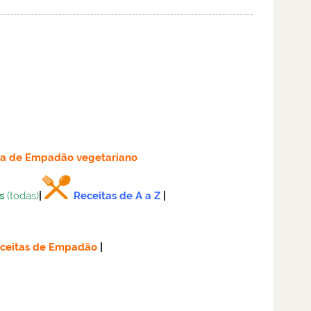
ta
de Empadão vegetariano
s
(todas)
|
Receitas de A a Z
|
ceitas de Empadão
|