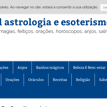
Cookies. Ao navegar no site, estará a consentir a sua utilização.
Sai
l astrologia e esoteris
 magias, feitiços, orações, horóscopos, anjos, sa
ações
Anjos
Banhos mágicos
Beleza & Bem-estar
Orações
Oráculos
Receitas
Religião
Sabe