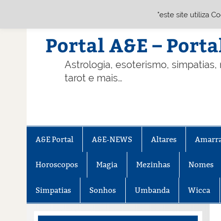
"este site utiliza 
Skip
to
content
Portal A&E – Porta
Astrologia, esoterismo, simpatias,
tarot e mais…
A&E Portal
A&E-NEWS
Altares
Amarr
Horoscopos
Magia
Mezinhas
Nomes
Simpatias
Sonhos
Umbanda
Wicca