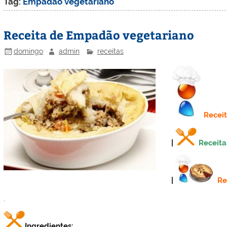
Tag:
Empadão vegetariano
Receita de Empadão vegetariano
domingo
admin
receitas
Recei
|
Receita
|
Re
.
Ingredientes: