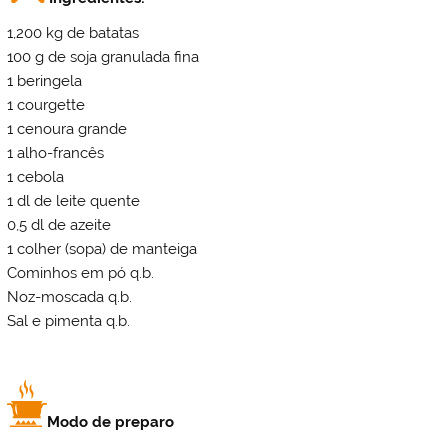
1,200 kg de batatas
100 g de soja granulada fina
1 beringela
1 courgette
1 cenoura grande
1 alho-francês
1 cebola
1 dl de leite quente
0,5 dl de azeite
1 colher (sopa) de manteiga
Cominhos em pó q.b.
Noz-moscada q.b.
Sal e pimenta q.b.
Modo de preparo