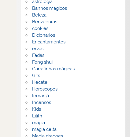
astrologia
Banhos mágicos
Beleza
Benzeduras
cookies
Dicionarios
Encantamentos
ervas
Fadas
Feng shui
Garrafinhas mágicas
Gifs
Hecate
Horoscopos
Iemanjá
Incensos
Kids
Lilith
magia
magia celta
Magia dragoes