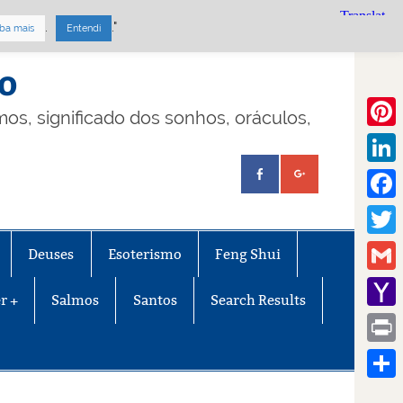
.
."
ba mais
Entendi
mo
lmos, significado dos sonhos, oráculos,
Pinte
Linke
Face
Twitt
Deuses
Esoterismo
Feng Shui
Gmail
r +
Salmos
Santos
Search Results
Yaho
Mail
Print
Share