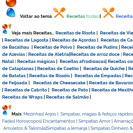
Voltar ao tema
:
Receitas
(todas)
|
Receita
Veja mais Receitas…
Receitas de Risoto
|
Receitas de Vie
|
Receitas de Lagosta
|
Receitas de Açordas
|
Receitas de C
de Bacalhau
|
Receitas de Polvo
|
Receitas de Pudins
|
Rece
de Azevias
|
Receitas de Aletria
|
Receitas de
arroz doce
|
Rece
Natal
|
Receitas mágicas
|
Receitas afrodisiacas
|
Receitas c
de Cataplanas
|
Receitas de Coelho
|
Receitas de Quiche
|
Re
de Batatas
|
Receitas de Rissóis
|
Receitas de Empadas
|
Rec
de Feijoada
|
Receitas de Cheesecake
|
Receitas de Bavaroi
|
Receitas de Cabrito
|
Receitas de Pato
|
Receitas de Mexilh
Receitas de Wraps
|
Receitas de Salmão
|
Mais
:
Mezinhas
|
Anjos
|
Simpatias, magias & feitiços rápidos
Fadas
|
Horoscopos
|
Encantamentos
|
Simpatias Amor
|
Amarraç
Amuletos & Talismãs
|
Simpatias a Iemanjá
|
Simpatias Dinheiro 