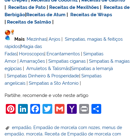
|
Receitas de Pato
|
Receitas de Mexilhões
|
Receitas de
Berbigão
|
Receitas de Atum
|
Receitas de Wraps
|
Receitas de Salmão
|
Mais
:
Mezinhas
|
Anjos
|
Simpatias, magias & feitiços
rápidos
|
Magia das
Fadas
|
Horoscopos
|
Encantamentos
|
Simpatias
Amor
|
Amarrações
|
Simpatias ciganas
|
Simpatias & magias
egípcias
|
Amuletos & Talismãs
|
Simpatias a Iemanjá
|
Simpatias Dinheiro & Prosperidade
|
Simpatias
angelicais
|
Simpatias a Sto Antonio
|
Partilhe, recomende e vote neste artigo
Pi
Li
F
T
G
Y
Pr
S
nt
n
a
w
m
a
in
h
er
k
c
itt
ai
h
t
ar
empadão
,
Empadão de morcela com nozes
,
menus de
empadão
,
morcela
,
Receita de Empadão de morcela com