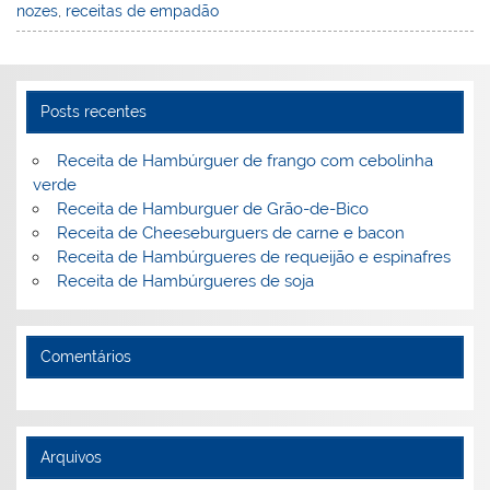
e
e
e
er
l
o
e
nozes
,
receitas de empadão
st
dI
b
o
n
o
M
o
ai
Posts recentes
k
l
Receita de Hambúrguer de frango com cebolinha
verde
Receita de Hamburguer de Grão-de-Bico
Receita de Cheeseburguers de carne e bacon
Receita de Hambúrgueres de requeijão e espinafres
Receita de Hambúrgueres de soja
Comentários
Arquivos