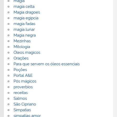
magia
magia celta
Magia dragoes
magia egipcia
magia fadas
magia lunar
Magia negra
Mezinhas
Mitologia
Óleos magicos
Orações
Para que servem os óleos essenciais
Poções
Portal A&E
Pós mágicos
proverbios
receitas
Salmos
São Cipriano
Simpatias
simpatias amor