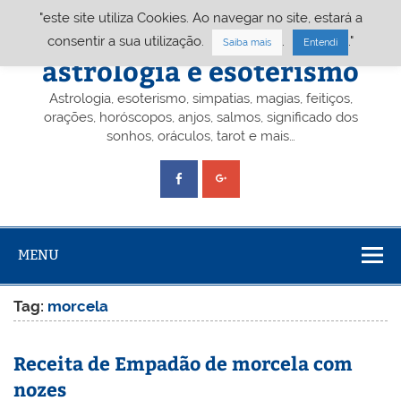
Skip
"este site utiliza Cookies. Ao navegar no site, estará a
to
content
Portal A&E – Portal
consentir a sua utilização.
.
."
Saiba mais
Entendi
astrologia e esoterismo
Astrologia, esoterismo, simpatias, magias, feitiços,
orações, horóscopos, anjos, salmos, significado dos
sonhos, oráculos, tarot e mais…
MENU
Tag:
morcela
Receita de Empadão de morcela com
nozes