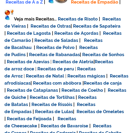
Receitas de A a Z
|
Receitas de Empadão
|
Veja mais Receitas…
Receitas de Risoto
|
Receitas
de Vieiras
|
Receitas de Ostras
|
Receitas de Sapateira
|
Receitas de Lagosta
|
Receitas de Açordas
|
Receitas
de Camarão
|
Receitas de Saladas
|
Receitas
de Bacalhau
|
Receitas de Polvo
|
Receitas
de Pudins
|
Receitas de Rabanadas
|
Receitas de Sonhos
|
Receitas de Azevias
|
Receitas de Aletria
|
Receitas
de
arroz doce
|
Receitas de
peru
|
Receitas
de Arroz
|
Receitas de Natal
|
Receitas mágicas
|
Receitas
afrodisiacas
|
Receitas com abóbora
|
Receitas de canja
|
Receitas de Cataplanas
|
Receitas de Coelho
|
Receitas
de Quiche
|
Receitas de Tortilhas
|
Receitas
de Batatas
|
Receitas de Rissóis
|
Receitas
de Empadas
|
Receitas de Lulas
|
Receitas de Omeletes
|
Receitas de Feijoada
|
Receitas
de Cheesecake
|
Receitas de Bavaroise
|
Receitas
de Crepes
|
Receitas de Codorniz
|
Receitas de Cabrito