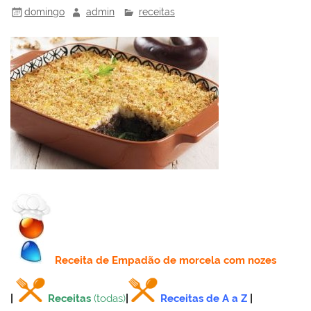
domingo
admin
receitas
Receita
de Empadão de morcela com nozes
|
Receitas
(todas)
|
Receitas de A a Z
|