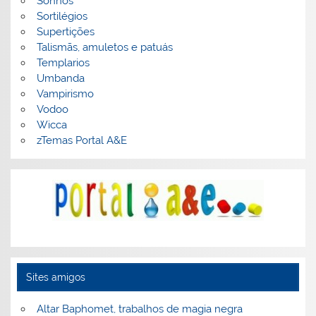
Sonhos
Sortilégios
Supertições
Talismãs, amuletos e patuás
Templarios
Umbanda
Vampirismo
Vodoo
Wicca
zTemas Portal A&E
Sites amigos
Altar Baphomet, trabalhos de magia negra