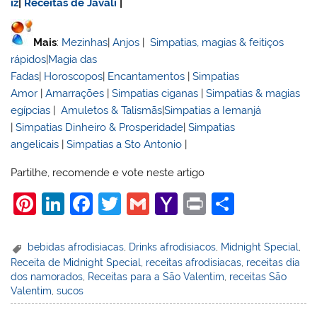
iz
|
Receitas de Javali
|
Mais
:
Mezinhas
|
Anjos
|
Simpatias, magias & feitiços
rápidos
|
Magia das
Fadas
|
Horoscopos
|
Encantamentos
|
Simpatias
Amor
|
Amarrações
|
Simpatias ciganas
|
Simpatias & magias
egípcias
|
Amuletos & Talismãs
|
Simpatias a Iemanjá
|
Simpatias Dinheiro & Prosperidade
|
Simpatias
angelicais
|
Simpatias a Sto Antonio
|
Partilhe, recomende e vote neste artigo
Pi
Li
F
T
G
Y
Pr
S
nt
n
a
w
m
a
in
h
er
k
c
itt
ai
h
t
ar
bebidas afrodisiacas
,
Drinks afrodisiacos
,
Midnight Special
,
Receita de Midnight Special
,
receitas afrodisiacas
,
receitas dia
e
e
e
er
l
o
e
dos namorados
,
Receitas para a São Valentim
,
receitas São
st
dI
b
o
Valentim
,
sucos
n
o
M