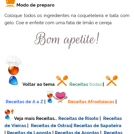
Modo de preparo
Coloque todos os ingredientes na coqueteleira e bata com
gelo. Coe e enfeite com uma fatia de limão e cereja.
Voltar ao tema
:
Receitas
(todas)
|
Receitas de A a Z
|
Receitas Afrodisiacas
|
Veja mais Receitas…
Receitas de Risoto
|
Receitas
de Vieiras
|
Receitas de Ostras
|
Receitas de Sapateira
|
Receitas de Lagosta
|
Receitas de Açordas
|
Receitas