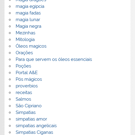
magia egipcia
magia fadas
magia lunar
Magia negra
Mezinhas
Mitologia
Óleos magicos
Orações
Para que servem os óleos essenciais
Poções
Portal A&E
Pós mágicos
proverbios
receitas
Salmos
São Cipriano
Simpatias
simpatias amor
simpatias angelicais
Simpatias Ciganas