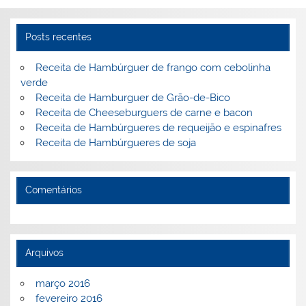
o
ai
k
l
Posts recentes
Receita de Hambúrguer de frango com cebolinha
verde
Receita de Hamburguer de Grão-de-Bico
Receita de Cheeseburguers de carne e bacon
Receita de Hambúrgueres de requeijão e espinafres
Receita de Hambúrgueres de soja
Comentários
Arquivos
março 2016
fevereiro 2016