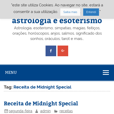
Skip
"este site utiliza Cookies. Ao navegar no site, estará a
to
content
Portal A&E – Portal
consentir a sua utilização.
.
."
Saiba mais
Entendi
astrologia e esoterismo
Astrologia, esoterismo, simpatias, magias, feitiços,
orações, horóscopos, anjos, salmos, significado dos
sonhos, oráculos, tarot e mais…
MENU
Tag:
Receita de Midnight Special
Receita de Midnight Special
segunda-feira
admin
receitas