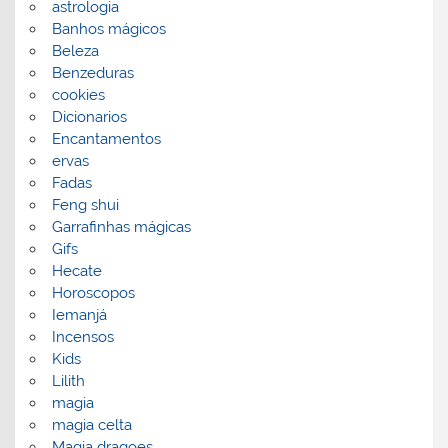
astrologia
Banhos mágicos
Beleza
Benzeduras
cookies
Dicionarios
Encantamentos
ervas
Fadas
Feng shui
Garrafinhas mágicas
Gifs
Hecate
Horoscopos
Iemanjá
Incensos
Kids
Lilith
magia
magia celta
Magia dragoes