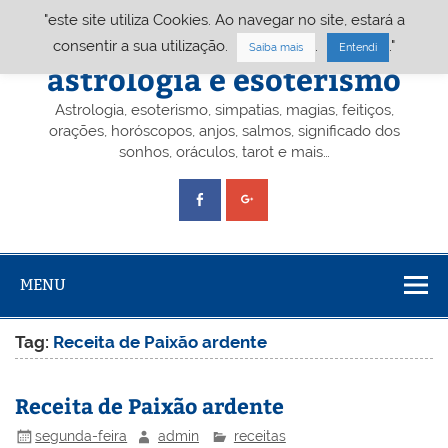
Skip
"este site utiliza Cookies. Ao navegar no site, estará a
to
content
Portal A&E – Portal
consentir a sua utilização.
.
."
Saiba mais
Entendi
astrologia e esoterismo
Astrologia, esoterismo, simpatias, magias, feitiços,
orações, horóscopos, anjos, salmos, significado dos
sonhos, oráculos, tarot e mais…
MENU
Tag:
Receita de Paixão ardente
Receita de Paixão ardente
segunda-feira
admin
receitas