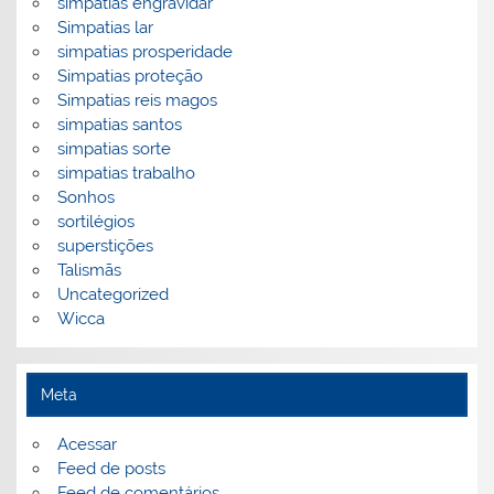
simpatias engravidar
Simpatias lar
simpatias prosperidade
Simpatias proteção
Simpatias reis magos
simpatias santos
simpatias sorte
simpatias trabalho
Sonhos
sortilégios
superstições
Talismãs
Uncategorized
Wicca
Meta
Acessar
Feed de posts
Feed de comentários