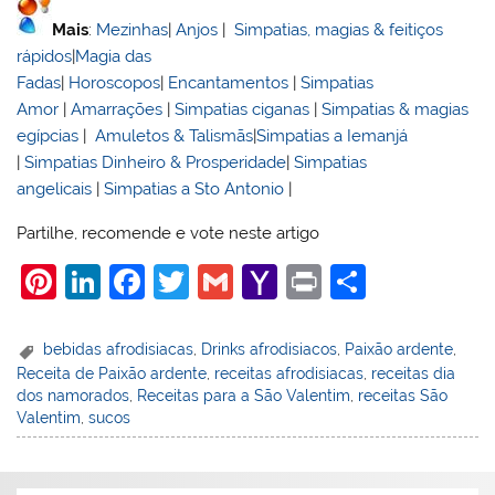
Mais
:
Mezinhas
|
Anjos
|
Simpatias, magias & feitiços
rápidos
|
Magia das
Fadas
|
Horoscopos
|
Encantamentos
|
Simpatias
Amor
|
Amarrações
|
Simpatias ciganas
|
Simpatias & magias
egípcias
|
Amuletos & Talismãs
|
Simpatias a Iemanjá
|
Simpatias Dinheiro & Prosperidade
|
Simpatias
angelicais
|
Simpatias a Sto Antonio
|
Partilhe, recomende e vote neste artigo
Pi
Li
F
T
G
Y
Pr
S
nt
n
a
w
m
a
in
h
er
k
c
itt
ai
h
t
ar
bebidas afrodisiacas
,
Drinks afrodisiacos
,
Paixão ardente
,
Receita de Paixão ardente
,
receitas afrodisiacas
,
receitas dia
e
e
e
er
l
o
e
dos namorados
,
Receitas para a São Valentim
,
receitas São
st
dI
b
o
Valentim
,
sucos
n
o
M
o
ai