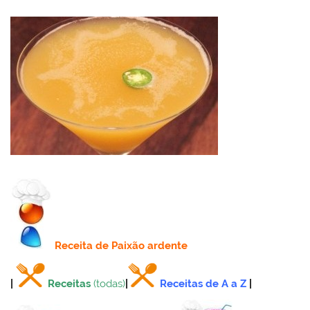
Receita
de Paixão ardente
|
Receitas
(todas)
|
Receitas de A a Z
|