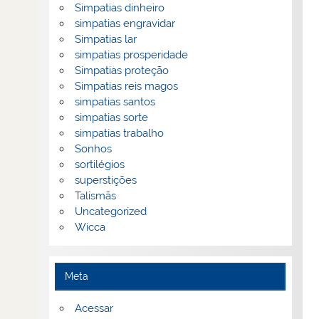
Simpatias dinheiro
simpatias engravidar
Simpatias lar
simpatias prosperidade
Simpatias proteção
Simpatias reis magos
simpatias santos
simpatias sorte
simpatias trabalho
Sonhos
sortilégios
superstições
Talismãs
Uncategorized
Wicca
Meta
Acessar