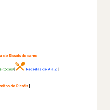
ta
de Rissóis de carne
s
(todas)
|
Receitas de A a Z
|
eitas de Rissóis
|