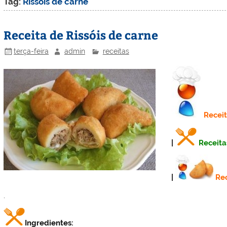
Tag:
Rissóis de carne
Receita de Rissóis de carne
terça-feira
admin
receitas
Recei
|
Receita
|
Rec
.
Ingredientes: