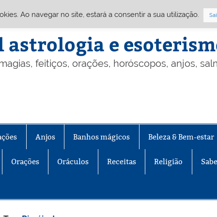
Cookies. Ao navegar no site, estará a consentir a sua utilização.
Sai
l astrologia e esoteris
 magias, feitiços, orações, horóscopos, anjos, sa
ações
Anjos
Banhos mágicos
Beleza & Bem-estar
Orações
Oráculos
Receitas
Religião
Sabe