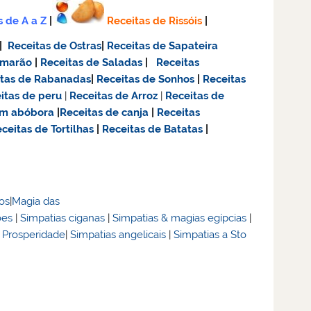
s de A a Z
|
Receitas de Rissóis
|
|
Receitas de Ostras
|
Receitas de Sapateira
amarão
|
Receitas de Saladas
|
Receitas
itas de Rabanadas
|
Receitas de Sonhos
|
Receitas
itas de
peru
|
Receitas de Arroz
|
Receitas de
om abóbora
|
Receitas de canja
|
Receitas
ceitas de Tortilhas
|
Receitas de Batatas
|
dos
|
Magia das
ões
|
Simpatias ciganas
|
Simpatias & magias egípcias
|
& Prosperidade
|
Simpatias angelicais
|
Simpatias a Sto