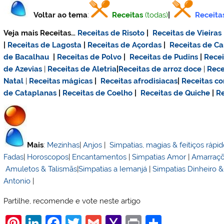
Voltar ao tema
:
Receitas
(todas)
|
Receita
Veja mais Receitas…
Receitas de Risoto
|
Receitas de Vieiras
|
Receitas de Lagosta
|
Receitas de Açordas
|
Receitas de C
de Bacalhau
|
Receitas de Polvo
|
Receitas de Pudins
|
Rece
de Azevias
|
Receitas de Aletria
|
Receitas de
arroz doce
|
Rece
Natal
|
Receitas mágicas
|
Receitas afrodisiacas
|
Receitas c
de Cataplanas
|
Receitas de Coelho
|
Receitas de Quiche
|
Re
Mais
:
Mezinhas
|
Anjos
|
Simpatias, magias & feitiços rápi
Fadas
|
Horoscopos
|
Encantamentos
|
Simpatias Amor
|
Amarraç
Amuletos & Talismãs
|
Simpatias a Iemanjá
|
Simpatias Dinheiro 
Antonio
|
Partilhe, recomende e vote neste artigo
Pi
Li
F
T
G
Y
Pr
S