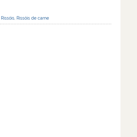
,
Rissóis
,
Rissóis de carne