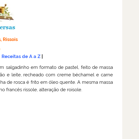
, Rissois
Receitas de A a Z
|
é um salgadinho em formato de pastel, feito de massa
arão e leite, recheado com creme béchamel e carne
rinha de rosca é frito em óleo quente. A mesma massa
francês rissole, alteração de roisole.