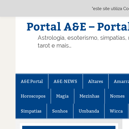
"este site utiliza 
Skip
to
content
Portal A&E – Porta
Astrologia, esoterismo, simpatias,
tarot e mais…
A&E Portal
A&E-NEWS
Altares
Amarr
Horoscopos
Magia
Mezinhas
Nomes
Simpatias
Sonhos
Umbanda
Wicca