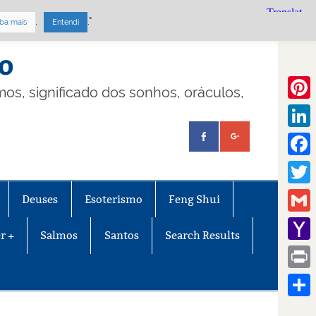
.
."
ba mais
Entendi
mo
lmos, significado dos sonhos, oráculos,
Pinte
Linke
Face
Twitt
Deuses
Esoterismo
Feng Shui
Gmail
r +
Salmos
Santos
Search Results
Yaho
Mail
Print
Share