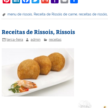
nt
n
a
w
m
a
in
h
er
k
c
itt
ai
h
t
ar
menu de rissois
,
Receita de Rissóis de carne
,
receitas de rissóis
e
e
e
er
l
o
e
st
dI
b
o
Receitas de Rissois, Rissois
n
o
M
terça-feira
admin
receitas
o
ai
k
l