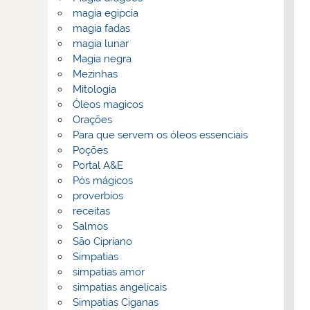
magia egipcia
magia fadas
magia lunar
Magia negra
Mezinhas
Mitologia
Óleos magicos
Orações
Para que servem os óleos essenciais
Poções
Portal A&E
Pós mágicos
proverbios
receitas
Salmos
São Cipriano
Simpatias
simpatias amor
simpatias angelicais
Simpatias Ciganas