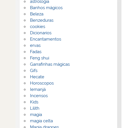
astrologia
Banhos mágicos
Beleza
Benzeduras
cookies
Dicionarios
Encantamentos
ervas
Fadas
Feng shui
Garrafinhas mágicas
Gifs
Hecate
Horoscopos
Iemanjá
Incensos
Kids
Lilith
magia
magia celta
Magia dragoes