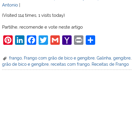
Antonio
|
(Visited 114 times, 1 visits today)
Partilhe, recomende e vote neste artigo
Pi
Li
F
T
G
Y
Pr
S
nt
n
a
w
m
a
in
h
er
k
c
itt
ai
h
t
ar
frango
,
Frango com grão de bico e gengibre
,
Galinha
,
gengibre
grão de bico e gengibre
,
receitas com frango
,
Receitas de Frango
e
e
e
er
l
o
e
st
dI
b
o
n
o
M
o
ai
k
l