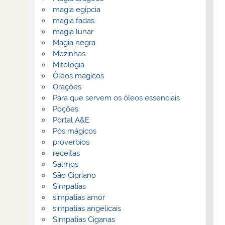
magia egipcia
magia fadas
magia lunar
Magia negra
Mezinhas
Mitologia
Óleos magicos
Orações
Para que servem os óleos essenciais
Poções
Portal A&E
Pós mágicos
proverbios
receitas
Salmos
São Cipriano
Simpatias
simpatias amor
simpatias angelicais
Simpatias Ciganas