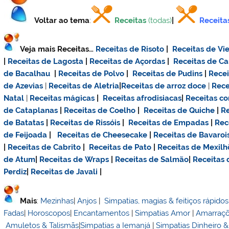
Voltar ao tema
:
Receitas
(todas)
|
Receita
Veja mais Receitas…
Receitas de Risoto
|
Receitas de Vie
|
Receitas de Lagosta
|
Receitas de Açordas
|
Receitas de C
de Bacalhau
|
Receitas de Polvo
|
Receitas de Pudins
|
Rece
de Azevias
|
Receitas de Aletria
|
Receitas de
arroz doce
|
Rece
Natal
|
Receitas mágicas
|
Receitas afrodisiacas
|
Receitas c
de Cataplanas
|
Receitas de Coelho
|
Receitas de Quiche
|
Re
de Batatas
|
Receitas de Rissóis
|
Receitas de Empadas
|
Rec
de Feijoada
|
Receitas de Cheesecake
|
Receitas de Bavaroi
|
Receitas de Cabrito
|
Receitas de Pato
|
Receitas de Mexilh
de Atum
|
Receitas de Wraps
|
Receitas de Salmão
|
Receitas
Perdiz
|
Receitas de Javali
|
Mais
:
Mezinhas
|
Anjos
|
Simpatias, magias & feitiços rápidos
Fadas
|
Horoscopos
|
Encantamentos
|
Simpatias Amor
|
Amarraç
Amuletos & Talismãs
|
Simpatias a Iemanjá
|
Simpatias Dinheiro 