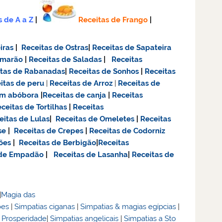
s de A a Z
|
Receitas de Frango
|
iras
|
Receitas de Ostras
|
Receitas de Sapateira
amarão
|
Receitas de Saladas
|
Receitas
itas de Rabanadas
|
Receitas de Sonhos
|
Receitas
itas de
peru
|
Receitas de Arroz
|
Receitas de
om abóbora
|
Receitas de canja
|
Receitas
ceitas de Tortilhas
|
Receitas
eitas de Lulas
|
Receitas de Omeletes
|
Receitas
se
|
Receitas de Crepes
|
Receitas de Codorniz
ões
|
Receitas de Berbigão
|
Receitas
 de Empadão
|
Receitas de Lasanha
|
Receitas de
|
Magia das
ões
|
Simpatias ciganas
|
Simpatias & magias egípcias
|
& Prosperidade
|
Simpatias angelicais
|
Simpatias a Sto