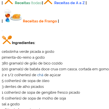
|
Receitas
(todas)
|
Receitas de A a Z
|
|
Receitas de Frango
|
.
Ingredientes:
cebolinha verde picada a gosto
pimenta-do-reino a gosto
380 grama(s) de grão de bico cozido
500 grama(s) de batata doce crua com casca, cortada em gom
2 e 1/2 colher(es) de
chá
de açúcar
5 colher(es) de sopa de óleo
3 dentes de alho picados
1 colher(es) de sopa de gengibre fresco picado
6 colher(es) de sopa de molho de soja
sal a gosto