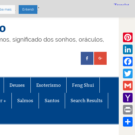
.
."
ba mais
Entendi
mo
lmos, significado dos sonhos, oráculos,
Pinte
Linke
Face
Twitt
Deuses
Esoterismo
Feng Shui
Gmail
r +
Salmos
Santos
Search Results
Yaho
Mail
Print
Share