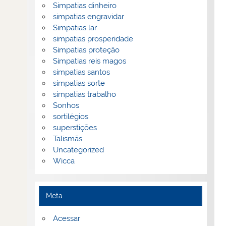
Simpatias dinheiro
simpatias engravidar
Simpatias lar
simpatias prosperidade
Simpatias proteção
Simpatias reis magos
simpatias santos
simpatias sorte
simpatias trabalho
Sonhos
sortilégios
superstições
Talismãs
Uncategorized
Wicca
Meta
Acessar