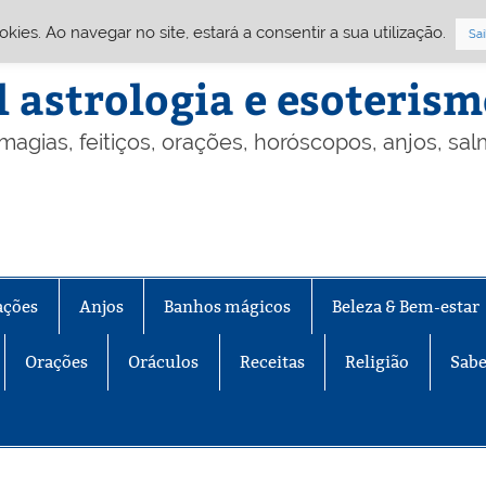
Cookies. Ao navegar no site, estará a consentir a sua utilização.
Sai
l astrologia e esoteris
 magias, feitiços, orações, horóscopos, anjos, sa
ações
Anjos
Banhos mágicos
Beleza & Bem-estar
Orações
Oráculos
Receitas
Religião
Sabe