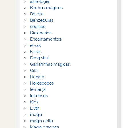
astrologia
Banhos mágicos
Beleza
Benzeduras
cookies
Dicionarios
Encantamentos
ervas
Fadas
Feng shui
Garrafinhas mágicas
Gifs
Hecate
Horoscopos
Iemanjá
Incensos
Kids
Lilith
magia
magia celta
Magia dragoes