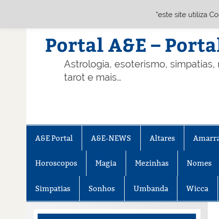
"este site utiliza 
Skip
to
content
Portal A&E – Porta
Astrologia, esoterismo, simpatias,
tarot e mais…
A&E Portal
A&E-NEWS
Altares
Amarr
Horoscopos
Magia
Mezinhas
Nomes
Simpatias
Sonhos
Umbanda
Wicca