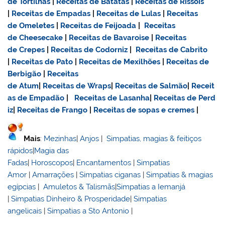
de Tortilhas
|
Receitas de Batatas
|
Receitas de Rissóis
|
Receitas de Empadas
|
Receitas de Lulas
|
Receitas
de Omeletes
|
Receitas de Feijoada
|
Receitas
de Cheesecake
|
Receitas de Bavaroise
|
Receitas
de Crepes
|
Receitas de Codorniz
|
Receitas de Cabrito
|
Receitas de Pato
|
Receitas de Mexilhões
|
Receitas de
Berbigão
|
Receitas
de Atum
|
Receitas de Wraps
|
Receitas de Salmão
|
Receit
as de Empadão
|
Receitas de Lasanha
|
Receitas de Perd
iz
|
Receitas de Frango
|
Receitas de sopas e cremes
|
Mais
:
Mezinhas
|
Anjos
|
Simpatias, magias & feitiços
rápidos
|
Magia das
Fadas
|
Horoscopos
|
Encantamentos
|
Simpatias
Amor
|
Amarrações
|
Simpatias ciganas
|
Simpatias & magias
egípcias
|
Amuletos & Talismãs
|
Simpatias a Iemanjá
|
Simpatias Dinheiro & Prosperidade
|
Simpatias
angelicais
|
Simpatias a Sto Antonio
|