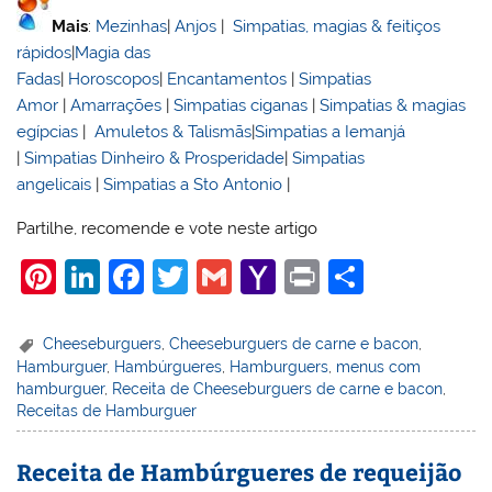
Mais
:
Mezinhas
|
Anjos
|
Simpatias, magias & feitiços
rápidos
|
Magia das
Fadas
|
Horoscopos
|
Encantamentos
|
Simpatias
Amor
|
Amarrações
|
Simpatias ciganas
|
Simpatias & magias
egípcias
|
Amuletos & Talismãs
|
Simpatias a Iemanjá
|
Simpatias Dinheiro & Prosperidade
|
Simpatias
angelicais
|
Simpatias a Sto Antonio
|
Partilhe, recomende e vote neste artigo
Pi
Li
F
T
G
Y
Pr
S
nt
n
a
w
m
a
in
h
er
k
c
itt
ai
h
t
ar
Cheeseburguers
,
Cheeseburguers de carne e bacon
,
Hamburguer
,
Hambúrgueres
,
Hamburguers
,
menus com
e
e
e
er
l
o
e
hamburguer
,
Receita de Cheeseburguers de carne e bacon
,
st
dI
b
o
Receitas de Hamburguer
n
o
M
Receita de Hambúrgueres de requeijão
o
ai