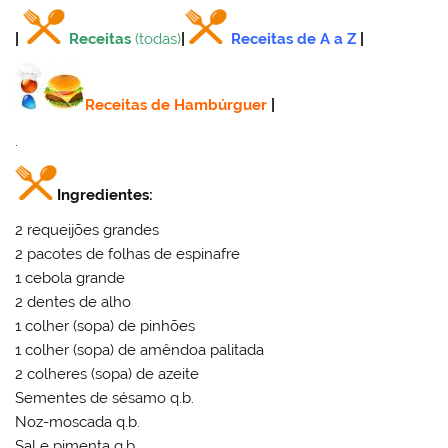
|
Receitas
(todas)
|
Receitas de A a Z
|
Receitas de Hambúrguer
|
.
Ingredientes:
2 requeijões grandes
2 pacotes de folhas de espinafre
1 cebola grande
2 dentes de alho
1 colher (sopa) de pinhões
1 colher (sopa) de amêndoa palitada
2 colheres (sopa) de azeite
Sementes de sésamo q.b.
Noz-moscada q.b.
Sal e pimenta q.b.