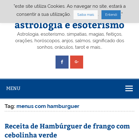
Skip
"este site utiliza Cookies. Ao navegar no site, estará a
to
content
Portal A&E – Portal
consentir a sua utilização.
.
."
Saiba mais
Entendi
astrologia e esoterismo
Astrologia, esoterismo, simpatias, magias, feitiços,
orações, horóscopos, anjos, salmos, significado dos
sonhos, oráculos, tarot e mais…
MENU
Tag:
menus com hamburguer
Receita de Hambúrguer de frango com
cebolinha verde