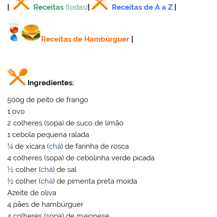
|
Receitas
(todas)
|
Receitas de A a Z
|
Receitas de Hambúrguer
|
.
Ingredientes:
500g de peito de frango
1 ovo
2 colheres (sopa) de suco de limão
1 cebola pequena ralada
¼ de xícara (
chá
) de farinha de rosca
4 colheres (sopa) de cebolinha verde picada
½ colher (
chá
) de sal
½ colher (
chá
) de pimenta preta moída
Azeite de oliva
4 pães de hambúrguer
4 colheres (sopa) de maionese