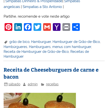
|
Simpatias Dinheiro & Prosperidade
|
Simpatias
angelicais
|
Simpatias a Sto Antonio
|
Partilhe, recomende e vote neste artigo
Pi
Li
F
T
G
Y
Pr
S
nt
n
a
w
m
a
in
h
er
k
c
itt
ai
h
t
ar
grão de bico
,
Hamburguer
,
Hamburguer de Grão-de-Bico
,
Hambúrgueres
,
Hamburguers
,
menus com hamburguer
,
e
e
e
er
l
o
e
Receita de Hamburguer de Grão-de-Bico
,
Receitas de
st
dI
b
o
Hamburguer
n
o
M
Receita de Cheeseburguers de carne e
o
ai
bacon
k
l
sábado
admin
receitas