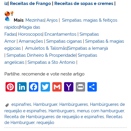
iz
|
Receitas de Frango
|
Receitas de sopas e cremes
|
Mais
:
Mezinhas
|
Anjos
|
Simpatias, magias & feitiços
rápidos
|
Magia das
Fadas
|
Horoscopos
|
Encantamentos
|
Simpatias
Amor
|
Amarrações
|
Simpatias ciganas
|
Simpatias & magias
egípcias
|
Amuletos & Talismãs
|
Simpatias a Iemanjá
|
Simpatias Dinheiro & Prosperidade
|
Simpatias
angelicais
|
Simpatias a Sto Antonio
|
Partilhe, recomende e vote neste artigo
Pi
Li
F
T
G
Y
Pr
S
nt
n
a
w
m
a
in
h
er
k
c
itt
ai
h
t
ar
espinafres
,
Hamburguer
,
Hambúrgueres
,
Hambúrgueres de
requeijão e espinafres
,
Hamburguers
,
menus com hamburguer
,
e
e
e
er
l
o
e
Receita de Hambúrgueres de requeijão e espinafres
,
Receitas
st
dI
b
o
de Hamburguer
,
requeijão