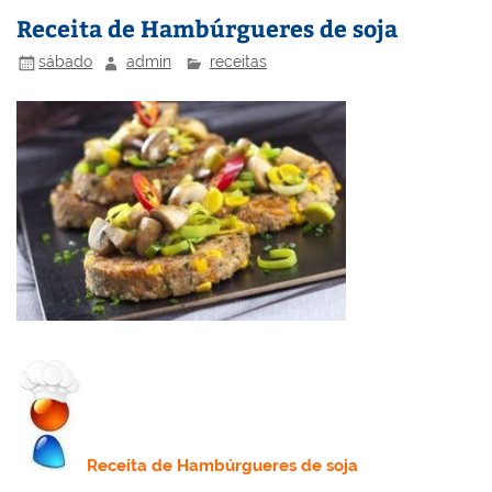
n
o
M
Receita de Hambúrgueres de soja
o
ai
sábado
admin
receitas
k
l
Receita
de Hambúrgueres de soja