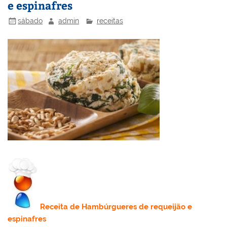
e espinafres
k
l
sábado
admin
receitas
Receita
de Hambúrgueres de requeijão e
espinafres