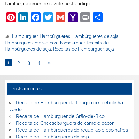
Partilhe, recomende e vote neste artigo
Pi
Li
F
T
G
Y
Pr
S
nt
n
a
w
m
a
in
h
er
k
c
itt
ai
h
t
ar
Hamburguer
,
Hambúrgueres
,
Hambúrgueres de soja
,
Hamburguers
,
menus com hamburguer
,
Receita de
e
e
e
er
l
o
e
Hambúrgueres de soja
,
Receitas de Hamburguer
,
soja
st
dI
b
o
1
2
3
4
»
n
o
M
o
ai
k
l
Posts recentes
Receita de Hambúrguer de frango com cebolinha
verde
Receita de Hamburguer de Grão-de-Bico
Receita de Cheeseburguers de carne e bacon
Receita de Hambúrgueres de requeijão e espinafres
Receita de Hambúrgueres de soja