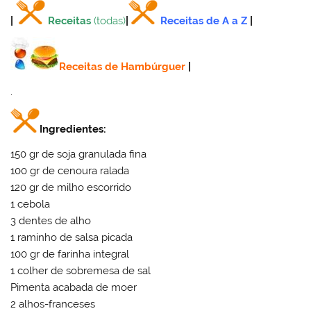
|
Receitas
(todas)
|
Receitas de A a Z
|
Receitas de Hambúrguer
|
.
Ingredientes:
150 gr de soja granulada fina
100 gr de cenoura ralada
120 gr de milho escorrido
1 cebola
3 dentes de alho
1 raminho de salsa picada
100 gr de farinha integral
1 colher de sobremesa de sal
Pimenta acabada de moer
2 alhos-franceses