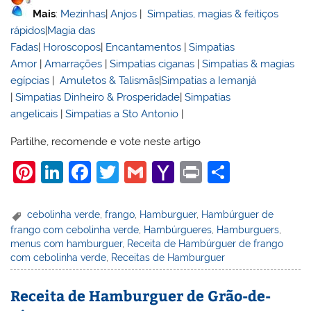
Mais
:
Mezinhas
|
Anjos
|
Simpatias, magias & feitiços
rápidos
|
Magia das
Fadas
|
Horoscopos
|
Encantamentos
|
Simpatias
Amor
|
Amarrações
|
Simpatias ciganas
|
Simpatias & magias
egípcias
|
Amuletos & Talismãs
|
Simpatias a Iemanjá
|
Simpatias Dinheiro & Prosperidade
|
Simpatias
angelicais
|
Simpatias a Sto Antonio
|
Partilhe, recomende e vote neste artigo
Pi
Li
F
T
G
Y
Pr
S
nt
n
a
w
m
a
in
h
er
k
c
itt
ai
h
t
ar
cebolinha verde
,
frango
,
Hamburguer
,
Hambúrguer de
frango com cebolinha verde
,
Hambúrgueres
,
Hamburguers
,
e
e
e
er
l
o
e
menus com hamburguer
,
Receita de Hambúrguer de frango
st
dI
b
o
com cebolinha verde
,
Receitas de Hamburguer
n
o
M
Receita de Hamburguer de Grão-de-
o
ai