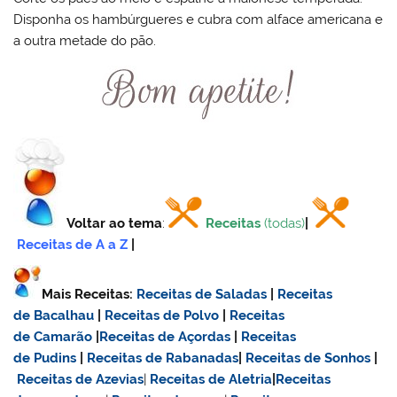
Disponha os hambúrgueres e cubra com alface americana e
a outra metade do pão.
Voltar ao tema
:
Receitas
(todas)
|
Receitas de A a Z
|
Mais Receitas:
Receitas de Saladas
|
Receitas
de Bacalhau
|
Receitas de Polvo
|
Receitas
de Camarão
|
Receitas de Açordas
|
Receitas
de Pudins
|
Receitas de Rabanadas
|
Receitas de Sonhos
|
Receitas de Azevias
|
Receitas de Aletria
|
Receitas