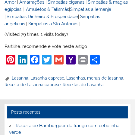
Amor
|
Amarrações
|
Simpatias ciganas
|
Simpatias & magias
egípcias
|
Amuletos & Talismãs
|
Simpatias a Iemanjá
|
Simpatias Dinheiro & Prosperidade
|
Simpatias
angelicais
|
Simpatias a Sto Antonio
|
(Visited 79 times, 1 visits today)
Partilhe, recomende e vote neste artigo
Pi
Li
F
T
G
Y
Pr
S
nt
n
a
w
m
a
in
h
er
k
c
itt
ai
h
t
ar
Lasanha
,
Lasanha caprese
,
Lasanhas
,
menus de lasanha
,
Receita de Lasanha caprese
,
Receitas de Lasanha
e
e
e
er
l
o
e
st
dI
b
o
n
o
M
Posts recentes
o
ai
k
l
Receita de Hambúrguer de frango com cebolinha
verde