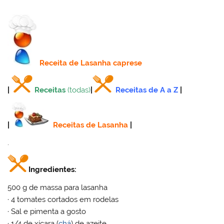
Receita
de Lasanha caprese
|
Receitas
(todas)
|
Receitas de A a Z
|
|
Receitas de Lasanha
|
.
Ingredientes:
500 g de massa para lasanha
· 4 tomates cortados em rodelas
· Sal e pimenta a gosto
· 1/4 de xícara (
chá
) de azeite