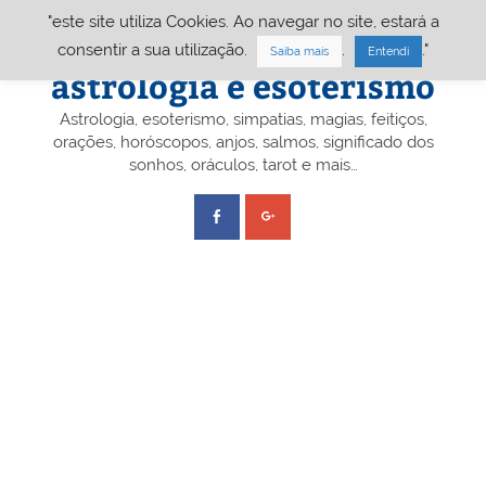
Skip
"este site utiliza Cookies. Ao navegar no site, estará a
to
content
Portal A&E – Portal
consentir a sua utilização.
.
."
Saiba mais
Entendi
astrologia e esoterismo
Astrologia, esoterismo, simpatias, magias, feitiços,
orações, horóscopos, anjos, salmos, significado dos
sonhos, oráculos, tarot e mais…