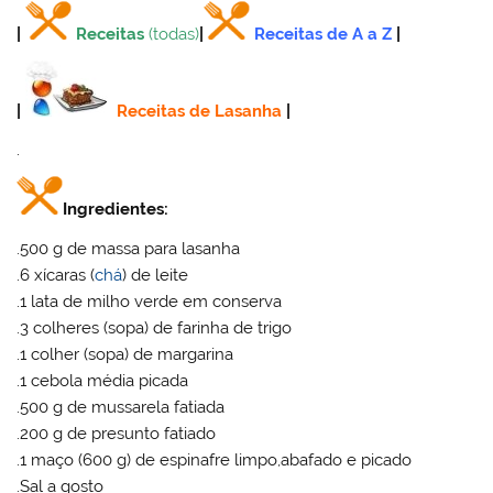
|
Receitas
(todas)
|
Receitas de A a Z
|
|
Receitas de Lasanha
|
.
Ingredientes:
.500 g de massa para lasanha
.6 xícaras (
chá
) de leite
.1 lata de milho verde em conserva
.3 colheres (sopa) de farinha de trigo
.1 colher (sopa) de margarina
.1 cebola média picada
.500 g de mussarela fatiada
.200 g de presunto fatiado
.1 maço (600 g) de espinafre limpo,abafado e picado
.Sal a gosto