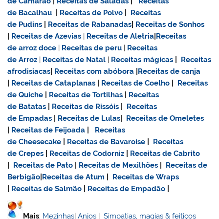
de Camarão
|
Receitas de Saladas
|
Receitas
de Bacalhau
|
Receitas de Polvo
|
Receitas
de Pudins
|
Receitas de Rabanadas
|
Receitas de Sonhos
|
Receitas de Azevias
|
Receitas de Aletria
|
Receitas
de
arroz doce
|
Receitas de
peru
|
Receitas
de Arroz
|
Receitas de Natal
|
Receitas mágicas
|
Receitas
afrodisiacas
|
Receitas com abóbora
|
Receitas de canja
|
Receitas de Cataplanas
|
Receitas de Coelho
|
Receitas
de Quiche
|
Receitas de Tortilhas
|
Receitas
de Batatas
|
Receitas de Rissóis
|
Receitas
de Empadas
|
Receitas de Lulas
|
Receitas de Omeletes
|
Receitas de Feijoada
|
Receitas
de Cheesecake
|
Receitas de Bavaroise
|
Receitas
de Crepes
|
Receitas de Codorniz
|
Receitas de Cabrito
|
Receitas de Pato
|
Receitas de Mexilhões
|
Receitas de
Berbigão
|
Receitas de Atum
|
Receitas de Wraps
|
Receitas de Salmão
|
Receitas de Empadão
|
Mais
:
Mezinhas
|
Anjos
|
Simpatias, magias & feitiços