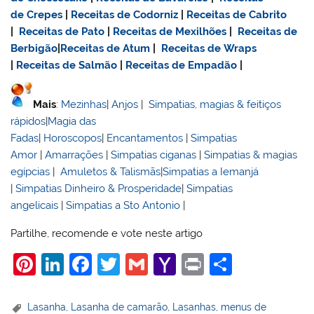
de Crepes
|
Receitas de Codorniz
|
Receitas de Cabrito
|
Receitas de Pato
|
Receitas de Mexilhões
|
Receitas de
Berbigão
|
Receitas de Atum
|
Receitas de Wraps
|
Receitas de Salmão
|
Receitas de Empadão
|
Mais
:
Mezinhas
|
Anjos
|
Simpatias, magias & feitiços
rápidos
|
Magia das
Fadas
|
Horoscopos
|
Encantamentos
|
Simpatias
Amor
|
Amarrações
|
Simpatias ciganas
|
Simpatias & magias
egípcias
|
Amuletos & Talismãs
|
Simpatias a Iemanjá
|
Simpatias Dinheiro & Prosperidade
|
Simpatias
angelicais
|
Simpatias a Sto Antonio
|
Partilhe, recomende e vote neste artigo
Pi
Li
F
T
G
Y
Pr
S
nt
n
a
w
m
a
in
h
er
k
c
itt
ai
h
t
ar
Lasanha
,
Lasanha de camarão
,
Lasanhas
,
menus de