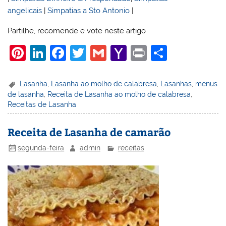
angelicais
|
Simpatias a Sto Antonio
|
Partilhe, recomende e vote neste artigo
Pi
Li
F
T
G
Y
Pr
S
nt
n
a
w
m
a
in
h
er
k
c
itt
ai
h
t
ar
Lasanha
,
Lasanha ao molho de calabresa
,
Lasanhas
,
menus
de lasanha
,
Receita de Lasanha ao molho de calabresa
,
e
e
e
er
l
o
e
Receitas de Lasanha
st
dI
b
o
n
o
M
Receita de Lasanha de camarão
o
ai
segunda-feira
admin
receitas
k
l