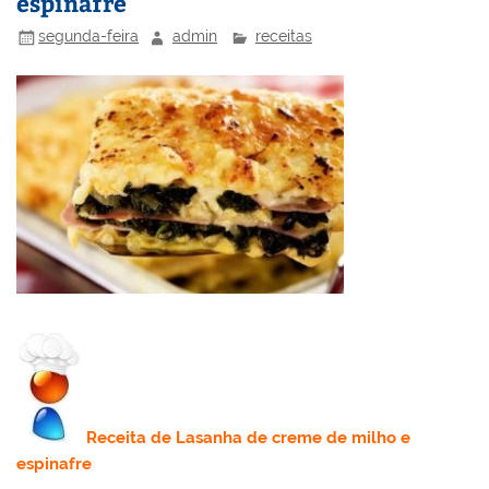
espinafre
o
ai
k
l
segunda-feira
admin
receitas
Receita
de Lasanha de creme de milho e
espinafre