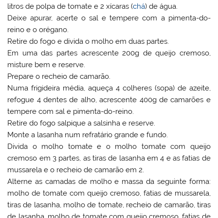
litros de polpa de tomate e 2 xícaras (
chá
) de água.
Deixe apurar, acerte o sal e tempere com a pimenta-do-
reino e o orégano.
Retire do fogo e divida o molho em duas partes.
Em uma das partes acrescente 200g de queijo cremoso,
misture bem e reserve.
Prepare o recheio de camarão.
Numa frigideira média, aqueça 4 colheres (sopa) de azeite,
refogue 4 dentes de alho, acrescente 400g de camarões e
tempere com sal e pimenta-do-reino.
Retire do fogo salpique a salsinha e reserve.
Monte a lasanha num refratário grande e fundo.
Divida o molho tomate e o molho tomate com queijo
cremoso em 3 partes, as tiras de lasanha em 4 e as fatias de
mussarela e o recheio de camarão em 2.
Alterne as camadas de molho e massa da seguinte forma:
molho de tomate com queijo cremoso, fatias de mussarela,
tiras de lasanha, molho de tomate, recheio de camarão, tiras
de lasanha, molho de tomate com queijo cremoso, fatias de