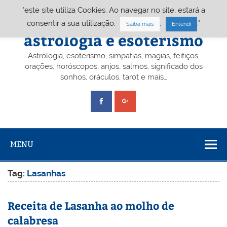
Skip
"este site utiliza Cookies. Ao navegar no site, estará a
to
content
Portal A&E – Portal
consentir a sua utilização.
.
."
Saiba mais
Entendi
astrologia e esoterismo
Astrologia, esoterismo, simpatias, magias, feitiços,
orações, horóscopos, anjos, salmos, significado dos
sonhos, oráculos, tarot e mais…
MENU
Tag:
Lasanhas
Receita de Lasanha ao molho de
calabresa