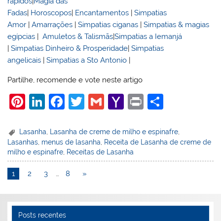
rápidos
|
Magia das
Fadas
|
Horoscopos
|
Encantamentos
|
Simpatias
Amor
|
Amarrações
|
Simpatias ciganas
|
Simpatias & magias
egípcias
|
Amuletos & Talismãs
|
Simpatias a Iemanjá
|
Simpatias Dinheiro & Prosperidade
|
Simpatias
angelicais
|
Simpatias a Sto Antonio
|
Partilhe, recomende e vote neste artigo
Pi
Li
F
T
G
Y
Pr
S
nt
n
a
w
m
a
in
h
er
k
c
itt
ai
h
t
ar
Lasanha
,
Lasanha de creme de milho e espinafre
,
Lasanhas
,
menus de lasanha
,
Receita de Lasanha de creme de
e
e
e
er
l
o
e
milho e espinafre
,
Receitas de Lasanha
st
dI
b
o
1
2
3
…
8
»
n
o
M
o
ai
k
l
Posts recentes