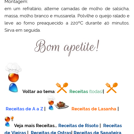
Montagem:
em um refratário, alterne camadas de molho de salsicha,
massa, molho branco e mussarela. Polvilhe o queijo ralado e
leve ao forno preaquecido a 220ºC durante 40 minutos.
Sirva em seguida.
Voltar ao tema
:
Receitas
(todas)
|
Receitas de A a Z
|
Receitas de Lasanha
|
Veja mais Receitas…
Receitas de Risoto
|
Receitas
de Vieiras
|
Receitas de Ostras
|
Receitas de Sapateira