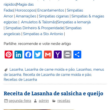
rápidos
|
Magia das
Fadas
|
Horoscopos
|
Encantamentos
|
Simpatias
Amor
|
Amarrações
|
Simpatias ciganas
|
Simpatias & magias
egípcias
|
Amuletos & Talismãs
|
Simpatias a Iemanjá
|
Simpatias Dinheiro & Prosperidade
|
Simpatias
angelicais
|
Simpatias a Sto Antonio
|
Partilhe, recomende e vote neste artigo
Pi
Li
F
T
G
Y
Pr
S
nt
n
a
w
m
a
in
h
er
k
c
itt
ai
h
t
ar
Lasanha
,
Lasanha de carne moída e pão
,
Lasanhas
,
menus
de lasanha
,
Receita de Lasanha de carne moída e pão
,
e
e
e
er
l
o
e
Receitas de Lasanha
st
dI
b
o
n
o
M
Receita de Lasanha de salsicha e queijo
o
ai
segunda-feira
admin
receitas
k
l