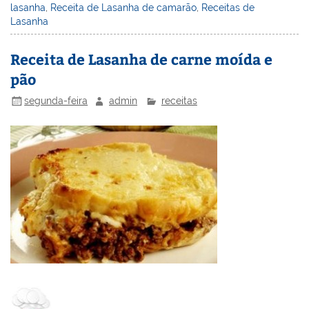
lasanha
,
Receita de Lasanha de camarão
,
Receitas de
e
e
e
er
l
o
e
Lasanha
st
dI
b
o
n
o
M
Receita de Lasanha de carne moída e
pão
o
ai
k
l
segunda-feira
admin
receitas