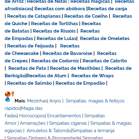
de Arroz
|
Receitas de Natal
|
Receitas mágicas
|
Receitas
afrodisiacas
|
Receitas com abóbora
|
Receitas de canja
|
Receitas de Cataplanas
|
Receitas de Coelho
|
Receitas
de Quiche
|
Receitas de Tortilhas
|
Receitas
de Batatas
|
Receitas de Rissóis
|
Receitas
de Empadas
|
Receitas de Lulas
|
Receitas de Omeletes
|
Receitas de Feijoada
|
Receitas
de Cheesecake
|
Receitas de Bavaroise
|
Receitas
de Crepes
|
Receitas de Codorniz
|
Receitas de Cabrito
|
Receitas de Pato
|
Receitas de Mexilhões
|
Receitas de
Berbigão
|
Receitas de Atum
|
Receitas de Wraps
|
Receitas de Salmão
|
Receitas de Empadão
|
Mais
:
Mezinhas
|
Anjos
|
Simpatias, magias & feitiços
rápidos
|
Magia das
Fadas
|
Horoscopos
|
Encantamentos
|
Simpatias
Amor
|
Amarrações
|
Simpatias ciganas
|
Simpatias & magias
egípcias
|
Amuletos & Talismãs
|
Simpatias a Iemanjá
|
Simpatias Dinheiro & Prosperidade
|
Simpatias