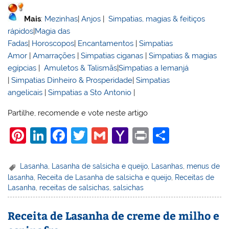
Mais
:
Mezinhas
|
Anjos
|
Simpatias, magias & feitiços
rápidos
|
Magia das
Fadas
|
Horoscopos
|
Encantamentos
|
Simpatias
Amor
|
Amarrações
|
Simpatias ciganas
|
Simpatias & magias
egípcias
|
Amuletos & Talismãs
|
Simpatias a Iemanjá
|
Simpatias Dinheiro & Prosperidade
|
Simpatias
angelicais
|
Simpatias a Sto Antonio
|
Partilhe, recomende e vote neste artigo
Pi
Li
F
T
G
Y
Pr
S
nt
n
a
w
m
a
in
h
er
k
c
itt
ai
h
t
ar
Lasanha
,
Lasanha de salsicha e queijo
,
Lasanhas
,
menus de
lasanha
,
Receita de Lasanha de salsicha e queijo
,
Receitas de
e
e
e
er
l
o
e
Lasanha
,
receitas de salsichas
,
salsichas
st
dI
b
o
n
o
M
Receita de Lasanha de creme de milho e