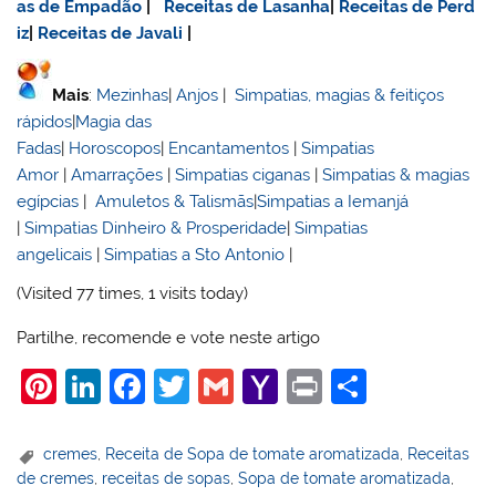
as de Empadão
|
Receitas de Lasanha
|
Receitas de Perd
iz
|
Receitas de Javali
|
Mais
:
Mezinhas
|
Anjos
|
Simpatias, magias & feitiços
rápidos
|
Magia das
Fadas
|
Horoscopos
|
Encantamentos
|
Simpatias
Amor
|
Amarrações
|
Simpatias ciganas
|
Simpatias & magias
egípcias
|
Amuletos & Talismãs
|
Simpatias a Iemanjá
|
Simpatias Dinheiro & Prosperidade
|
Simpatias
angelicais
|
Simpatias a Sto Antonio
|
(Visited 77 times, 1 visits today)
Partilhe, recomende e vote neste artigo
Pi
Li
F
T
G
Y
Pr
S
nt
n
a
w
m
a
in
h
er
k
c
itt
ai
h
t
ar
cremes
,
Receita de Sopa de tomate aromatizada
,
Receitas
de cremes
,
receitas de sopas
,
Sopa de tomate aromatizada
,
e
e
e
er
l
o
e