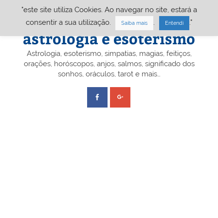
Skip
"este site utiliza Cookies. Ao navegar no site, estará a
to
content
Portal A&E – Portal
consentir a sua utilização.
.
."
Saiba mais
Entendi
astrologia e esoterismo
Astrologia, esoterismo, simpatias, magias, feitiços,
orações, horóscopos, anjos, salmos, significado dos
sonhos, oráculos, tarot e mais…