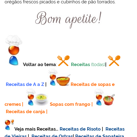
orégãos frescos picados e cubinhos de pão torrados.
Voltar ao tema
:
Receitas
(todas)
|
Receitas de A a Z
|
Receitas de sopas e
cremes
|
Sopas com frango
|
Receitas de canja
|
Veja mais Receitas…
Receitas de Risoto
|
Receitas
de Vieiras
|
Receitas de Ostras
|
Receitas de Sapateira