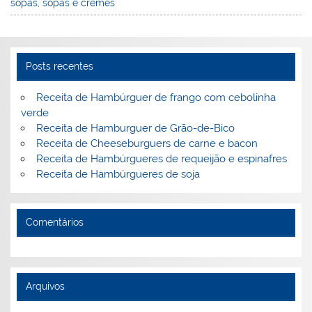
sopas
,
sopas e cremes
st
dI
b
o
n
o
M
o
ai
Posts recentes
k
l
Receita de Hambúrguer de frango com cebolinha
verde
Receita de Hamburguer de Grão-de-Bico
Receita de Cheeseburguers de carne e bacon
Receita de Hambúrgueres de requeijão e espinafres
Receita de Hambúrgueres de soja
Comentários
Arquivos