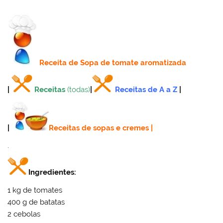
Receita
de Sopa de tomate aromatizada
|
Receitas
(todas)
|
Receitas de A a Z
|
|
Receitas de sopas e cremes
|
.
Ingredientes:
1 kg de tomates
400 g de batatas
2 cebolas