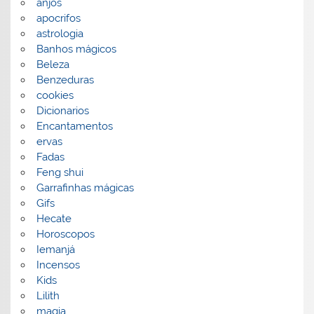
anjos
apocrifos
astrologia
Banhos mágicos
Beleza
Benzeduras
cookies
Dicionarios
Encantamentos
ervas
Fadas
Feng shui
Garrafinhas mágicas
Gifs
Hecate
Horoscopos
Iemanjá
Incensos
Kids
Lilith
magia