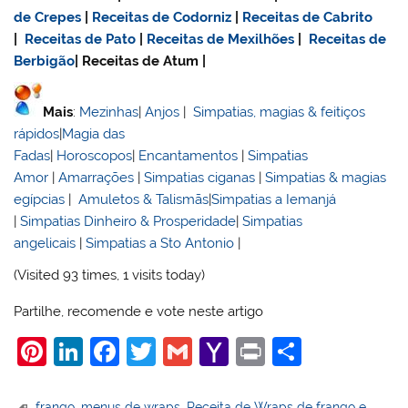
de Crepes
|
Receitas de Codorniz
|
Receitas de Cabrito
|
Receitas de Pato
|
Receitas de Mexilhões
|
Receitas de
Berbigão
| Receitas de Atum |
Mais
:
Mezinhas
|
Anjos
|
Simpatias, magias & feitiços
rápidos
|
Magia das
Fadas
|
Horoscopos
|
Encantamentos
|
Simpatias
Amor
|
Amarrações
|
Simpatias ciganas
|
Simpatias & magias
egípcias
|
Amuletos & Talismãs
|
Simpatias a Iemanjá
|
Simpatias Dinheiro & Prosperidade
|
Simpatias
angelicais
|
Simpatias a Sto Antonio
|
(Visited 93 times, 1 visits today)
Partilhe, recomende e vote neste artigo
Pi
Li
F
T
G
Y
Pr
S
nt
n
a
w
m
a
in
h
frango
,
menus de wraps
,
Receita de Wraps de frango e