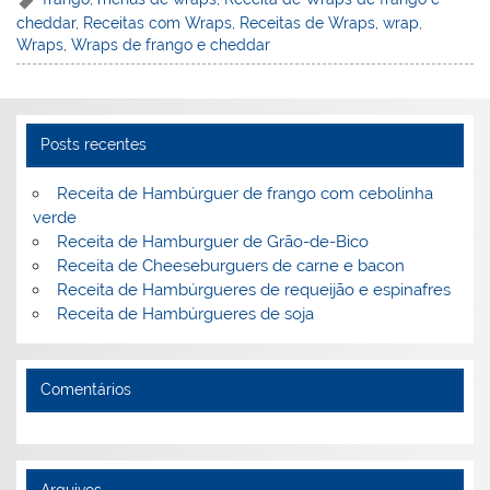
er
k
c
itt
ai
h
t
ar
cheddar
,
Receitas com Wraps
,
Receitas de Wraps
,
wrap
,
e
e
e
er
l
o
e
Wraps
,
Wraps de frango e cheddar
st
dI
b
o
n
o
M
o
ai
Posts recentes
k
l
Receita de Hambúrguer de frango com cebolinha
verde
Receita de Hamburguer de Grão-de-Bico
Receita de Cheeseburguers de carne e bacon
Receita de Hambúrgueres de requeijão e espinafres
Receita de Hambúrgueres de soja
Comentários