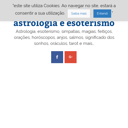
Skip
"este site utiliza Cookies. Ao navegar no site, estará a
to
content
Portal A&E – Portal
consentir a sua utilização.
.
."
Saiba mais
Entendi
astrologia e esoterismo
Astrologia, esoterismo, simpatias, magias, feitiços,
orações, horóscopos, anjos, salmos, significado dos
sonhos, oráculos, tarot e mais…