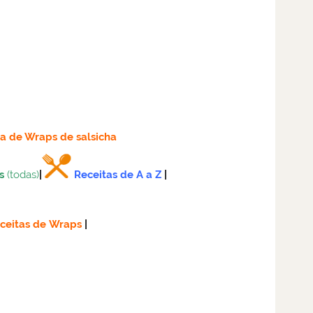
ta
de Wraps de salsicha
s
(todas)
|
Receitas de A a Z
|
ceitas de Wraps
|