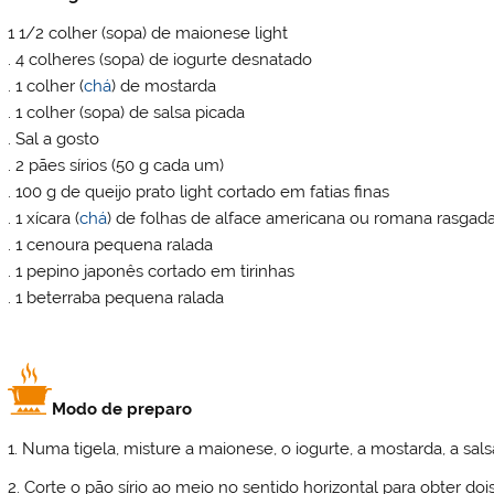
1 1/2 colher (sopa) de maionese light
. 4 colheres (sopa) de iogurte desnatado
. 1 colher (
chá
) de mostarda
. 1 colher (sopa) de salsa picada
. Sal a gosto
. 2 pães sírios (50 g cada um)
. 100 g de queijo prato light cortado em fatias finas
. 1 xícara (
chá
) de folhas de alface americana ou romana rasgad
. 1 cenoura pequena ralada
. 1 pepino japonês cortado em tirinhas
. 1 beterraba pequena ralada
Modo de preparo
1. Numa tigela, misture a maionese, o iogurte, a mostarda, a sal
2. Corte o pão sírio ao meio no sentido horizontal para obter dois