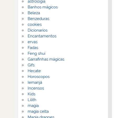
astrologia
Banhos mágicos
Beleza
Benzeduras
cookies
Dicionarios
Encantamentos
ervas
Fadas
Feng shui
Garrafinhas mágicas
Gifs
Hecate
Horoscopos
Iemanjá
Incensos
Kids
Lilith
magia
magia celta
Magia dragoes