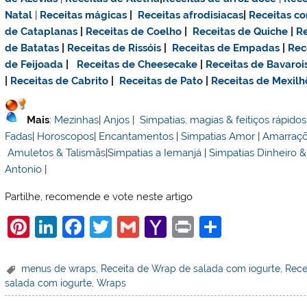
Natal
|
Receitas mágicas
|
Receitas afrodisiacas
|
Receitas c
de Cataplanas
|
Receitas de Coelho
|
Receitas de Quiche
|
Re
de Batatas
|
Receitas de Rissóis
|
Receitas de Empadas
|
Rec
de Feijoada
|
Receitas de Cheesecake
|
Receitas de Bavaroi
|
Receitas de Cabrito
|
Receitas de Pato
|
Receitas de Mexilh
Mais
:
Mezinhas
|
Anjos
|
Simpatias, magias & feitiços rápidos
Fadas
|
Horoscopos
|
Encantamentos
|
Simpatias Amor
|
Amarraç
Amuletos & Talismãs
|
Simpatias a Iemanjá
|
Simpatias Dinheiro 
Antonio
|
Partilhe, recomende e vote neste artigo
Pi
Li
F
T
G
Y
Pr
S
nt
n
a
w
m
a
in
h
er
k
c
itt
ai
h
t
ar
menus de wraps
,
Receita de Wrap de salada com iogurte
,
Rece
salada com iogurte
,
Wraps
e
e
e
er
l
o
e