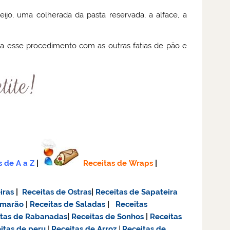
jo, uma colherada da pasta reservada, a alface, a
a esse procedimento com as outras fatias de pão e
s de A a Z
|
Receitas de Wraps
|
iras
|
Receitas de Ostras
|
Receitas de Sapateira
amarão
|
Receitas de Saladas
|
Receitas
itas de Rabanadas
|
Receitas de Sonhos
|
Receitas
itas de
peru
|
Receitas de Arroz
|
Receitas de