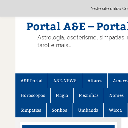
"este site utiliza 
Skip
to
content
Portal A&E – Porta
Astrologia, esoterismo, simpatias,
tarot e mais…
A&E Portal
A&E-NEWS
Altares
Amarr
Horoscopos
Magia
Mezinhas
Nomes
Simpatias
Sonhos
Umbanda
Wicca