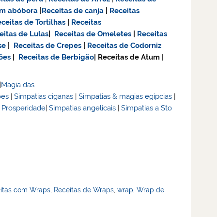
om abóbora
|
Receitas de canja
|
Receitas
ceitas de Tortilhas
|
Receitas
eitas de Lulas
|
Receitas de Omeletes
|
Receitas
se
|
Receitas de Crepes
|
Receitas de Codorniz
ões
|
Receitas de Berbigão
| Receitas de Atum |
|
Magia das
ões
|
Simpatias ciganas
|
Simpatias & magias egípcias
|
& Prosperidade
|
Simpatias angelicais
|
Simpatias a Sto
itas com Wraps
,
Receitas de Wraps
,
wrap
,
Wrap de