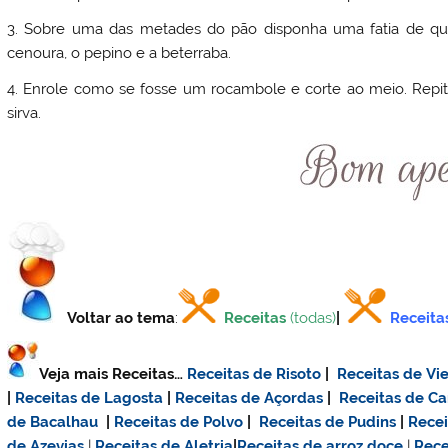
3. Sobre uma das metades do pão disponha uma fatia de quei
cenoura, o pepino e a beterraba.
4. Enrole como se fosse um rocambole e corte ao meio. Repit
sirva.
Voltar ao tema
:
Receitas
(todas)
|
Receita
Veja mais Receitas…
Receitas de Risoto
|
Receitas de Vie
|
Receitas de Lagosta
|
Receitas de Açordas
|
Receitas de C
de Bacalhau
|
Receitas de Polvo
|
Receitas de Pudins
|
Rece
de Azevias
|
Receitas de Aletria
|
Receitas de
arroz doce
|
Rece