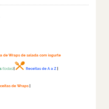
e
ta
de Wraps de salada com iogurte
s
(todas)
|
Receitas de A a Z
|
ceitas de Wraps
|