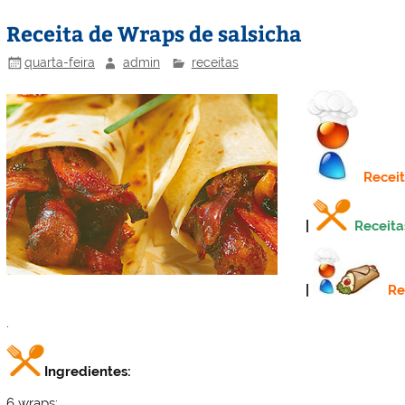
st
dI
b
o
Receita de Wraps de salsicha
n
o
M
o
ai
quarta-feira
admin
receitas
k
l
Recei
|
Receita
|
Re
.
Ingredientes:
6 wraps;