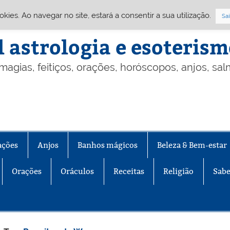
Cookies. Ao navegar no site, estará a consentir a sua utilização.
Sai
l astrologia e esoteris
 magias, feitiços, orações, horóscopos, anjos, sa
ações
Anjos
Banhos mágicos
Beleza & Bem-estar
Orações
Oráculos
Receitas
Religião
Sabe