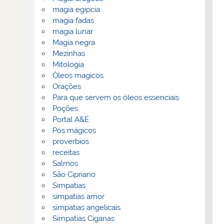
magia egipcia
magia fadas
magia lunar
Magia negra
Mezinhas
Mitologia
Óleos magicos
Orações
Para que servem os óleos essenciais
Poções
Portal A&E
Pós mágicos
proverbios
receitas
Salmos
São Cipriano
Simpatias
simpatias amor
simpatias angelicais
Simpatias Ciganas