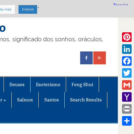
.
."
ba mais
Entendi
mo
lmos, significado dos sonhos, oráculos,
Pinte
Linke
Face
Twitt
Deuses
Esoterismo
Feng Shui
Gmail
r +
Salmos
Santos
Search Results
Yaho
Mail
Print
Share