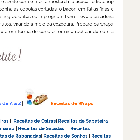
 o azeite com o mel, a mostarda, o açúcar, o ketchup
ponha as cebolas cortadas, o bacon em fatias finas e
os ingredientes se impregnem bem. Leve a assadeira
nutos, virando a meio da cozedura. Prepare os wraps.
Enrole em forma de cone e termine recheando com a
s de A a Z
|
Receitas de Wraps
|
iras
|
Receitas de Ostras
|
Receitas de Sapateira
amarão
|
Receitas de Saladas
|
Receitas
itas de Rabanadas
|
Receitas de Sonhos
|
Receitas