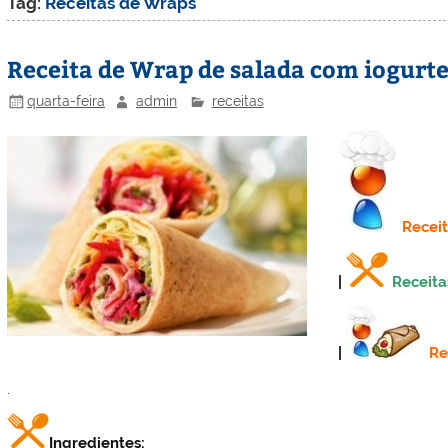
Tag:
Receitas de Wraps
Receita de Wrap de salada com iogurt
quarta-feira
admin
receitas
Recei
|
Receita
|
Re
.
Ingredientes: