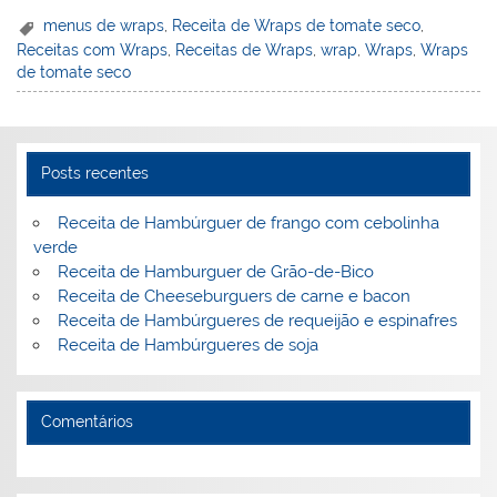
er
k
c
itt
ai
h
t
ar
menus de wraps
,
Receita de Wraps de tomate seco
,
Receitas com Wraps
,
Receitas de Wraps
,
wrap
,
Wraps
,
Wraps
e
e
e
er
l
o
e
de tomate seco
st
dI
b
o
n
o
M
o
ai
Posts recentes
k
l
Receita de Hambúrguer de frango com cebolinha
verde
Receita de Hamburguer de Grão-de-Bico
Receita de Cheeseburguers de carne e bacon
Receita de Hambúrgueres de requeijão e espinafres
Receita de Hambúrgueres de soja
Comentários