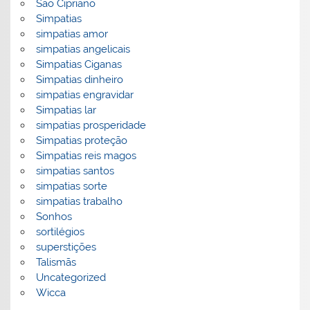
São Cipriano
Simpatias
simpatias amor
simpatias angelicais
Simpatias Ciganas
Simpatias dinheiro
simpatias engravidar
Simpatias lar
simpatias prosperidade
Simpatias proteção
Simpatias reis magos
simpatias santos
simpatias sorte
simpatias trabalho
Sonhos
sortilégios
superstições
Talismãs
Uncategorized
Wicca