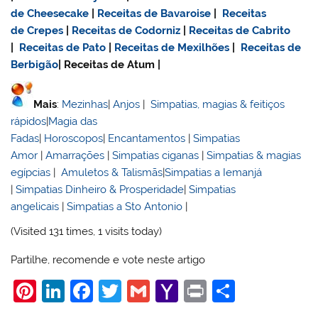
de Cheesecake
|
Receitas de Bavaroise
|
Receitas
de Crepes
|
Receitas de Codorniz
|
Receitas de Cabrito
|
Receitas de Pato
|
Receitas de Mexilhões
|
Receitas de
Berbigão
| Receitas de Atum |
Mais
:
Mezinhas
|
Anjos
|
Simpatias, magias & feitiços
rápidos
|
Magia das
Fadas
|
Horoscopos
|
Encantamentos
|
Simpatias
Amor
|
Amarrações
|
Simpatias ciganas
|
Simpatias & magias
egípcias
|
Amuletos & Talismãs
|
Simpatias a Iemanjá
|
Simpatias Dinheiro & Prosperidade
|
Simpatias
angelicais
|
Simpatias a Sto Antonio
|
(Visited 131 times, 1 visits today)
Partilhe, recomende e vote neste artigo
Pi
Li
F
T
G
Y
Pr
S
nt
n
a
w
m
a
in
h