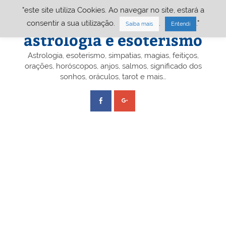
Skip
"este site utiliza Cookies. Ao navegar no site, estará a
to
content
Portal A&E – Portal
consentir a sua utilização.
.
."
Saiba mais
Entendi
astrologia e esoterismo
Astrologia, esoterismo, simpatias, magias, feitiços,
orações, horóscopos, anjos, salmos, significado dos
sonhos, oráculos, tarot e mais…