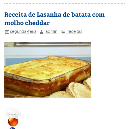
st
dI
b
o
n
o
M
Receita de Lasanha de batata com
molho cheddar
o
ai
k
l
segunda-feira
admin
receitas