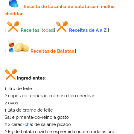
Receita
de Lasanha de batata com molho
cheddar
|
Receitas
(todas)
|
Receitas de A a Z
|
|
Receitas de Batatas
|
.
Ingredientes:
1 litro de leite
2 copos de requeijão cremoso tipo cheddar
2 ovos
1 lata de creme de leite
Sal e pimenta-do-reino a gosto
2 xícaras (
chá
) de salame picado
2 kg de batata cozida e espremida ou em rodelas pré