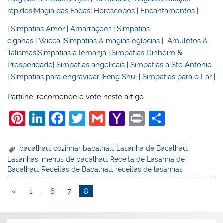
rápidos
|
Magia das Fadas
|
Horoscopos
|
Encantamentos
|
|
Simpatias Amor
|
Amarrações
|
Simpatias
ciganas
|
Wicca
|
Simpatias & magias egípcias
|
Amuletos &
Talismãs
|
Simpatias a Iemanjá
|
Simpatias Dinheiro &
Prosperidade
|
Simpatias angelicais
|
Simpatias a Sto Antonio
|
Simpatias para engravidar
|
Feng Shui
|
Simpatias para o Lar
|
Partilhe, recomende e vote neste artigo
Pi
Li
F
T
G
Y
Pr
S
nt
n
a
w
m
a
in
h
er
k
c
itt
ai
h
t
ar
bacalhau
,
cozinhar bacalhau
,
Lasanha de Bacalhau
,
Lasanhas
,
menus de bacalhau
,
Receita de Lasanha de
e
e
e
er
l
o
e
Bacalhau
,
Receitas de Bacalhau
,
receitas de lasanhas
st
dI
b
o
«
1
…
6
7
8
n
o
M
o
ai