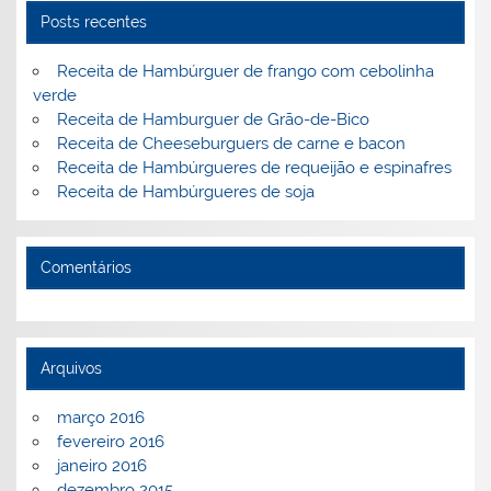
k
l
Posts recentes
Receita de Hambúrguer de frango com cebolinha
verde
Receita de Hamburguer de Grão-de-Bico
Receita de Cheeseburguers de carne e bacon
Receita de Hambúrgueres de requeijão e espinafres
Receita de Hambúrgueres de soja
Comentários
Arquivos
março 2016
fevereiro 2016
janeiro 2016
dezembro 2015