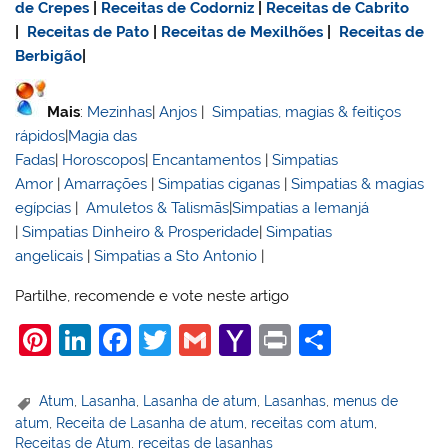
de Crepes
|
Receitas de Codorniz
|
Receitas de Cabrito
|
Receitas de Pato
|
Receitas de Mexilhões
|
Receitas de
Berbigão
|
Mais
:
Mezinhas
|
Anjos
|
Simpatias, magias & feitiços
rápidos
|
Magia das
Fadas
|
Horoscopos
|
Encantamentos
|
Simpatias
Amor
|
Amarrações
|
Simpatias ciganas
|
Simpatias & magias
egípcias
|
Amuletos & Talismãs
|
Simpatias a Iemanjá
|
Simpatias Dinheiro & Prosperidade
|
Simpatias
angelicais
|
Simpatias a Sto Antonio
|
Partilhe, recomende e vote neste artigo
Pi
Li
F
T
G
Y
Pr
S
nt
n
a
w
m
a
in
h
er
k
c
itt
ai
h
t
ar
Atum
,
Lasanha
,
Lasanha de atum
,
Lasanhas
,
menus de
atum
,
Receita de Lasanha de atum
,
receitas com atum
,
e
e
e
er
l
o
e
Receitas de Atum
,
receitas de lasanhas