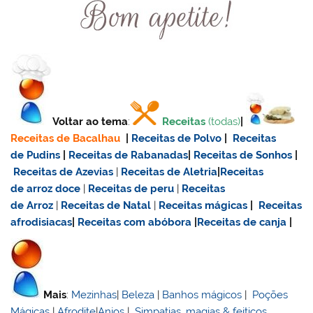
Voltar ao tema
:
Receitas
(todas)
|
Receitas de Bacalhau
|
Receitas de Polvo
|
Receitas
de Pudins
|
Receitas de Rabanadas
|
Receitas de Sonhos
|
Receitas de Azevias
|
Receitas de Aletria
|
Receitas
de
arroz doce
|
Receitas de
peru
|
Receitas
de Arroz
|
Receitas de Natal
|
Receitas mágicas
|
Receitas
afrodisiacas
|
Receitas com abóbora
|
Receitas de canja
|
Mais
:
Mezinhas
|
Beleza
|
Banhos mágicos
|
Poções
Mágicas
|
Afrodite
|
Anjos
|
Simpatias, magias & feitiços