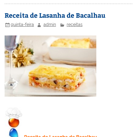
st
dI
b
o
n
o
M
Receita de Lasanha de Bacalhau
o
ai
quinta-feira
admin
receitas
k
l
Receita
de Lasanha de Bacalhau