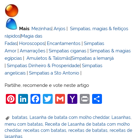
Mais
:
Mezinhas
|
Anjos
|
Simpatias, magias & feitiços
rápidos
|
Magia das
Fadas
|
Horoscopos
|
Encantamentos
|
Simpatias
Amor
|
Amarrações
|
Simpatias ciganas
|
Simpatias & magias
egípcias
|
Amuletos & Talismãs
|
Simpatias a Iemanjá
|
Simpatias Dinheiro & Prosperidade
|
Simpatias
angelicais
|
Simpatias a Sto Antonio
|
Partilhe, recomende e vote neste artigo
Pi
Li
F
T
G
Y
Pr
S
nt
n
a
w
m
a
in
h
er
k
c
itt
ai
h
t
ar
batatas
,
Lasanha de batata com molho cheddar
,
Lasanhas
,
menu com batatas
,
Receita de Lasanha de batata com molho
e
e
e
er
l
o
e
cheddar
,
receitas com batatas
,
receitas de batatas
,
receitas de
lasanhas