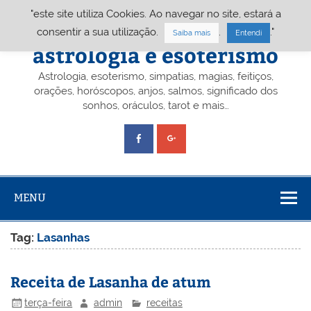
Skip
"este site utiliza Cookies. Ao navegar no site, estará a
to
content
Portal A&E – Portal
consentir a sua utilização.
.
."
Saiba mais
Entendi
astrologia e esoterismo
Astrologia, esoterismo, simpatias, magias, feitiços,
orações, horóscopos, anjos, salmos, significado dos
sonhos, oráculos, tarot e mais…
MENU
Tag:
Lasanhas
Receita de Lasanha de atum
terça-feira
admin
receitas