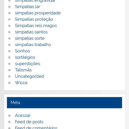
simpatias engravidar
Simpatias lar
simpatias prosperidade
Simpatias proteção
Simpatias reis magos
simpatias santos
simpatias sorte
simpatias trabalho
Sonhos
sortilégios
superstições
Talismãs
Uncategorized
Wicca
Meta
Acessar
Feed de posts
Feed de comentários