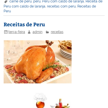
er
k
c
itt
ai
h
t
ar
carne de peru
,
peru
,
Peru com caldo de laranja
,
Receita de
Peru com caldo de laranja
,
receitas com peru
,
Receitas de
e
e
e
er
l
o
e
Peru
st
dI
b
o
n
o
M
Receitas de Peru
o
ai
terça-feira
admin
receitas
k
l