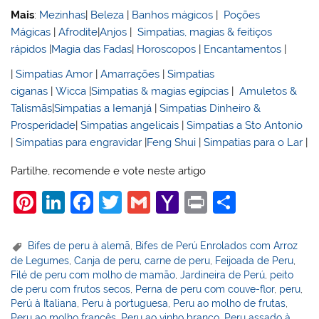
Mais
:
Mezinhas
|
Beleza
|
Banhos mágicos
|
Poções
Mágicas
|
Afrodite
|
Anjos
|
Simpatias, magias & feitiços
rápidos
|
Magia das Fadas
|
Horoscopos
|
Encantamentos
|
|
Simpatias Amor
|
Amarrações
|
Simpatias
ciganas
|
Wicca
|
Simpatias & magias egípcias
|
Amuletos &
Talismãs
|
Simpatias a Iemanjá
|
Simpatias Dinheiro &
Prosperidade
|
Simpatias angelicais
|
Simpatias a Sto Antonio
|
Simpatias para engravidar
|
Feng Shui
|
Simpatias para o Lar
|
Partilhe, recomende e vote neste artigo
Pi
Li
F
T
G
Y
Pr
S
nt
n
a
w
m
a
in
h
er
k
c
itt
ai
h
t
ar
Bifes de peru à alemã
,
Bifes de Perú Enrolados com Arroz
de Legumes
,
Canja de peru
,
carne de peru
,
Feijoada de Peru
,
e
e
e
er
l
o
e
Filé de peru com molho de mamão
,
Jardineira de Perú
,
peito
st
dI
b
o
de peru com frutos secos
,
Perna de peru com couve-flor
,
peru
,
Perú à Italiana
,
Peru à portuguesa
,
Peru ao molho de frutas
,
n
o
M
Peru ao molho francês
,
Peru ao vinho branco
,
Peru assado à