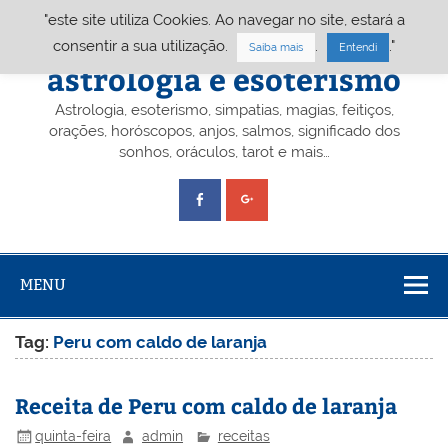
Skip
"este site utiliza Cookies. Ao navegar no site, estará a
to
content
Portal A&E – Portal
consentir a sua utilização.
.
."
Saiba mais
Entendi
astrologia e esoterismo
Astrologia, esoterismo, simpatias, magias, feitiços,
orações, horóscopos, anjos, salmos, significado dos
sonhos, oráculos, tarot e mais…
MENU
Tag:
Peru com caldo de laranja
Receita de Peru com caldo de laranja
quinta-feira
admin
receitas