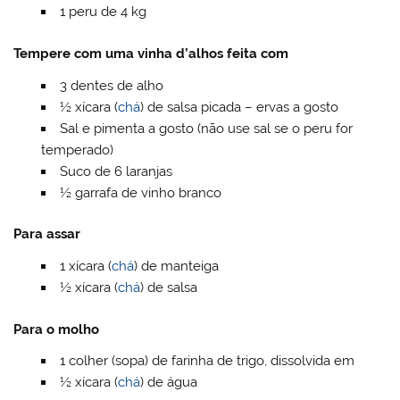
1 peru de 4 kg
Tempere com uma vinha d’alhos feita com
3 dentes de alho
½ xícara (
chá
) de salsa picada – ervas a gosto
Sal e pimenta a gosto (não use sal se o peru for
temperado)
Suco de 6 laranjas
½ garrafa de vinho branco
Para assar
1 xícara (
chá
) de manteiga
½ xícara (
chá
) de salsa
Para o molho
1 colher (sopa) de farinha de trigo, dissolvida em
½ xícara (
chá
) de água