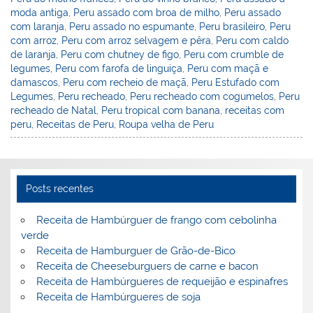
o
ai
moda antiga
,
Peru assado com broa de milho
,
Peru assado
com laranja
,
Peru assado no espumante
,
Peru brasileiro
,
Peru
k
l
com arroz
,
Peru com arroz selvagem e pêra
,
Peru com caldo
de laranja
,
Peru com chutney de figo
,
Peru com crumble de
legumes
,
Peru com farofa de linguiça
,
Peru com maçã e
damascos
,
Peru com recheio de maçã
,
Peru Estufado com
Legumes
,
Peru recheado
,
Peru recheado com cogumelos
,
Peru
recheado de Natal
,
Peru tropical com banana
,
receitas com
peru
,
Receitas de Peru
,
Roupa velha de Peru
Posts recentes
Receita de Hambúrguer de frango com cebolinha
verde
Receita de Hamburguer de Grão-de-Bico
Receita de Cheeseburguers de carne e bacon
Receita de Hambúrgueres de requeijão e espinafres
Receita de Hambúrgueres de soja