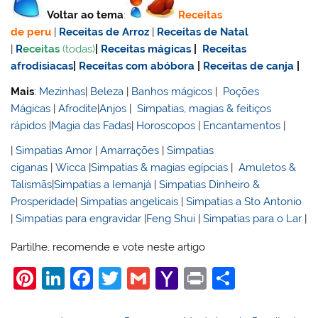
Voltar ao tema
:
Receitas
de
peru
|
Receitas de Arroz
|
Receitas de Natal
|
R
eceitas
(todas)
|
Receitas mágicas
|
Receitas
afrodisiacas
|
Receitas com abóbora
|
Receitas de canja
|
Mais
:
Mezinhas
|
Beleza
|
Banhos mágicos
|
Poções
Mágicas
|
Afrodite
|
Anjos
|
Simpatias, magias & feitiços
rápidos
|
Magia das Fadas
|
Horoscopos
|
Encantamentos
|
|
Simpatias Amor
|
Amarrações
|
Simpatias
ciganas
|
Wicca
|
Simpatias & magias egípcias
|
Amuletos &
Talismãs
|
Simpatias a Iemanjá
|
Simpatias Dinheiro &
Prosperidade
|
Simpatias angelicais
|
Simpatias a Sto Antonio
|
Simpatias para engravidar
|
Feng Shui
|
Simpatias para o Lar
|
Partilhe, recomende e vote neste artigo
Pi
Li
F
T
G
Y
Pr
S
nt
n
a
w
m
a
in
h