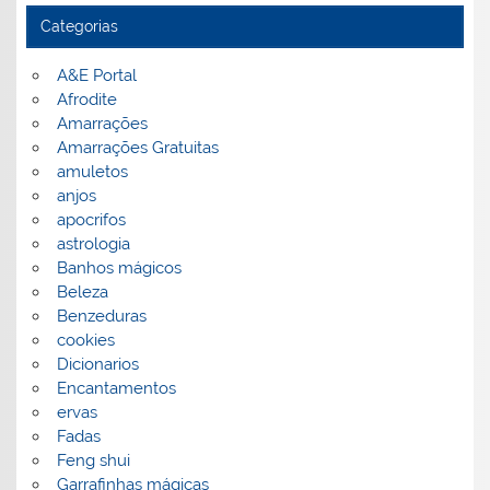
Categorias
A&E Portal
Afrodite
Amarrações
Amarrações Gratuitas
amuletos
anjos
apocrifos
astrologia
Banhos mágicos
Beleza
Benzeduras
cookies
Dicionarios
Encantamentos
ervas
Fadas
Feng shui
Garrafinhas mágicas