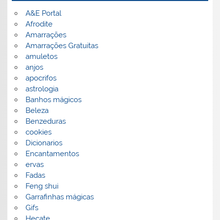
A&E Portal
Afrodite
Amarrações
Amarrações Gratuitas
amuletos
anjos
apocrifos
astrologia
Banhos mágicos
Beleza
Benzeduras
cookies
Dicionarios
Encantamentos
ervas
Fadas
Feng shui
Garrafinhas mágicas
Gifs
Hecate