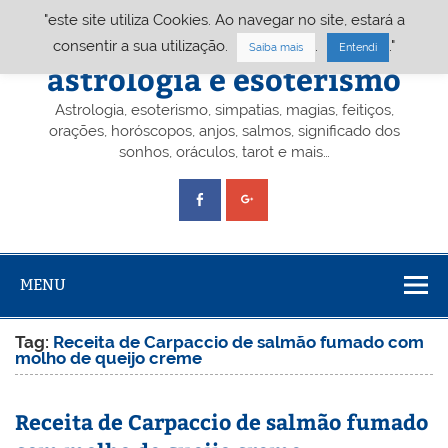
Skip
"este site utiliza Cookies. Ao navegar no site, estará a
to
content
Portal A&E – Portal
consentir a sua utilização.
.
."
Saiba mais
Entendi
astrologia e esoterismo
Astrologia, esoterismo, simpatias, magias, feitiços,
orações, horóscopos, anjos, salmos, significado dos
sonhos, oráculos, tarot e mais…
MENU
Tag:
Receita de Carpaccio de salmão fumado com
molho de queijo creme
Receita de Carpaccio de salmão fumado