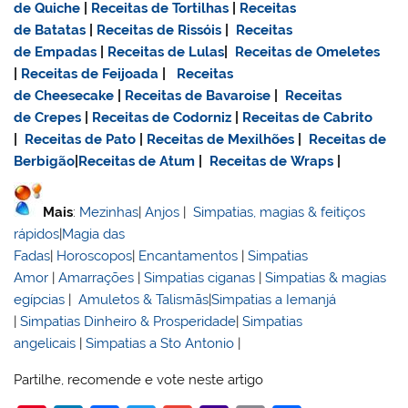
de Quiche
|
Receitas de Tortilhas
|
Receitas
de Batatas
|
Receitas de Rissóis
|
Receitas
de Empadas
|
Receitas de Lulas
|
Receitas de Omeletes
|
Receitas de Feijoada
|
Receitas
de Cheesecake
|
Receitas de Bavaroise
|
Receitas
de Crepes
|
Receitas de Codorniz
|
Receitas de Cabrito
|
Receitas de Pato
|
Receitas de Mexilhões
|
Receitas de
Berbigão
|
Receitas de Atum
|
Receitas de Wraps
|
Mais
:
Mezinhas
|
Anjos
|
Simpatias, magias & feitiços
rápidos
|
Magia das
Fadas
|
Horoscopos
|
Encantamentos
|
Simpatias
Amor
|
Amarrações
|
Simpatias ciganas
|
Simpatias & magias
egípcias
|
Amuletos & Talismãs
|
Simpatias a Iemanjá
|
Simpatias Dinheiro & Prosperidade
|
Simpatias
angelicais
|
Simpatias a Sto Antonio
|
Partilhe, recomende e vote neste artigo