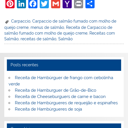
Pi
Li
F
T
G
Y
Pr
S
nt
n
a
w
m
a
in
h
er
k
c
itt
ai
h
t
ar
Carpaccio
,
Carpaccio de salmão fumado com molho de
queijo creme
,
menus de salmão
,
Receita de Carpaccio de
e
e
e
er
l
o
e
salmão fumado com molho de queijo creme
,
Receitas com
st
dI
b
o
Salmão
,
receitas de salmão
,
Salmão
n
o
M
o
ai
k
l
Posts recentes
Receita de Hambúrguer de frango com cebolinha
verde
Receita de Hamburguer de Grão-de-Bico
Receita de Cheeseburguers de carne e bacon
Receita de Hambúrgueres de requeijão e espinafres
Receita de Hambúrgueres de soja