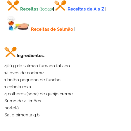
|
Receitas
(todas)
|
Receitas de A a Z
|
|
Receitas de Salmão
|
.
Ingredientes:
400 g de salmão fumado fatiado
12 ovos de codorniz
1 bolbo pequeno de funcho
1 cebola roxa
4 colheres (sopa) de queijo creme
Sumo de 2 limões
hortelã
Sal e pimenta q.b.