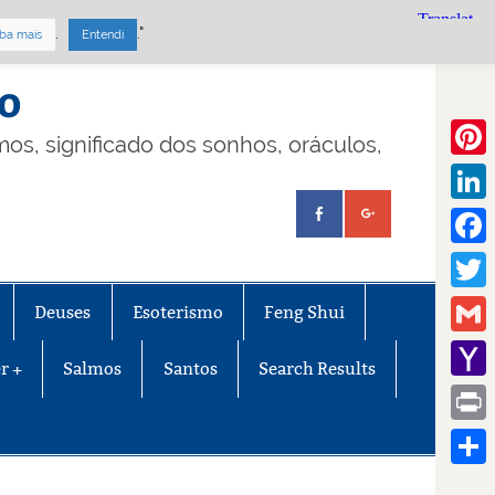
.
."
ba mais
Entendi
mo
lmos, significado dos sonhos, oráculos,
Pinte
Linke
Face
Twitt
Deuses
Esoterismo
Feng Shui
Gmail
r +
Salmos
Santos
Search Results
Yaho
Mail
Print
Share