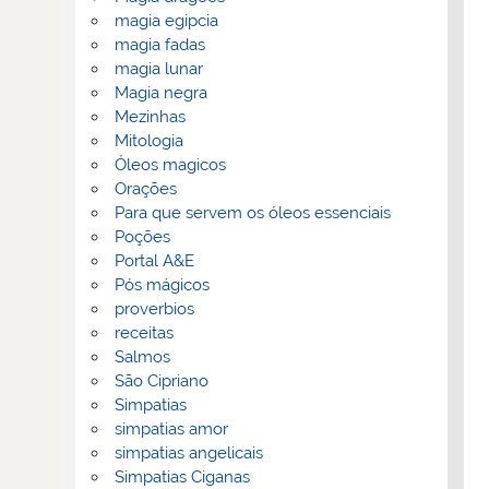
magia egipcia
magia fadas
magia lunar
Magia negra
Mezinhas
Mitologia
Óleos magicos
Orações
Para que servem os óleos essenciais
Poções
Portal A&E
Pós mágicos
proverbios
receitas
Salmos
São Cipriano
Simpatias
simpatias amor
simpatias angelicais
Simpatias Ciganas