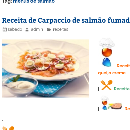
Tag:
menus de salmão
Receita de Carpaccio de salmão fuma
sábado
admin
receitas
Recei
queijo creme
|
Receita
|
Re
.