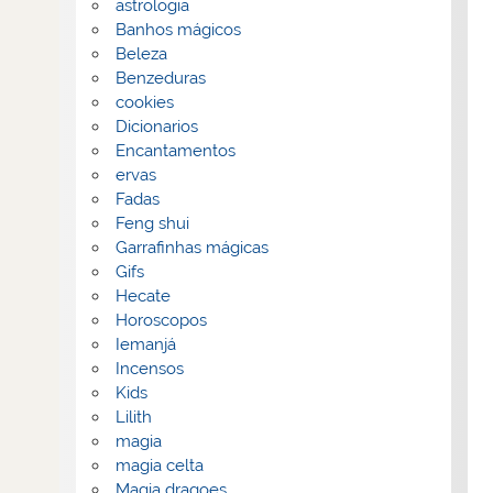
astrologia
Banhos mágicos
Beleza
Benzeduras
cookies
Dicionarios
Encantamentos
ervas
Fadas
Feng shui
Garrafinhas mágicas
Gifs
Hecate
Horoscopos
Iemanjá
Incensos
Kids
Lilith
magia
magia celta
Magia dragoes