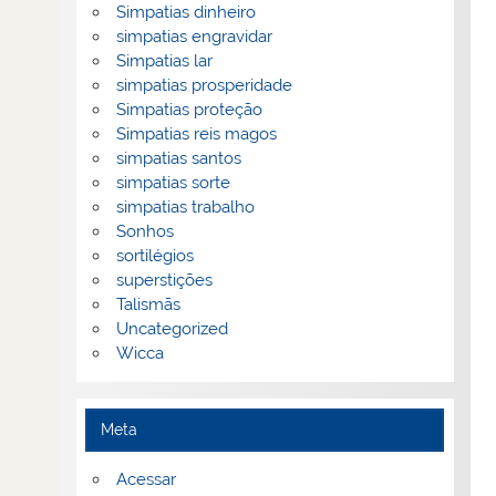
Simpatias dinheiro
simpatias engravidar
Simpatias lar
simpatias prosperidade
Simpatias proteção
Simpatias reis magos
simpatias santos
simpatias sorte
simpatias trabalho
Sonhos
sortilégios
superstições
Talismãs
Uncategorized
Wicca
Meta
Acessar