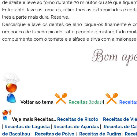
de azeite e leve ao forno durante 20 minutos ou até que fique
Entretanto, lave os tomates, retire-lhes as extremidades e cort
lhes a parte mais dura. Reserve.
Descasque e lave os dentes de alho, pique-os finamente e co
um pouco de funcho picado, sal e pimenta e misture tudo mui
complemente com o tomate e a alface e sirva com a maionese 
Voltar ao tema
:
Receitas
(todas)
|
Receita
Veja mais Receitas…
Receitas de Risoto
|
Receitas de Vie
|
Receitas de Lagosta
|
Receitas de Açordas
|
Receitas de C
de Bacalhau
|
Receitas de Polvo
|
Receitas de Pudins
|
Rece