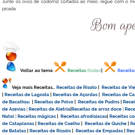
Junte os ovos de codorniz cortados ao meio, regue com o mo
picada.
Voltar ao tema
:
Receitas
(todas)
|
Receita
Veja mais Receitas…
Receitas de Risoto
|
Receitas de Vie
|
Receitas de Lagosta
|
Receitas de Açordas
|
Receitas de C
de Bacalhau
|
Receitas de Polvo
|
Receitas de Pudins
|
Rece
de Azevias
|
Receitas de Aletria
|
Receitas de
arroz doce
|
Rece
Natal
|
Receitas mágicas
|
Receitas afrodisiacas
|
Receitas c
de Cataplanas
|
Receitas de Coelho
|
Receitas de Quiche
|
Re
de Batatas
|
Receitas de Rissóis
|
Receitas de Empadas
|
Rec