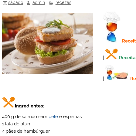
o
ai
sábado
admin
receitas
k
l
Recei
|
Receita
|
Re
.
Ingredientes:
400 g de salmão sem
pele
e espinhas
1 lata de atum
4 pães de hambúrguer