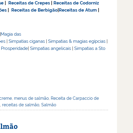
se
|
Receitas de Crepes
|
Receitas de Codorniz
ões
|
Receitas de Berbigão
|
Receitas de Atum
|
|
Magia das
ões
|
Simpatias ciganas
|
Simpatias & magias egípcias
|
& Prosperidade
|
Simpatias angelicais
|
Simpatias a Sto
 creme
,
menus de salmão
,
Receita de Carpaccio de
o
,
receitas de salmão
,
Salmão
almão