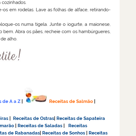
m cozinhados.
e-os em rodelas. Lave as folhas de alface, retirando-
loque-os numa tigela. Junte o iogurte, a maionese,
to bem. Abra os pães, recheie com os hambúrgueres,
de alho.
s de A a Z
|
Receitas de Salmão
|
iras
|
Receitas de Ostras
|
Receitas de Sapateira
amarão
|
Receitas de Saladas
|
Receitas
itas de Rabanadas
|
Receitas de Sonhos
|
Receitas