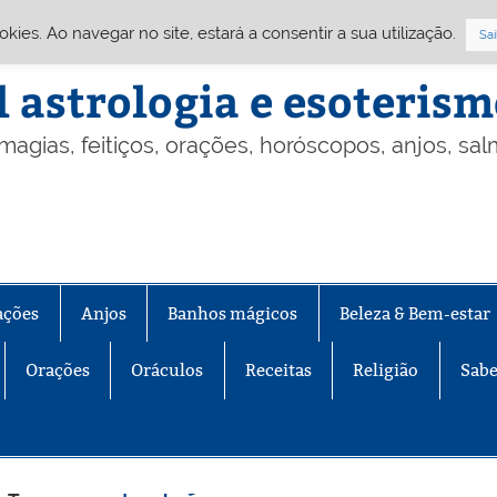
Cookies. Ao navegar no site, estará a consentir a sua utilização.
Sai
l astrologia e esoteris
 magias, feitiços, orações, horóscopos, anjos, sa
ações
Anjos
Banhos mágicos
Beleza & Bem-estar
Orações
Oráculos
Receitas
Religião
Sabe