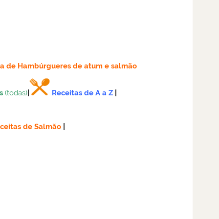
ta
de Hambúrgueres de atum e salmão
s
(todas)
|
Receitas de A a Z
|
ceitas de Salmão
|