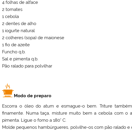
4 folhas de alface
2 tomates
1 cebola
2 dentes de alho
1 iogurte natural
2 colheres (sopa) de maionese
1 fio de azeite
Funcho q.b.
Sal e pimenta q.b.
Pão ralado para polvilhar
Modo de preparo
Escorra o óleo do atum e esmague-o bem. Triture também
finamente. Numa taça, misture muito bem a cebola com o a
pimenta. Ligue o forno a 180° C.
Molde pequenos hambúrgueres, polvilhe-os com pão ralado e c