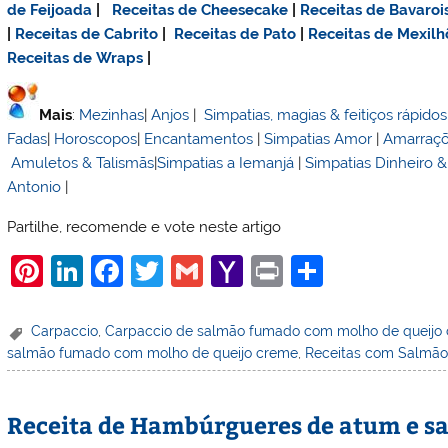
de Feijoada
|
Receitas de Cheesecake
|
Receitas de Bavaroi
|
Receitas de Cabrito
|
Receitas de Pato
|
Receitas de Mexilh
Receitas de Wraps
|
Mais
:
Mezinhas
|
Anjos
|
Simpatias, magias & feitiços rápidos
Fadas
|
Horoscopos
|
Encantamentos
|
Simpatias Amor
|
Amarraç
Amuletos & Talismãs
|
Simpatias a Iemanjá
|
Simpatias Dinheiro 
Antonio
|
Partilhe, recomende e vote neste artigo
Pi
Li
F
T
G
Y
Pr
S
nt
n
a
w
m
a
in
h
er
k
c
itt
ai
h
t
ar
Carpaccio
,
Carpaccio de salmão fumado com molho de queijo
salmão fumado com molho de queijo creme
,
Receitas com Salmã
e
e
e
er
l
o
e
st
dI
b
o
Receita de Hambúrgueres de atum e s
n
o
M