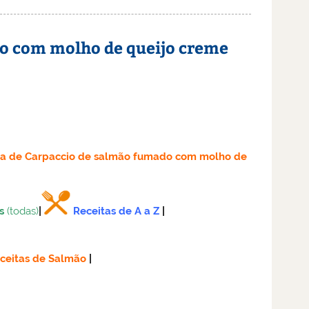
do com molho de queijo creme
ta
de Carpaccio de salmão fumado com molho de
s
(todas)
|
Receitas de A a Z
|
ceitas de Salmão
|