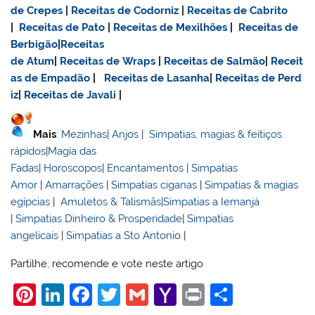
de Crepes
|
Receitas de Codorniz
|
Receitas de Cabrito
|
Receitas de Pato
|
Receitas de Mexilhões
|
Receitas de
Berbigão
|
Receitas
de Atum
|
Receitas de Wraps
|
Receitas de Salmão
|
Receit
as de Empadão
|
Receitas de Lasanha
|
Receitas de Perd
iz
|
Receitas de Javali
|
Mais
:
Mezinhas
|
Anjos
|
Simpatias, magias & feitiços
rápidos
|
Magia das
Fadas
|
Horoscopos
|
Encantamentos
|
Simpatias
Amor
|
Amarrações
|
Simpatias ciganas
|
Simpatias & magias
egípcias
|
Amuletos & Talismãs
|
Simpatias a Iemanjá
|
Simpatias Dinheiro & Prosperidade
|
Simpatias
angelicais
|
Simpatias a Sto Antonio
|
Partilhe, recomende e vote neste artigo
Pi
Li
F
T
G
Y
Pr
S