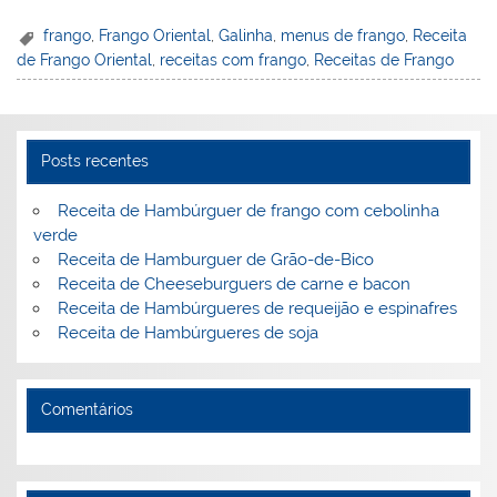
nt
n
a
w
m
a
in
h
er
k
c
itt
ai
h
t
ar
frango
,
Frango Oriental
,
Galinha
,
menus de frango
,
Receita
de Frango Oriental
,
receitas com frango
,
Receitas de Frango
e
e
e
er
l
o
e
st
dI
b
o
n
o
M
Posts recentes
o
ai
k
l
Receita de Hambúrguer de frango com cebolinha
verde
Receita de Hamburguer de Grão-de-Bico
Receita de Cheeseburguers de carne e bacon
Receita de Hambúrgueres de requeijão e espinafres
Receita de Hambúrgueres de soja
Comentários