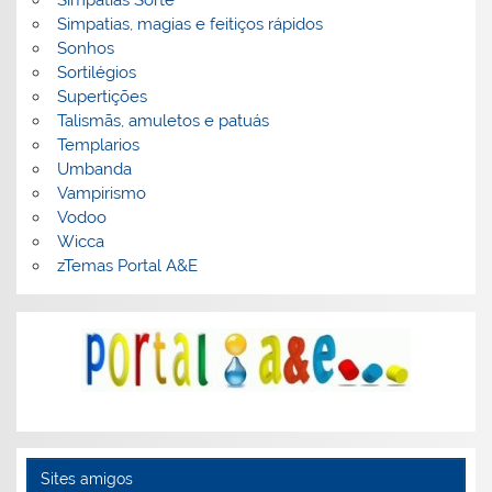
Simpatias Sorte
Simpatias, magias e feitiços rápidos
Sonhos
Sortilégios
Supertições
Talismãs, amuletos e patuás
Templarios
Umbanda
Vampirismo
Vodoo
Wicca
zTemas Portal A&E
Sites amigos