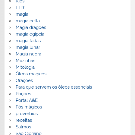
Kids
Lilith
magia
magia celta
Magia dragoes
magia egipcia
magia fadas
magia lunar
Magia negra
Mezinhas
Mitologia
Óleos magicos
Orações
Para que servem os óleos essenciais
Poções
Portal A&E
Pós mágicos
proverbios
receitas
Salmos
São Cipriano