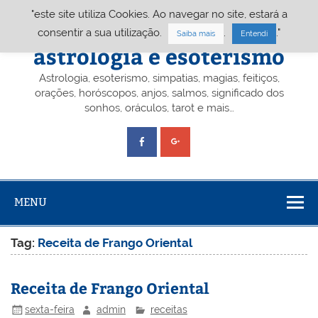
Skip
"este site utiliza Cookies. Ao navegar no site, estará a
to
content
Portal A&E – Portal
consentir a sua utilização.
.
."
Saiba mais
Entendi
astrologia e esoterismo
Astrologia, esoterismo, simpatias, magias, feitiços,
orações, horóscopos, anjos, salmos, significado dos
sonhos, oráculos, tarot e mais…
MENU
Tag:
Receita de Frango Oriental
Receita de Frango Oriental
sexta-feira
admin
receitas