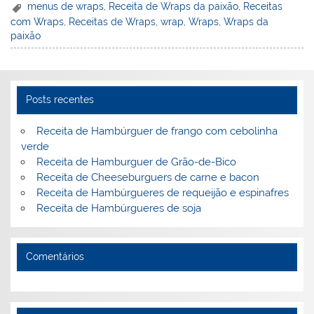
er
k
c
itt
ai
h
t
ar
menus de wraps
,
Receita de Wraps da paixão
,
Receitas
com Wraps
,
Receitas de Wraps
,
wrap
,
Wraps
,
Wraps da
e
e
e
er
l
o
e
paixão
st
dI
b
o
n
o
M
o
ai
Posts recentes
k
l
Receita de Hambúrguer de frango com cebolinha
verde
Receita de Hamburguer de Grão-de-Bico
Receita de Cheeseburguers de carne e bacon
Receita de Hambúrgueres de requeijão e espinafres
Receita de Hambúrgueres de soja
Comentários