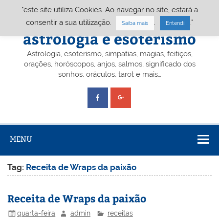
Skip
"este site utiliza Cookies. Ao navegar no site, estará a
to
content
Portal A&E – Portal
consentir a sua utilização.
.
."
Saiba mais
Entendi
astrologia e esoterismo
Astrologia, esoterismo, simpatias, magias, feitiços,
orações, horóscopos, anjos, salmos, significado dos
sonhos, oráculos, tarot e mais…
MENU
Tag:
Receita de Wraps da paixão
Receita de Wraps da paixão
quarta-feira
admin
receitas