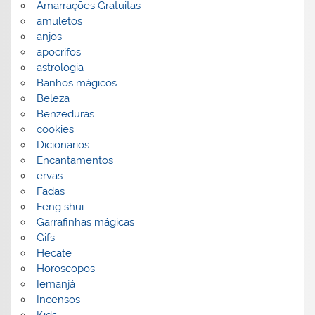
Amarrações Gratuitas
amuletos
anjos
apocrifos
astrologia
Banhos mágicos
Beleza
Benzeduras
cookies
Dicionarios
Encantamentos
ervas
Fadas
Feng shui
Garrafinhas mágicas
Gifs
Hecate
Horoscopos
Iemanjá
Incensos
Kids