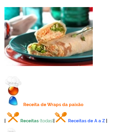
Receita
de Wraps da paixão
|
Receitas
(todas)
|
Receitas de A a Z
|