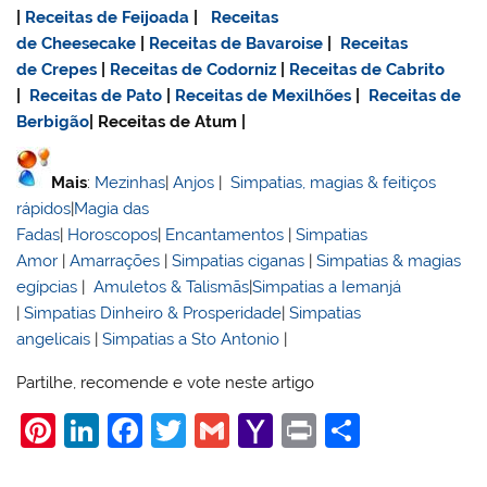
|
Receitas de Feijoada
|
Receitas
de Cheesecake
|
Receitas de Bavaroise
|
Receitas
de Crepes
|
Receitas de Codorniz
|
Receitas de Cabrito
|
Receitas de Pato
|
Receitas de Mexilhões
|
Receitas de
Berbigão
| Receitas de Atum |
Mais
:
Mezinhas
|
Anjos
|
Simpatias, magias & feitiços
rápidos
|
Magia das
Fadas
|
Horoscopos
|
Encantamentos
|
Simpatias
Amor
|
Amarrações
|
Simpatias ciganas
|
Simpatias & magias
egípcias
|
Amuletos & Talismãs
|
Simpatias a Iemanjá
|
Simpatias Dinheiro & Prosperidade
|
Simpatias
angelicais
|
Simpatias a Sto Antonio
|
Partilhe, recomende e vote neste artigo
Pi
Li
F
T
G
Y
Pr
S
nt
n
a
w
m
a
in
h