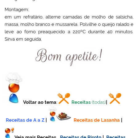
Montagem:
em um refratário, alterne camadas de molho de salsicha,
massa, molho branco e mussarela. Polvilhe o queijo ralado e
leve ao forno preaquecido a 220ºC durante 40 minutos.
Sirva em seguida.
Voltar ao tema
:
Receitas
(todas)
|
Receitas de A a Z
|
Receitas de Lasanha
|
Veja mais Receitas…
Receitas de Risoto
|
Receitas