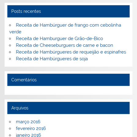
n
o
M
o
ai
Posts recentes
k
l
Receita de Hambúrguer de frango com cebolinha
verde
Receita de Hamburguer de Grão-de-Bico
Receita de Cheeseburguers de carne e bacon
Receita de Hambúrgueres de requeijão e espinafres
Receita de Hambúrgueres de soja
Comentários
Arquivos
março 2016
fevereiro 2016
janeiro 2016