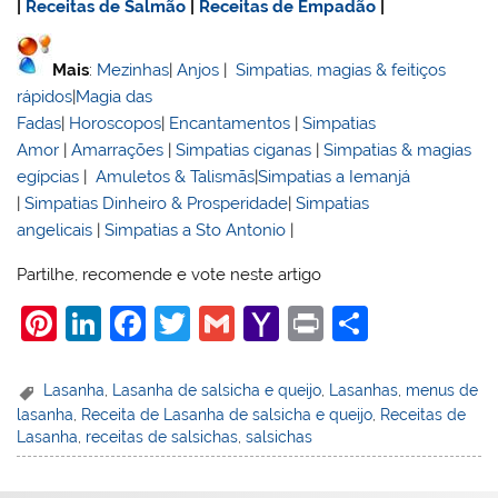
|
Receitas de Salmão
|
Receitas de Empadão
|
Mais
:
Mezinhas
|
Anjos
|
Simpatias, magias & feitiços
rápidos
|
Magia das
Fadas
|
Horoscopos
|
Encantamentos
|
Simpatias
Amor
|
Amarrações
|
Simpatias ciganas
|
Simpatias & magias
egípcias
|
Amuletos & Talismãs
|
Simpatias a Iemanjá
|
Simpatias Dinheiro & Prosperidade
|
Simpatias
angelicais
|
Simpatias a Sto Antonio
|
Partilhe, recomende e vote neste artigo
Pi
Li
F
T
G
Y
Pr
S
nt
n
a
w
m
a
in
h
er
k
c
itt
ai
h
t
ar
Lasanha
,
Lasanha de salsicha e queijo
,
Lasanhas
,
menus de
lasanha
,
Receita de Lasanha de salsicha e queijo
,
Receitas de
e
e
e
er
l
o
e
Lasanha
,
receitas de salsichas
,
salsichas
st
dI
b
o