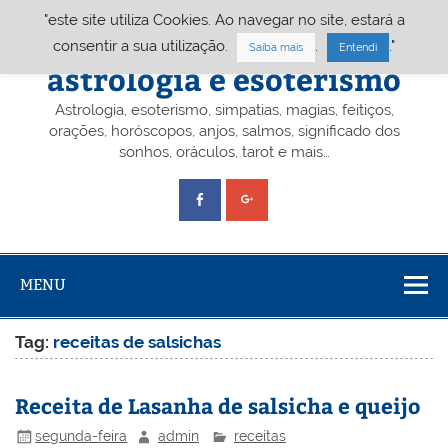
Skip
"este site utiliza Cookies. Ao navegar no site, estará a
to
content
Portal A&E – Portal
consentir a sua utilização.
.
."
Saiba mais
Entendi
astrologia e esoterismo
Astrologia, esoterismo, simpatias, magias, feitiços,
orações, horóscopos, anjos, salmos, significado dos
sonhos, oráculos, tarot e mais…
MENU
Tag:
receitas de salsichas
Receita de Lasanha de salsicha e queijo
segunda-feira
admin
receitas