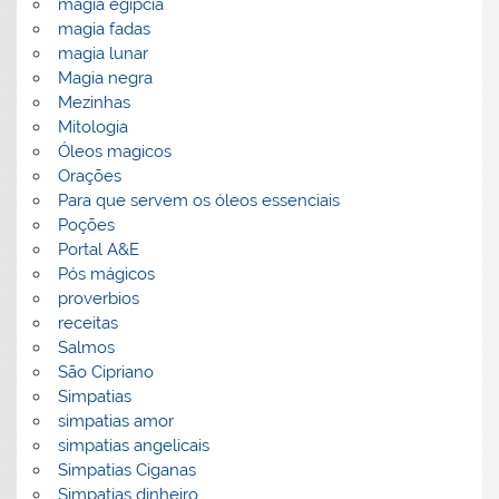
magia egipcia
magia fadas
magia lunar
Magia negra
Mezinhas
Mitologia
Óleos magicos
Orações
Para que servem os óleos essenciais
Poções
Portal A&E
Pós mágicos
proverbios
receitas
Salmos
São Cipriano
Simpatias
simpatias amor
simpatias angelicais
Simpatias Ciganas
Simpatias dinheiro