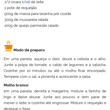
.1/2 xícara (
chá
) de leite
.1 pote de requeijão
.500g de massa para lasanha pré cozida
.300g de mussarela ralada
.100g de queijo parmesão ralado
Modo de preparo
Em uma panela, aqueça o óleo, doure a cebola e o alho.
Junte a polpa de tomate, o caldo de legumes e a salsicha.
Cozinhe por 10 minutos ou até o molho ficar encorpado.
Tempere com o sal, a pimenta e acrescente a salsa.
Molho branco:
em uma panela, derreta a margarina, misture a farinha de
trigo e deixe dourar. Junte aos poucos e sem parar de
mexer o leite, e cozinhe até engrossar. Misture o requeijão e
desligue o fogo.