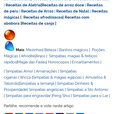
|
Receitas de Aletria
|
Receitas de
arroz doce
|
Receitas
de
peru
|
Receitas de Arroz
|
Receitas de Natal
|
Receitas
mágicas
|
Receitas afrodisiacas
|
Receitas com
abóbora
|
Receitas de canja
|
Mais
:
Mezinhas
|
Beleza
|
Banhos mágicos
|
Poções
Mágicas
|
Afrodite
|
Anjos
|
Simpatias, magias & feitiços
rápidos
|
Magia das Fadas
|
Horoscopos
|
Encantamentos
|
|
Simpatias Amor
|
Amarrações
|
Simpatias
ciganas
|
Wicca
|
Simpatias & magias egípcias
|
Amuletos &
Talismãs
|
Simpatias a Iemanjá
|
Simpatias Dinheiro &
Prosperidade
|
Simpatias angelicais
|
Simpatias a Sto Antonio
|
Simpatias para engravidar
|
Feng Shui
|
Simpatias para o Lar
|
Partilhe, recomende e vote neste artigo