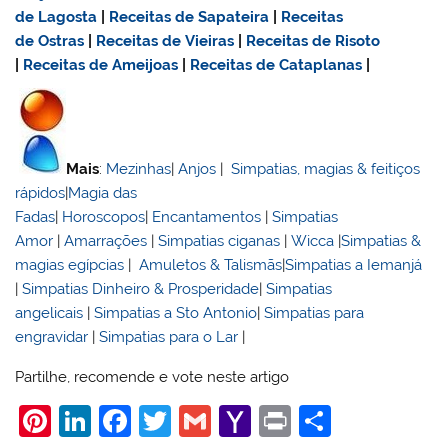
de Lagosta
|
Receitas de Sapateira
|
Receitas
de Ostras
|
Receitas de Vieiras
|
Receitas de Risoto
|
Receitas de Ameijoas
|
Receitas de Cataplanas
|
Mais
:
Mezinhas
|
Anjos
|
Simpatias, magias & feitiços
rápidos
|
Magia das
Fadas
|
Horoscopos
|
Encantamentos
|
Simpatias
Amor
|
Amarrações
|
Simpatias ciganas
|
Wicca
|
Simpatias &
magias egípcias
|
Amuletos & Talismãs
|
Simpatias a Iemanjá
|
Simpatias Dinheiro & Prosperidade
|
Simpatias
angelicais
|
Simpatias a Sto Antonio
|
Simpatias para
engravidar
|
Simpatias para o Lar
|
Partilhe, recomende e vote neste artigo
Pi
Li
F
T
G
Y
Pr
S