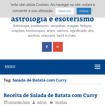
Skip
"este site utiliza Cookies. Ao navegar no site, estará a
to
content
Portal A&E – Portal
consentir a sua utilização.
.
."
Saiba mais
Entendi
astrologia e esoterismo
Astrologia, esoterismo, simpatias, magias, feitiços,
orações, horóscopos, anjos, salmos, significado dos
sonhos, oráculos, tarot e mais…
MENU
Tag:
Salada de Batata com Curry
Receita de Salada de Batata com Curry
segunda-feira
admin
receitas