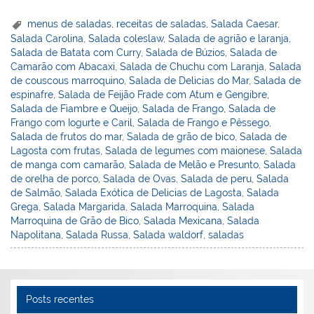
nt
n
a
w
m
a
in
h
er
k
c
itt
ai
h
t
ar
menus de saladas
,
receitas de saladas
,
Salada Caesar
,
Salada Carolina
,
Salada coleslaw
,
Salada de agrião e laranja
,
e
e
e
er
l
o
e
Salada de Batata com Curry
,
Salada de Búzios
,
Salada de
st
dI
b
o
Camarão com Abacaxi
,
Salada de Chuchu com Laranja
,
Salada
de couscous marroquino
,
Salada de Delicias do Mar
,
Salada de
n
o
M
espinafre
,
Salada de Feijão Frade com Atum e Gengibre
,
o
ai
Salada de Fiambre e Queijo
,
Salada de Frango
,
Salada de
Frango com Iogurte e Caril
,
Salada de Frango e Pêssego
,
k
l
Salada de frutos do mar
,
Salada de grão de bico
,
Salada de
Lagosta com frutas
,
Salada de legumes com maionese
,
Salada
de manga com camarão
,
Salada de Melão e Presunto
,
Salada
de orelha de porco
,
Salada de Ovas
,
Salada de peru
,
Salada
de Salmão
,
Salada Exótica de Delicias de Lagosta
,
Salada
Grega
,
Salada Margarida
,
Salada Marroquina
,
Salada
Marroquina de Grão de Bico
,
Salada Mexicana
,
Salada
Napolitana
,
Salada Russa
,
Salada waldorf
,
saladas
Posts recentes