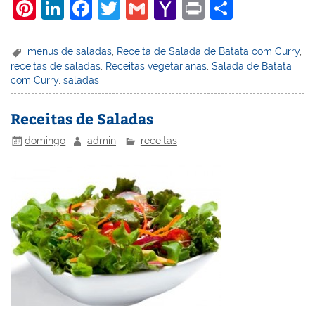
Pi
Li
F
T
G
Y
Pr
S
nt
n
a
w
m
a
in
h
er
k
c
itt
ai
h
t
ar
menus de saladas
,
Receita de Salada de Batata com Curry
,
receitas de saladas
,
Receitas vegetarianas
,
Salada de Batata
e
e
e
er
l
o
e
com Curry
,
saladas
st
dI
b
o
n
o
M
Receitas de Saladas
o
ai
domingo
admin
receitas
k
l