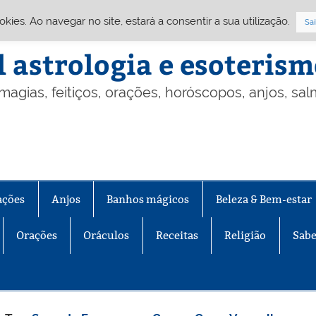
Cookies. Ao navegar no site, estará a consentir a sua utilização.
Sai
l astrologia e esoteris
 magias, feitiços, orações, horóscopos, anjos, sa
ações
Anjos
Banhos mágicos
Beleza & Bem-estar
Orações
Oráculos
Receitas
Religião
Sabe