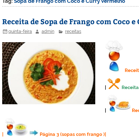
Tag:
Sopa de Frango com Coco e Curry Vermelho
Receita de Sopa de Frango com Coco e
quinta-feira
admin
receitas
Recei
|
Receita
|
Rec
|
Página 3 (sopas com frango
)|