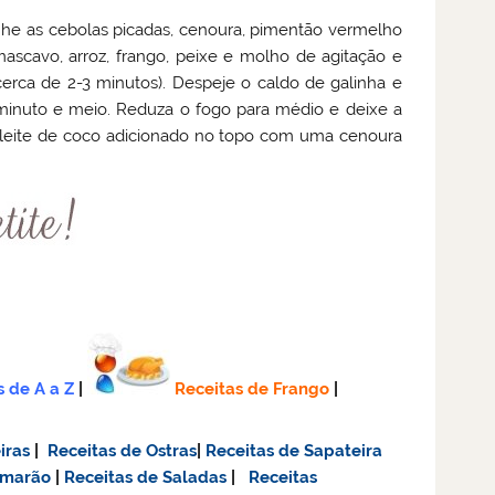
he as cebolas picadas, cenoura, pimentão vermelho
ascavo, arroz, frango, peixe e molho de agitação e
(cerca de 2-3 minutos). Despeje o caldo de galinha e
minuto e meio. Reduza o fogo para médio e deixe a
 leite de coco adicionado no topo com uma cenoura
s de A a Z
|
Receitas de Frango
|
iras
|
Receitas de Ostras
|
Receitas de Sapateira
amarão
|
Receitas de Saladas
|
Receitas