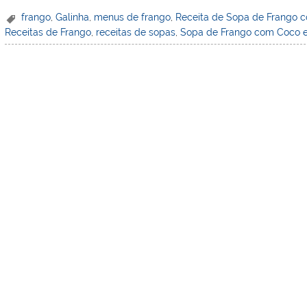
er
k
c
itt
ai
h
t
ar
frango
,
Galinha
,
menus de frango
,
Receita de Sopa de Frango 
Receitas de Frango
,
receitas de sopas
,
Sopa de Frango com Coco e
e
e
e
er
l
o
e
st
dI
b
o
n
o
M
o
ai
k
l