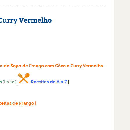
 Curry Vermelho
ta
de Sopa de Frango com Côco e Curry Vermelho
s
(todas)
|
Receitas de A a Z
|
eitas de Frango
|