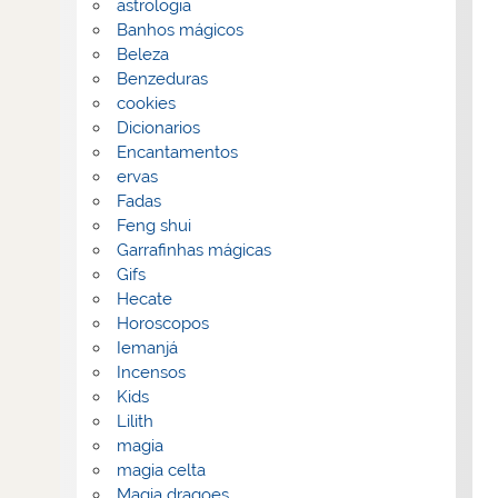
astrologia
Banhos mágicos
Beleza
Benzeduras
cookies
Dicionarios
Encantamentos
ervas
Fadas
Feng shui
Garrafinhas mágicas
Gifs
Hecate
Horoscopos
Iemanjá
Incensos
Kids
Lilith
magia
magia celta
Magia dragoes