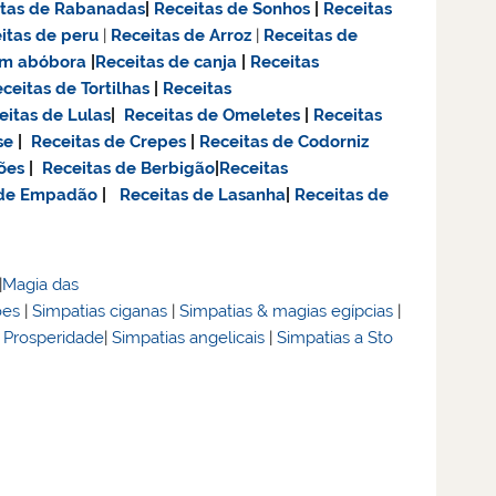
itas de Rabanadas
|
Receitas de Sonhos
|
Receitas
itas de
peru
|
Receitas de Arroz
|
Receitas de
om abóbora
|
Receitas de canja
|
Receitas
ceitas de Tortilhas
|
Receitas
eitas de Lulas
|
Receitas de Omeletes
|
Receitas
se
|
Receitas de Crepes
|
Receitas de Codorniz
ões
|
Receitas de Berbigão
|
Receitas
 de Empadão
|
Receitas de Lasanha
|
Receitas de
|
Magia das
ões
|
Simpatias ciganas
|
Simpatias & magias egípcias
|
& Prosperidade
|
Simpatias angelicais
|
Simpatias a Sto