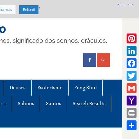
.
."
ba mais
Entendi
mo
lmos, significado dos sonhos, oráculos,
Pinte
Linke
Face
Twitt
Deuses
Esoterismo
Feng Shui
Gmail
r +
Salmos
Santos
Search Results
Yaho
Mail
Print
Share