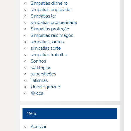
Simpatias dinheiro
simpatias engravidar
Simpatias lar
simpatias prosperidade
Simpatias proteção
Simpatias reis magos
simpatias santos
simpatias sorte
simpatias trabalho
Sonhos
sortilégios
superstições
Talismãs
Uncategorized
Wicca
Meta
Acessar