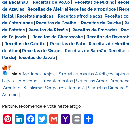
de Bacalhau
|
Receitas de Polvo
|
Receitas de Pudins
|
Rece
de Azevias
|
Receitas de Aletria
|
Receitas de
arroz doce
|
Rece
Natal
|
Receitas mágicas
|
Receitas afrodisiacas
|
Receitas c
de Cataplanas
|
Receitas de Coelho
|
Receitas de Quiche
|
Re
de Batatas
|
Receitas de Rissóis
|
Receitas de Empadas
|
Rec
de Feijoada
|
Receitas de Cheesecake
|
Receitas de Bavaroi
|
Receitas de Cabrito
|
Receitas de Pato
|
Receitas de Mexilh
de Atum
|
Receitas de Wraps
|
Receitas de Salmão
|
Receitas
Perdiz
|
Receitas de Javali
|
Mais
:
Mezinhas
|
Anjos
|
Simpatias, magias & feitiços rápidos
Fadas
|
Horoscopos
|
Encantamentos
|
Simpatias Amor
|
Amarraç
Amuletos & Talismãs
|
Simpatias a Iemanjá
|
Simpatias Dinheiro 
Antonio
|
Partilhe, recomende e vote neste artigo
Pi
Li
F
T
G
Y
Pr
S
nt
n
a
w
m
a
in
h