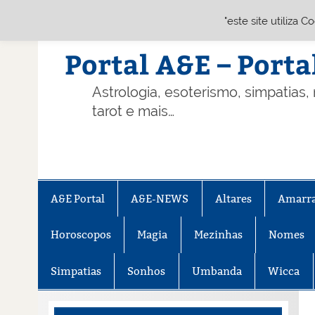
"este site utiliza 
Skip
to
content
Portal A&E – Porta
Astrologia, esoterismo, simpatias,
tarot e mais…
A&E Portal
A&E-NEWS
Altares
Amarr
Horoscopos
Magia
Mezinhas
Nomes
Simpatias
Sonhos
Umbanda
Wicca