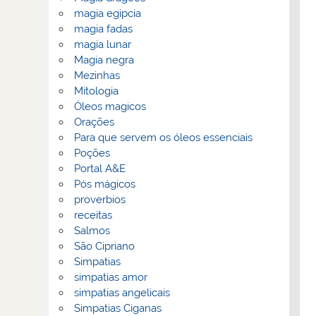
magia egipcia
magia fadas
magia lunar
Magia negra
Mezinhas
Mitologia
Óleos magicos
Orações
Para que servem os óleos essenciais
Poções
Portal A&E
Pós mágicos
proverbios
receitas
Salmos
São Cipriano
Simpatias
simpatias amor
simpatias angelicais
Simpatias Ciganas