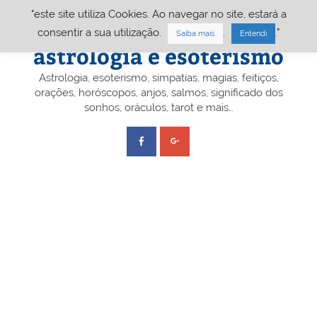
Skip
"este site utiliza Cookies. Ao navegar no site, estará a
to
content
Portal A&E – Portal
consentir a sua utilização.
.
."
Saiba mais
Entendi
astrologia e esoterismo
Astrologia, esoterismo, simpatias, magias, feitiços,
orações, horóscopos, anjos, salmos, significado dos
sonhos, oráculos, tarot e mais…