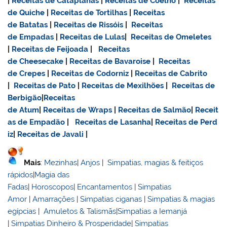
|
Receitas de Cataplanas
|
Receitas de Coelho
|
Receitas
de Quiche
|
Receitas de Tortilhas
|
Receitas
de Batatas
|
Receitas de Rissóis
|
Receitas
de Empadas
|
Receitas de Lulas
|
Receitas de Omeletes
|
Receitas de Feijoada
|
Receitas
de Cheesecake
|
Receitas de Bavaroise
|
Receitas
de Crepes
|
Receitas de Codorniz
|
Receitas de Cabrito
|
Receitas de Pato
|
Receitas de Mexilhões
|
Receitas de
Berbigão
|
Receitas
de Atum
|
Receitas de Wraps
|
Receitas de Salmão
|
Receit
as de Empadão
|
Receitas de Lasanha
|
Receitas de Perd
iz
|
Receitas de Javali
|
Mais
:
Mezinhas
|
Anjos
|
Simpatias, magias & feitiços
rápidos
|
Magia das
Fadas
|
Horoscopos
|
Encantamentos
|
Simpatias
Amor
|
Amarrações
|
Simpatias ciganas
|
Simpatias & magias
egípcias
|
Amuletos & Talismãs
|
Simpatias a Iemanjá
|
Simpatias Dinheiro & Prosperidade
|
Simpatias