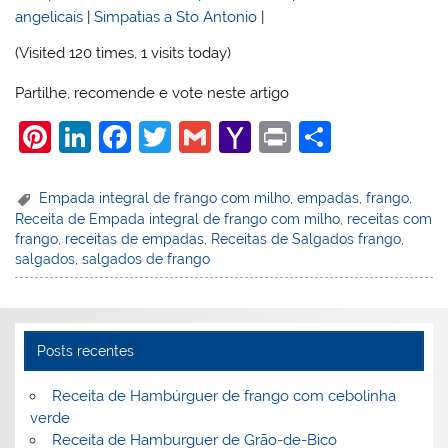
angelicais
|
Simpatias a Sto Antonio
|
(Visited 120 times, 1 visits today)
Partilhe, recomende e vote neste artigo
Pi
Li
F
T
G
Y
Pr
S
nt
n
a
w
m
a
in
h
er
k
c
itt
ai
h
t
ar
Empada integral de frango com milho
,
empadas
,
frango
,
Receita de Empada integral de frango com milho
,
receitas com
e
e
e
er
l
o
e
frango
,
receitas de empadas
,
Receitas de Salgados frango
,
st
dI
b
o
salgados
,
salgados de frango
n
o
M
o
ai
k
l
Posts recentes
Receita de Hambúrguer de frango com cebolinha
verde
Receita de Hamburguer de Grão-de-Bico