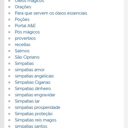
Óleos magicos
Orações
Para que servem os óleos essenciais
Poções
Portal A&E
Pós mágicos
proverbios
receitas
Salmos
São Cipriano
Simpatias
simpatias amor
simpatias angelicais
Simpatias Ciganas
Simpatias dinheiro
simpatias engravidar
Simpatias lar
simpatias prosperidade
Simpatias proteção
Simpatias reis magos
simpatias santos