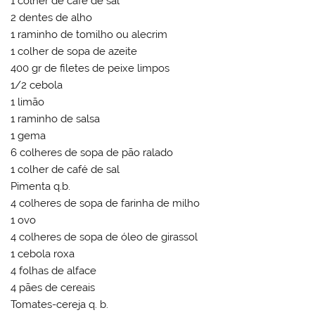
1 colher de café de sal
2 dentes de alho
1 raminho de tomilho ou alecrim
1 colher de sopa de azeite
400 gr de filetes de peixe limpos
1/2 cebola
1 limão
1 raminho de salsa
1 gema
6 colheres de sopa de pão ralado
1 colher de café de sal
Pimenta q.b.
4 colheres de sopa de farinha de milho
1 ovo
4 colheres de sopa de óleo de girassol
1 cebola roxa
4 folhas de alface
4 pães de cereais
Tomates-cereja q. b.