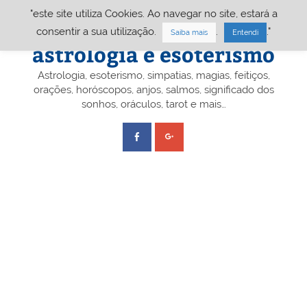
Skip
"este site utiliza Cookies. Ao navegar no site, estará a
to
content
Portal A&E – Portal
consentir a sua utilização.
.
."
Saiba mais
Entendi
astrologia e esoterismo
Astrologia, esoterismo, simpatias, magias, feitiços,
orações, horóscopos, anjos, salmos, significado dos
sonhos, oráculos, tarot e mais…