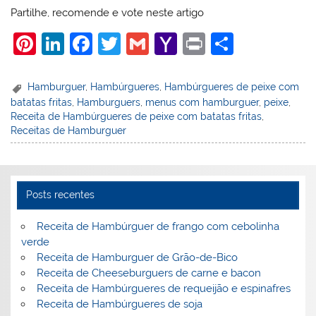
Partilhe, recomende e vote neste artigo
Pi
Li
F
T
G
Y
Pr
S
nt
n
a
w
m
a
in
h
er
k
c
itt
ai
h
t
ar
Hamburguer
,
Hambúrgueres
,
Hambúrgueres de peixe com
batatas fritas
,
Hamburguers
,
menus com hamburguer
,
peixe
,
e
e
e
er
l
o
e
Receita de Hambúrgueres de peixe com batatas fritas
,
st
dI
b
o
Receitas de Hamburguer
n
o
M
o
ai
k
l
Posts recentes
Receita de Hambúrguer de frango com cebolinha
verde
Receita de Hamburguer de Grão-de-Bico
Receita de Cheeseburguers de carne e bacon
Receita de Hambúrgueres de requeijão e espinafres
Receita de Hambúrgueres de soja