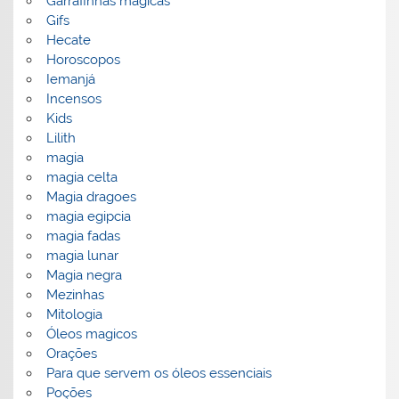
Garrafinhas mágicas
Gifs
Hecate
Horoscopos
Iemanjá
Incensos
Kids
Lilith
magia
magia celta
Magia dragoes
magia egipcia
magia fadas
magia lunar
Magia negra
Mezinhas
Mitologia
Óleos magicos
Orações
Para que servem os óleos essenciais
Poções