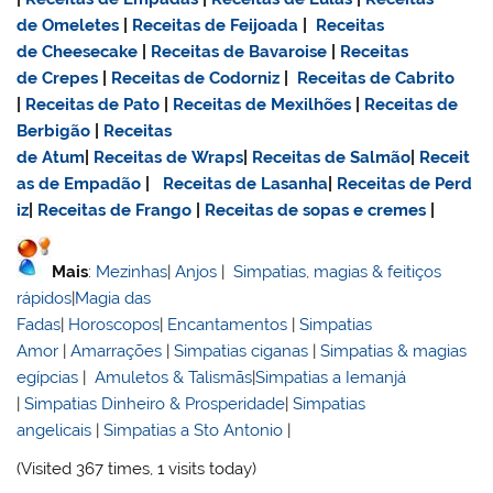
de Omeletes
|
Receitas de Feijoada
|
Receitas
de Cheesecake
|
Receitas de Bavaroise
|
Receitas
de Crepes
|
Receitas de Codorniz
|
Receitas de Cabrito
|
Receitas de Pato
|
Receitas de Mexilhões
|
Receitas de
Berbigão
|
Receitas
de Atum
|
Receitas de Wraps
|
Receitas de Salmão
|
Receit
as de Empadão
|
Receitas de Lasanha
|
Receitas de Perd
iz
|
Receitas de Frango
|
Receitas de sopas e cremes
|
Mais
:
Mezinhas
|
Anjos
|
Simpatias, magias & feitiços
rápidos
|
Magia das
Fadas
|
Horoscopos
|
Encantamentos
|
Simpatias
Amor
|
Amarrações
|
Simpatias ciganas
|
Simpatias & magias
egípcias
|
Amuletos & Talismãs
|
Simpatias a Iemanjá
|
Simpatias Dinheiro & Prosperidade
|
Simpatias
angelicais
|
Simpatias a Sto Antonio
|
(Visited 367 times, 1 visits today)