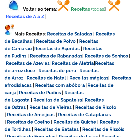
Voltar ao tema
:
Receitas
(todas)
|
Receitas de A a Z
|
Mais Receitas:
Receitas de Saladas
|
Receitas
de Bacalhau
|
Receitas de Polvo
|
Receitas
de Camarão
|
Receitas de Açordas
|
Receitas
de Pudins
|
Receitas de Rabanadas
|
Receitas de Sonhos
|
Receitas de Azevias
|
Receitas de Aletria
|
Receitas
de
arroz doce
|
Receitas de
peru
|
Receitas
de Arroz
|
Receitas de Natal
|
Receitas mágicas
|
Receitas
afrodisiacas
|
Receitas com abóbora
|
Receitas de
canja
|
Receitas de Pudins
|
Receitas
de Lagosta
|
Receitas de Sapateira
|
Receitas
de Ostras
|
Receitas de Vieiras
|
Receitas de Risoto
|
Receitas de Ameijoas
|
Receitas de Cataplanas
|
Receitas de Coelho
|
Receitas de Quiche
|
Receitas
de Tortilhas
|
Receitas de Batatas
|
Receitas de Rissóis
|
Receitas de Empadas
|
Receitas de Lulas
|
Receitas