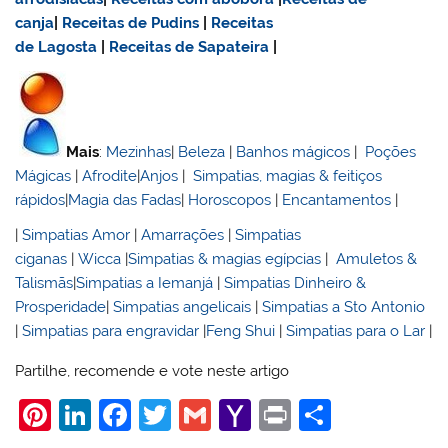
canja
|
Receitas de Pudins
|
Receitas
de Lagosta
|
Receitas de Sapateira
|
Mais
:
Mezinhas
|
Beleza
|
Banhos mágicos
|
Poções
Mágicas
|
Afrodite
|
Anjos
|
Simpatias, magias & feitiços
rápidos
|
Magia das Fadas
|
Horoscopos
|
Encantamentos
|
|
Simpatias Amor
|
Amarrações
|
Simpatias
ciganas
|
Wicca
|
Simpatias & magias egípcias
|
Amuletos &
Talismãs
|
Simpatias a Iemanjá
|
Simpatias Dinheiro &
Prosperidade
|
Simpatias angelicais
|
Simpatias a Sto Antonio
|
Simpatias para engravidar
|
Feng Shui
|
Simpatias para o Lar
|
Partilhe, recomende e vote neste artigo
Pi
Li
F
T
G
Y
Pr
S
nt
n
a
w
m
a
in
h