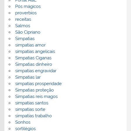
Portal A&E
Pós mágicos
proverbios
receitas
Salmos
São Cipriano
Simpatias
simpatias amor
simpatias angelicais
Simpatias Ciganas
Simpatias dinheiro
simpatias engravidar
Simpatias lar
simpatias prosperidade
Simpatias proteção
Simpatias reis magos
simpatias santos
simpatias sorte
simpatias trabalho
Sonhos
sortilégios