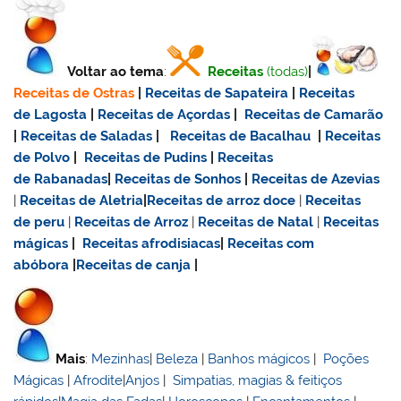
Voltar ao tema
:
Receitas
(todas)
|
Receitas de Ostras
|
Receitas de Sapateira
|
Receitas
de Lagosta
|
Receitas de Açordas
|
Receitas de Camarão
|
Receitas de Saladas
|
Receitas de Bacalhau
|
Receitas
de Polvo
|
Receitas de Pudins
|
Receitas
de Rabanadas
|
Receitas de Sonhos
|
Receitas de Azevias
|
Receitas de Aletria
|
Receitas de
arroz doce
|
Receitas
de
peru
|
Receitas de Arroz
|
Receitas de Natal
|
Receitas
mágicas
|
Receitas afrodisiacas
|
Receitas com
abóbora
|
Receitas de canja
|
Mais
:
Mezinhas
|
Beleza
|
Banhos mágicos
|
Poções
Mágicas
|
Afrodite
|
Anjos
|
Simpatias, magias & feitiços