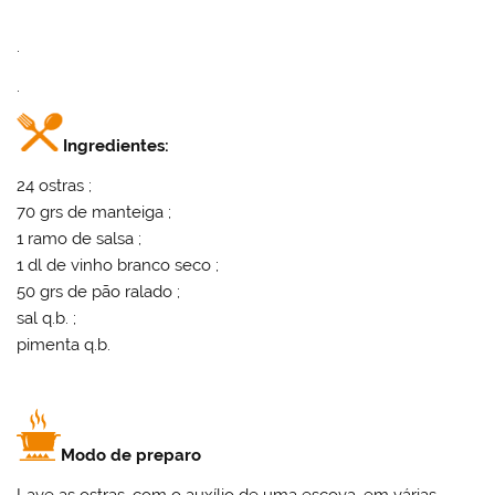
.
.
Ingredientes:
24 ostras ;
70 grs de manteiga ;
1 ramo de salsa ;
1 dl de vinho branco seco ;
50 grs de pão ralado ;
sal q.b. ;
pimenta q.b.
Modo de preparo
Lave as ostras, com o auxílio de uma escova, em várias