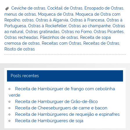
er
k
c
itt
ai
h
t
ar
Ceviche de ostras
,
Cocktail de Ostras
,
Ensopado de Ostras
,
menus de ostras
,
Moqueca de Ostra
,
Moqueca de Ostra com
e
e
e
er
l
o
e
Repolho
,
ostras
,
Ostras à Algarvia
,
Ostras à Francesa
,
Ostras à
st
dI
b
o
Portuguesa
,
Ostras à Rockefeller
,
Ostras ao champanhe
,
Ostras
ao natural
,
Ostras gratinadas
,
Ostras no Forno
,
Ostras Picantes
,
n
o
M
Ostras recheadas
,
Pãezinhos de ostras
,
Receita de sopa
o
ai
cremosa de ostras
,
Receitas com Ostras
,
Receitas de Ostras
,
Risoto de ostras
k
l
Posts recentes
Receita de Hambúrguer de frango com cebolinha
verde
Receita de Hamburguer de Grão-de-Bico
Receita de Cheeseburguers de carne e bacon
Receita de Hambúrgueres de requeijão e espinafres
Receita de Hambúrgueres de soja