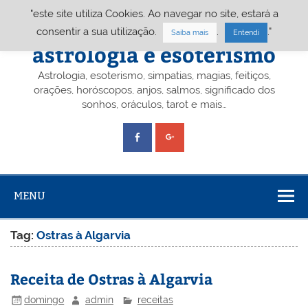
Skip
"este site utiliza Cookies. Ao navegar no site, estará a
to
content
Portal A&E – Portal
consentir a sua utilização.
.
."
Saiba mais
Entendi
astrologia e esoterismo
Astrologia, esoterismo, simpatias, magias, feitiços,
orações, horóscopos, anjos, salmos, significado dos
sonhos, oráculos, tarot e mais…
MENU
Tag:
Ostras à Algarvia
Receita de Ostras à Algarvia
domingo
admin
receitas