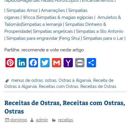
rápidos
|
Magia das Fadas
|
Horoscopos
|
Encantamentos
|
|
Simpatias Amor
|
Amarrações
|
Simpatias
ciganas
|
Wicca
|
Simpatias & magias egípcias
|
Amuletos &
Talismãs
|
Simpatias a Iemanjá
|
Simpatias Dinheiro &
Prosperidade
|
Simpatias angelicais
|
Simpatias a Sto Antonio
|
Simpatias para engravidar
|
Feng Shui
|
Simpatias para o Lar
|
Partilhe, recomende e vote neste artigo
Pi
Li
F
T
G
Y
Pr
S
nt
n
a
w
m
a
in
h
er
k
c
itt
ai
h
t
ar
menus de ostras
,
ostras
,
Ostras à Algarvia
,
Receita de
Ostras à Algarvia
,
Receitas com Ostras
,
Receitas de Ostras
e
e
e
er
l
o
e
st
dI
b
o
Receitas de Ostras, Receitas com Ostras,
n
o
M
Ostras
o
ai
domingo
admin
receitas
k
l