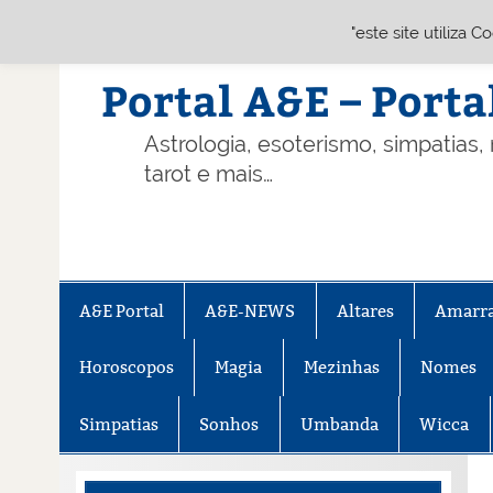
"este site utiliza 
Skip
to
content
Portal A&E – Porta
Astrologia, esoterismo, simpatias,
tarot e mais…
A&E Portal
A&E-NEWS
Altares
Amarr
Horoscopos
Magia
Mezinhas
Nomes
Simpatias
Sonhos
Umbanda
Wicca