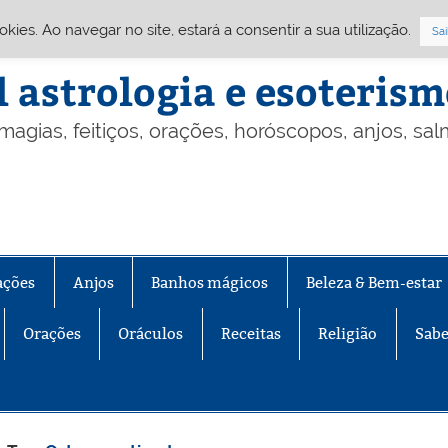
Cookies. Ao navegar no site, estará a consentir a sua utilização.
Sai
l astrologia e esoteris
 magias, feitiços, orações, horóscopos, anjos, sa
ações
Anjos
Banhos mágicos
Beleza & Bem-estar
Orações
Oráculos
Receitas
Religião
Sabe