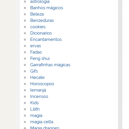
astrologia
Banhos mágicos
Beleza
Benzeduras
cookies
Dicionarios
Encantamentos
ervas
Fadas
Feng shui
Garrafinhas mágicas
Gifs
Hecate
Horoscopos
Iemanjá
Incensos
Kids
Lilith
magia
magia celta
Magia dragoes