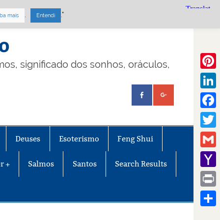
.
."
ba mais
Entendi
mo
lmos, significado dos sonhos, oráculos,
Pinte
Linke
Face
Twitt
Deuses
Esoterismo
Feng Shui
Gmail
r +
Salmos
Santos
Search Results
Yaho
Mail
Print
Share