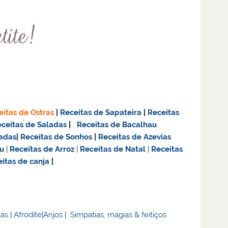
eitas de Ostras
|
Receitas de Sapateira
|
Receitas
ceitas de Saladas
|
Receitas de Bacalhau
adas
|
Receitas de Sonhos
|
Receitas de Azevias
u
|
Receitas de Arroz
|
Receitas de Natal
|
Receitas
itas de canja
|
cas
|
Afrodite
|
Anjos
|
Simpatias, magias & feitiços