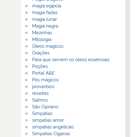
magia egipcia
magia fadas
magia lunar
Magia negra
Mezinhas
Mitologia
Óleos magicos
Orações
Para que servem os óleos essenciais
Poções
Portal A&E
Pós mágicos
proverbios
receitas
Salmos
São Cipriano
Simpatias
simpatias amor
simpatias angelicais
Simpatias Ciganas