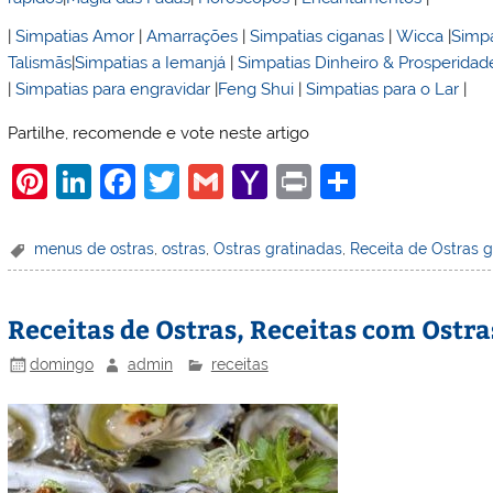
|
Simpatias Amor
|
Amarrações
|
Simpatias ciganas
|
Wicca
|
Simpa
Talismãs
|
Simpatias a Iemanjá
|
Simpatias Dinheiro & Prosperidad
|
Simpatias para engravidar
|
Feng Shui
|
Simpatias para o Lar
|
Partilhe, recomende e vote neste artigo
Pi
Li
F
T
G
Y
Pr
S
nt
n
a
w
m
a
in
h
er
k
c
itt
ai
h
t
ar
menus de ostras
,
ostras
,
Ostras gratinadas
,
Receita de Ostras g
e
e
e
er
l
o
e
st
dI
b
o
Receitas de Ostras, Receitas com Ostra
n
o
M
domingo
admin
receitas
o
ai
k
l