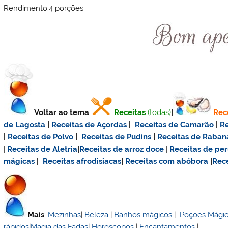
Rendimento:4 porções
Voltar ao tema
:
Receitas
(todas)
|
Rec
de Lagosta
|
Receitas de Açordas
|
Receitas de Camarão
|
Re
|
Receitas de Polvo
|
Receitas de Pudins
|
Receitas de Raban
|
Receitas de Aletria
|
Receitas de
arroz doce
|
Receitas de
per
mágicas
|
Receitas afrodisiacas
|
Receitas com abóbora
|
Rece
Mais
:
Mezinhas
|
Beleza
|
Banhos mágicos
|
Poções Mági
rápidos
|
Magia das Fadas
|
Horoscopos
|
Encantamentos
|