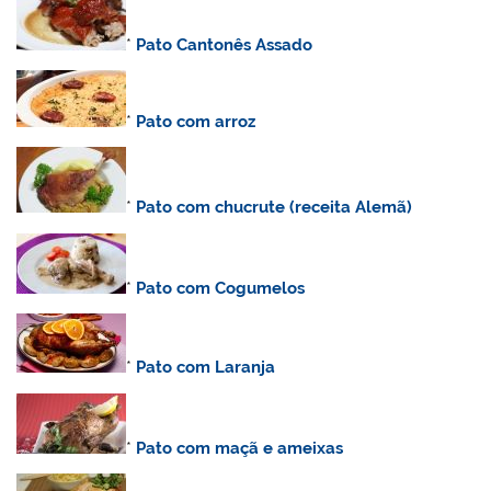
*
Pato Cantonês Assado
*
Pato com arroz
*
Pato com chucrute (receita Alemã)
*
Pato com Cogumelos
*
Pato com Laranja
*
Pato com maçã e ameixas