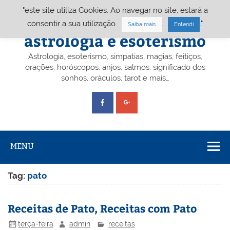
Skip
"este site utiliza Cookies. Ao navegar no site, estará a
to
content
Portal A&E – Portal
consentir a sua utilização.
.
."
Saiba mais
Entendi
astrologia e esoterismo
Astrologia, esoterismo, simpatias, magias, feitiços,
orações, horóscopos, anjos, salmos, significado dos
sonhos, oráculos, tarot e mais…
MENU
Tag:
pato
Receitas de Pato, Receitas com Pato
terça-feira
admin
receitas