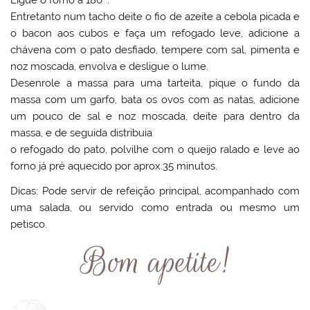
Ligue o forno a 180º.
Entretanto num tacho deite o fio de azeite a cebola picada e
o bacon aos cubos e faça um refogado leve, adicione a
chávena com o pato desfiado, tempere com sal, pimenta e
noz moscada, envolva e desligue o lume.
Desenrole a massa para uma tarteita, pique o fundo da
massa com um garfo, bata os ovos com as natas, adicione
um pouco de sal e noz moscada, deite para dentro da
massa, e de seguida distribuia
o refogado do pato, polvilhe com o queijo ralado e leve ao
forno já pré aquecido por aprox.35 minutos.
Dicas: Pode servir de refeição principal, acompanhado com
uma salada, ou servido como entrada ou mesmo um
petisco.