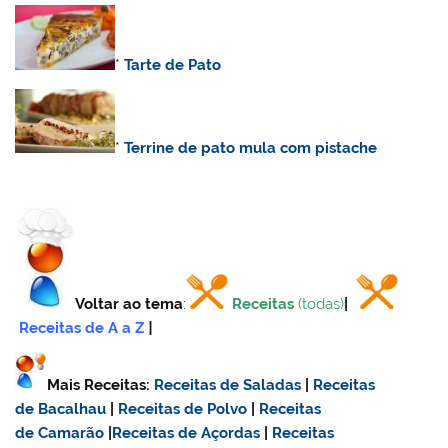
*
Tarte de Pato
*
Terrine de pato mula com pistache
Voltar ao tema
:
Receitas
(todas)
|
Receitas de A a Z
|
Mais Receitas:
Receitas de Saladas
|
Receitas
de Bacalhau
|
Receitas de Polvo
|
Receitas
de Camarão
|
Receitas de Açordas
|
Receitas