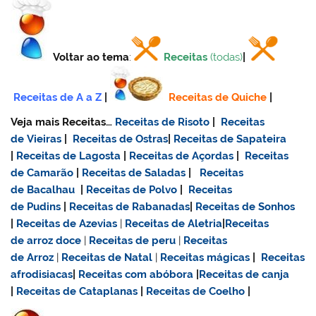
Voltar ao tema
:
Receitas
(todas)
|
Receitas de A a Z
|
Receitas de Quiche
|
Veja mais Receitas…
Receitas de Risoto
|
Receitas
de Vieiras
|
Receitas de Ostras
|
Receitas de Sapateira
|
Receitas de Lagosta
|
Receitas de Açordas
|
Receitas
de Camarão
|
Receitas de Saladas
|
Receitas
de Bacalhau
|
Receitas de Polvo
|
Receitas
de Pudins
|
Receitas de Rabanadas
|
Receitas de Sonhos
|
Receitas de Azevias
|
Receitas de Aletria
|
Receitas
de
arroz doce
|
Receitas de
peru
|
Receitas
de Arroz
|
Receitas de Natal
|
Receitas mágicas
|
Receitas
afrodisiacas
|
Receitas com abóbora
|
Receitas de canja
|
Receitas de Cataplanas
|
Receitas de Coelho
|