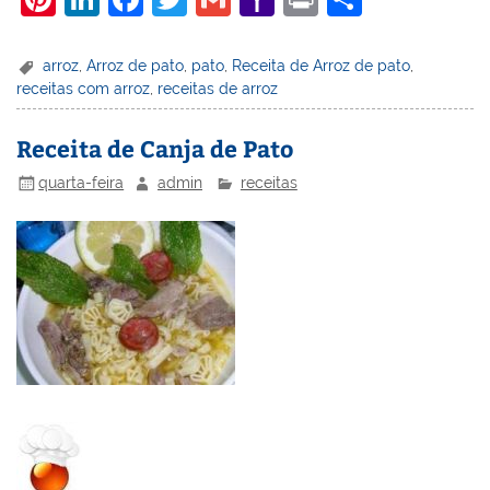
nt
n
a
w
m
a
in
h
er
k
c
itt
ai
h
t
ar
arroz
,
Arroz de pato
,
pato
,
Receita de Arroz de pato
,
receitas com arroz
,
receitas de arroz
e
e
e
er
l
o
e
st
dI
b
o
Receita de Canja de Pato
n
o
M
quarta-feira
admin
receitas
o
ai
k
l