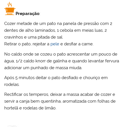
Preparação
:
Cozer metade de um pato na panela de pressão com 2
dentes de alho laminados, 1 cebola em meias luas, 2
cravinhos e uma pitada de sal.
Retirar o pato, rejeitar a
pele
e desfiar a carne.
No caldo onde se cozeu o pato acrescentar um pouco de
água, 1/2 caldo knorr de galinha e quando levantar fervura
adicionar um punhado de massa míuda.
Após 5 minutos deitar o pato desfiado e chouriço em
rodelas.
Rectificar os temperos, deixar a massa acabar de cozer e
servir a canja bem quentinha, aromatizada com folhas de
hortelã e rodelas de limão.