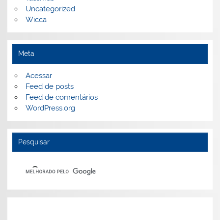
Uncategorized
Wicca
Meta
Acessar
Feed de posts
Feed de comentários
WordPress.org
Pesquisar