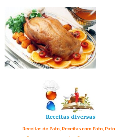
Receitas de Pato, Receitas com Pato, Pato