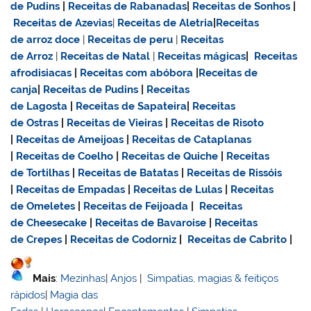
de Pudins
|
Receitas de Rabanadas
|
Receitas de Sonhos
|
Receitas de Azevias
|
Receitas de Aletria
|
Receitas
de
arroz doce
|
Receitas de
peru
|
Receitas
de Arroz
|
Receitas de Natal
|
Receitas mágicas
|
Receitas
afrodisiacas
|
Receitas com abóbora
|
Receitas de
canja
|
Receitas de Pudins
|
Receitas
de Lagosta
|
Receitas de Sapateira
|
Receitas
de Ostras
|
Receitas de Vieiras
|
Receitas de Risoto
|
Receitas de Ameijoas
|
Receitas de Cataplanas
|
Receitas de Coelho
|
Receitas de Quiche
|
Receitas
de Tortilhas
|
Receitas de Batatas
|
Receitas de Rissóis
|
Receitas de Empadas
|
Receitas de Lulas
|
Receitas
de Omeletes
|
Receitas de Feijoada
|
Receitas
de Cheesecake
|
Receitas de Bavaroise
|
Receitas
de Crepes
|
Receitas de Codorniz
|
Receitas de Cabrito
|
Mais
:
Mezinhas
|
Anjos
|
Simpatias, magias & feitiços
rápidos
|
Magia das