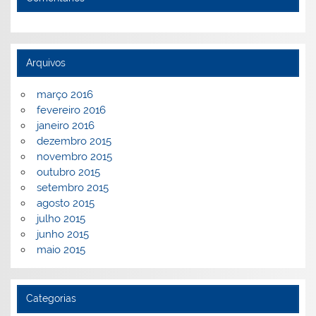
Arquivos
março 2016
fevereiro 2016
janeiro 2016
dezembro 2015
novembro 2015
outubro 2015
setembro 2015
agosto 2015
julho 2015
junho 2015
maio 2015
Categorias