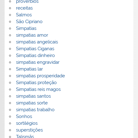
proverbios
receitas
Salmos
São Cipriano
Simpatias
simpatias amor
simpatias angelicais
Simpatias Ciganas
Simpatias dinheiro
simpatias engravidar
Simpatias lar
simpatias prosperidade
Simpatias proteção
Simpatias reis magos
simpatias santos
simpatias sorte
simpatias trabalho
Sonhos
sortilégios
superstições
Talismãs