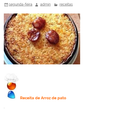
n
o
M
segunda-feira
admin
receitas
o
ai
k
l
Receita de
Arroz de pato
.