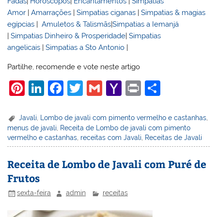
Fadas
|
Horoscopos
|
Encantamentos
|
Simpatias
Amor
|
Amarrações
|
Simpatias ciganas
|
Simpatias & magias
egípcias
|
Amuletos & Talismãs
|
Simpatias a Iemanjá
|
Simpatias Dinheiro & Prosperidade
|
Simpatias
angelicais
|
Simpatias a Sto Antonio
|
Partilhe, recomende e vote neste artigo
Pi
Li
F
T
G
Y
Pr
S
nt
n
a
w
m
a
in
h
er
k
c
itt
ai
h
t
ar
Javali
,
Lombo de javali com pimento vermelho e castanhas
,
menus de javali
,
Receita de Lombo de javali com pimento
e
e
e
er
l
o
e
vermelho e castanhas
,
receitas com Javali
,
Receitas de Javali
st
dI
b
o
n
o
M
Receita de Lombo de Javali com Puré de
Frutos
o
ai
k
l
sexta-feira
admin
receitas