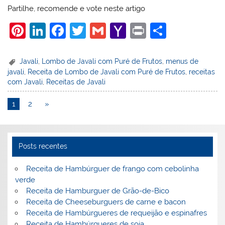
Partilhe, recomende e vote neste artigo
Pi
Li
F
T
G
Y
Pr
S
nt
n
a
w
m
a
in
h
er
k
c
itt
ai
h
t
ar
Javali
,
Lombo de Javali com Puré de Frutos
,
menus de
javali
,
Receita de Lombo de Javali com Puré de Frutos
,
receitas
e
e
e
er
l
o
e
com Javali
,
Receitas de Javali
st
dI
b
o
1
2
»
n
o
M
o
ai
k
l
Posts recentes
Receita de Hambúrguer de frango com cebolinha
verde
Receita de Hamburguer de Grão-de-Bico
Receita de Cheeseburguers de carne e bacon
Receita de Hambúrgueres de requeijão e espinafres
Receita de Hambúrgueres de soja