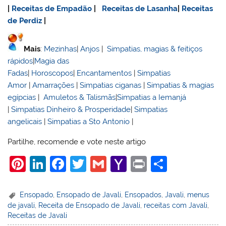
|
Receitas de Empadão
|
Receitas de Lasanha
|
Receitas
de Perdiz
|
Mais
:
Mezinhas
|
Anjos
|
Simpatias, magias & feitiços
rápidos
|
Magia das
Fadas
|
Horoscopos
|
Encantamentos
|
Simpatias
Amor
|
Amarrações
|
Simpatias ciganas
|
Simpatias & magias
egípcias
|
Amuletos & Talismãs
|
Simpatias a Iemanjá
|
Simpatias Dinheiro & Prosperidade
|
Simpatias
angelicais
|
Simpatias a Sto Antonio
|
Partilhe, recomende e vote neste artigo
Pi
Li
F
T
G
Y
Pr
S
nt
n
a
w
m
a
in
h
er
k
c
itt
ai
h
t
ar
Ensopado
,
Ensopado de Javali
,
Ensopados
,
Javali
,
menus
de javali
,
Receita de Ensopado de Javali
,
receitas com Javali
,
e
e
e
er
l
o
e
Receitas de Javali