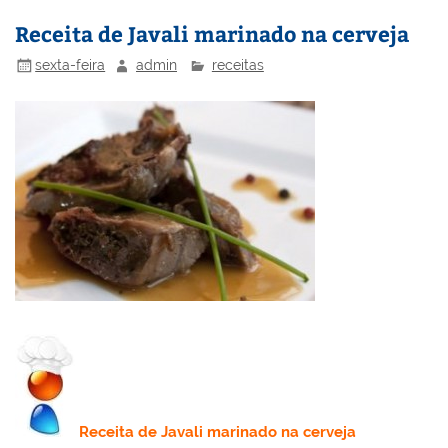
st
dI
b
o
n
o
M
Receita de Javali marinado na cerveja
o
ai
sexta-feira
admin
receitas
k
l
Receita
de Javali marinado na cerveja