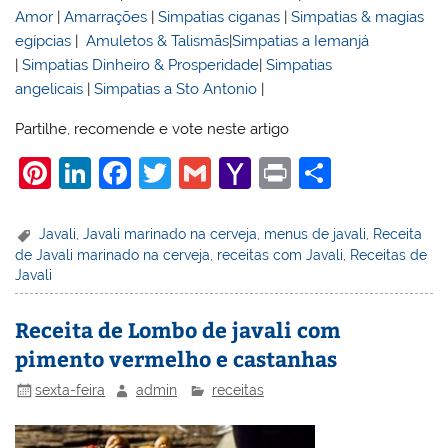
Amor
|
Amarrações
|
Simpatias ciganas
|
Simpatias & magias
egípcias
|
Amuletos & Talismãs
|
Simpatias a Iemanjá
|
Simpatias Dinheiro & Prosperidade
|
Simpatias
angelicais
|
Simpatias a Sto Antonio
|
Partilhe, recomende e vote neste artigo
Pi
Li
F
T
G
Y
Pr
S
nt
n
a
w
m
a
in
h
er
k
c
itt
ai
h
t
ar
Javali
,
Javali marinado na cerveja
,
menus de javali
,
Receita
de Javali marinado na cerveja
,
receitas com Javali
,
Receitas de
e
e
e
er
l
o
e
Javali
st
dI
b
o
n
o
M
Receita de Lombo de javali com
pimento vermelho e castanhas
o
ai
k
l
sexta-feira
admin
receitas