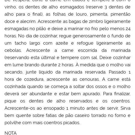
vinho, os dentes de alho esmagados (reserve 3 dentes de
alho para o final), as folhas de louro, pimenta, pimentão
doce e alecrim. Acrescente as bagas de zimbro ligeiramente
esmagadas no pilão e deixe a marinar no frio pelo menos 24
horas. No dia de cozinhar, regue generosamente o fundo de
um tacho largo com azeite e refogue ligeiramente as
cebolas. Acrescente a carne escorrida da marinada
(reservando esta última) e tempere com sal. Deixe cozinhar
em lume brando durante 2 horas. À medida que o molho vai
secando, junte líquido da marinada reservada. Passado 1
hora de cozedura, acrescente as cenouras. A carne está
cozinhada quando se começa a soltar dos ossos e o molho
deverá ser abundante e estar bem apurado. Para finalizar,
pique os dentes de alho reservados e os coentros.
Acrescente-os ao ensopado 1 minuto antes de servir. Sirva
bem quente sobre fatias de pão caseiro torrado no forno e
polvilhe com mais coentros picados.
NOTA