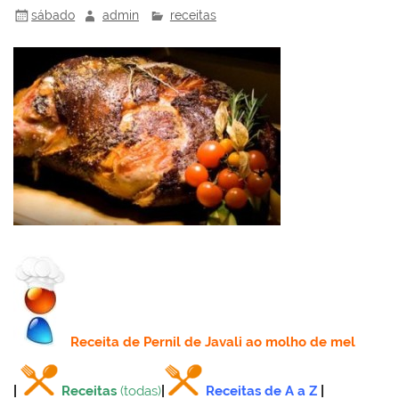
sábado
admin
receitas
Receita
de Pernil de Javali ao molho de mel
|
Receitas
(todas)
|
Receitas de A a Z
|