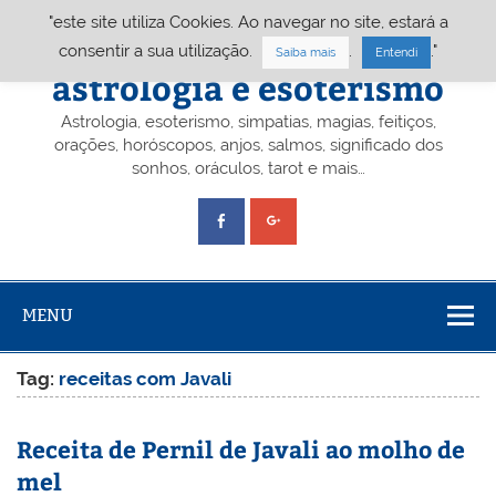
Skip
"este site utiliza Cookies. Ao navegar no site, estará a
to
content
Portal A&E – Portal
consentir a sua utilização.
.
."
Saiba mais
Entendi
astrologia e esoterismo
Astrologia, esoterismo, simpatias, magias, feitiços,
orações, horóscopos, anjos, salmos, significado dos
sonhos, oráculos, tarot e mais…
MENU
Tag:
receitas com Javali
Receita de Pernil de Javali ao molho de
mel