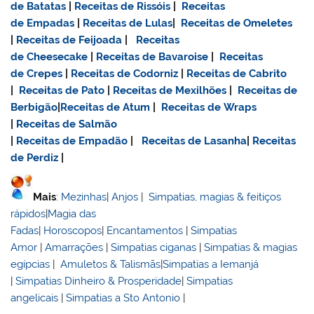
de Batatas
|
Receitas de Rissóis
|
Receitas
de Empadas
|
Receitas de Lulas
|
Receitas de Omeletes
|
Receitas de Feijoada
|
Receitas
de Cheesecake
|
Receitas de Bavaroise
|
Receitas
de Crepes
|
Receitas de Codorniz
|
Receitas de Cabrito
|
Receitas de Pato
|
Receitas de Mexilhões
|
Receitas de
Berbigão
|
Receitas de Atum
|
Receitas de Wraps
|
Receitas de Salmão
|
Receitas de Empadão
|
Receitas de Lasanha
|
Receitas
de Perdiz
|
Mais
:
Mezinhas
|
Anjos
|
Simpatias, magias & feitiços
rápidos
|
Magia das
Fadas
|
Horoscopos
|
Encantamentos
|
Simpatias
Amor
|
Amarrações
|
Simpatias ciganas
|
Simpatias & magias
egípcias
|
Amuletos & Talismãs
|
Simpatias a Iemanjá
|
Simpatias Dinheiro & Prosperidade
|
Simpatias
angelicais
|
Simpatias a Sto Antonio
|