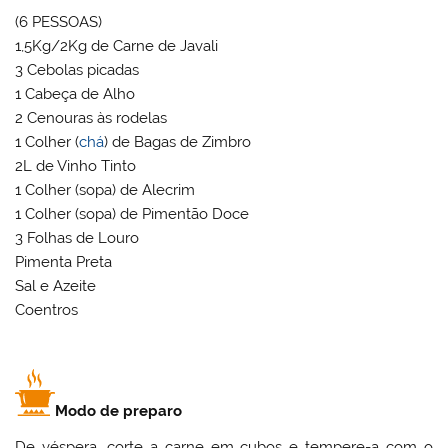
(6 PESSOAS)
1,5Kg/2Kg de Carne de Javali
3 Cebolas picadas
1 Cabeça de Alho
2 Cenouras às rodelas
1 Colher (
chá
) de Bagas de Zimbro
2L de Vinho Tinto
1 Colher (sopa) de Alecrim
1 Colher (sopa) de Pimentão Doce
3 Folhas de Louro
Pimenta Preta
Sal e Azeite
Coentros
Modo de preparo
De véspera, corte a carne em cubos e tempere-a com o