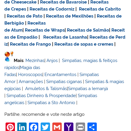
de Cheesecake
|
Receitas de Bavaroise
|
Receitas
de Crepes
|
Receitas de Codorniz
|
Receitas de Cabrito
|
Receitas de Pato
|
Receitas de Mexilhões
|
Receitas de
Berbigão
|
Receitas
de Atum
|
Receitas de Wraps
|
Receitas de Salmão
|
Receit
as de Empadão
|
Receitas de Lasanha
|
Receitas de Perd
iz
|
Receitas de Frango
|
Receitas de sopas e cremes
|
Mais
:
Mezinhas
|
Anjos
|
Simpatias, magias & feitiços
rápidos
|
Magia das
Fadas
|
Horoscopos
|
Encantamentos
|
Simpatias
Amor
|
Amarrações
|
Simpatias ciganas
|
Simpatias & magias
egípcias
|
Amuletos & Talismãs
|
Simpatias a Iemanjá
|
Simpatias Dinheiro & Prosperidade
|
Simpatias
angelicais
|
Simpatias a Sto Antonio
|
Partilhe, recomende e vote neste artigo
Pi
Li
F
T
G
Y
Pr
S