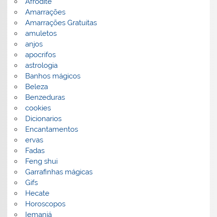
Afrodite
Amarrações
Amarrações Gratuitas
amuletos
anjos
apocrifos
astrologia
Banhos mágicos
Beleza
Benzeduras
cookies
Dicionarios
Encantamentos
ervas
Fadas
Feng shui
Garrafinhas mágicas
Gifs
Hecate
Horoscopos
Iemanjá