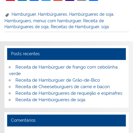
nt
n
a
w
m
a
in
h
er
k
c
itt
ai
h
t
ar
Hamburguer
,
Hambúrgueres
,
Hambúrgueres de soja
,
Hamburguers
,
menus com hamburguer
,
Receita de
e
e
e
er
l
o
e
Hambúrgueres de soja
,
Receitas de Hamburguer
,
soja
st
dI
b
o
n
o
M
o
ai
Posts recentes
k
l
Receita de Hambúrguer de frango com cebolinha
verde
Receita de Hamburguer de Grão-de-Bico
Receita de Cheeseburguers de carne e bacon
Receita de Hambúrgueres de requeijão e espinafres
Receita de Hambúrgueres de soja
Comentários