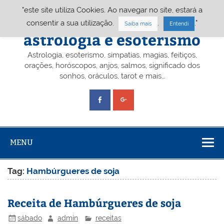
Skip
"este site utiliza Cookies. Ao navegar no site, estará a
to
content
Portal A&E – Portal
consentir a sua utilização.
.
."
Saiba mais
Entendi
astrologia e esoterismo
Astrologia, esoterismo, simpatias, magias, feitiços,
orações, horóscopos, anjos, salmos, significado dos
sonhos, oráculos, tarot e mais…
MENU
Tag:
Hambúrgueres de soja
Receita de Hambúrgueres de soja
sábado
admin
receitas