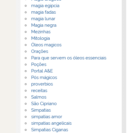
magia egipcia
magia fadas
magia lunar
Magia negra
Mezinhas
Mitologia
Óleos magicos
Orações
Para que servem os óleos essenciais
Poções
Portal A&E
Pós mágicos
proverbios
receitas
Salmos
São Cipriano
Simpatias
simpatias amor
simpatias angelicais
Simpatias Ciganas