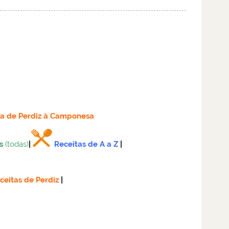
ta
de Perdiz à Camponesa
s
(todas)
|
Receitas de A a Z
|
ceitas de Perdiz
|