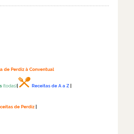
ta
de Perdiz à Conventual
s
(todas)
|
Receitas de A a Z
|
ceitas de Perdiz
|