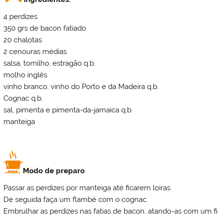
4 perdizes
350 grs de bacon fatiado
20 chalotas
2 cenouras médias
salsa, tomilho, estragão q.b.
molho inglês
vinho branco, vinho do Porto e da Madeira q.b.
Cognac q.b.
sal, pimenta e pimenta-da-jamaica q.b.
manteiga
Modo de preparo
Passar as perdizes por manteiga até ficarem loiras.
De seguida faça um flambé com o cognac.
Embrulhar as perdizes nas fatias de bacon, atando-as com um fi