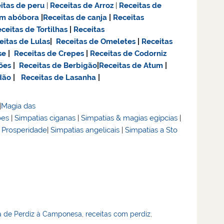
itas de
peru
|
Receitas de Arroz
|
Receitas de
om abóbora
|
Receitas de canja
|
Receitas
ceitas de Tortilhas
|
Receitas
eitas de Lulas
|
Receitas de Omeletes
|
Receitas
se
|
Receitas de Crepes
|
Receitas de Codorniz
ões
|
Receitas de Berbigão
|
Receitas de Atum
|
dão
|
Receitas de Lasanha
|
|
Magia das
ões
|
Simpatias ciganas
|
Simpatias & magias egípcias
|
& Prosperidade
|
Simpatias angelicais
|
Simpatias a Sto
a de Perdiz à Camponesa
,
receitas com perdiz
,