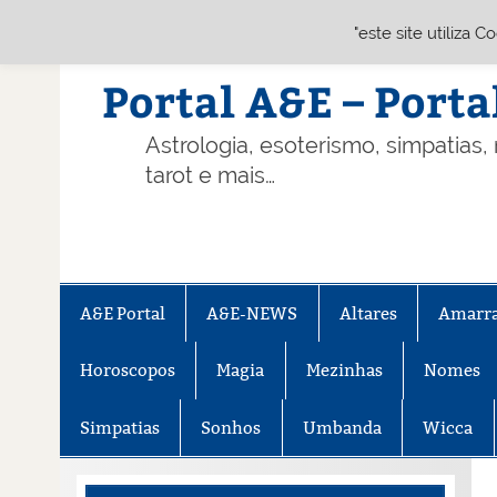
"este site utiliza 
Skip
to
content
Portal A&E – Porta
Astrologia, esoterismo, simpatias,
tarot e mais…
A&E Portal
A&E-NEWS
Altares
Amarr
Horoscopos
Magia
Mezinhas
Nomes
Simpatias
Sonhos
Umbanda
Wicca