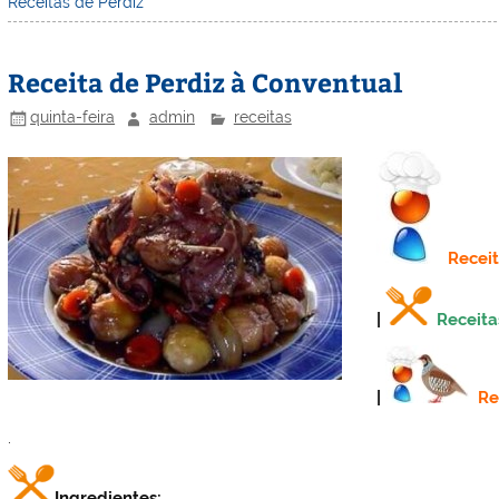
Receitas de Perdiz
e
e
e
er
l
o
e
st
dI
b
o
Receita de Perdiz à Conventual
n
o
M
o
ai
quinta-feira
admin
receitas
k
l
Recei
|
Receita
|
Re
.
Ingredientes: