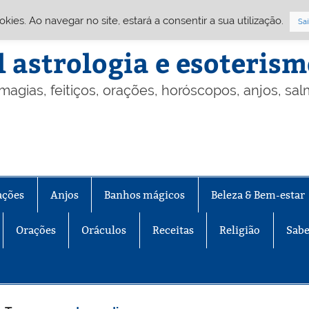
Cookies. Ao navegar no site, estará a consentir a sua utilização.
Sai
l astrologia e esoteris
 magias, feitiços, orações, horóscopos, anjos, sa
ações
Anjos
Banhos mágicos
Beleza & Bem-estar
Orações
Oráculos
Receitas
Religião
Sabe