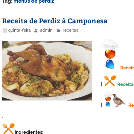
Tag:
menus de perdiz
Receita de Perdiz à Camponesa
quinta-feira
admin
receitas
Recei
|
Receita
|
Re
.
Ingredientes: