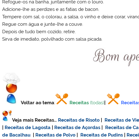
Refogue-os na banha, juntamente com o louro.
Adicione-lhe as perdizes e as fatias de bacon.
Tempere com sal, o colorau, a salsa, o vinho e deixe corar, vir
Regue com água e junte-lhe a couve.
Depois de tudo bem cozido, retire.
Sirva de imediato, polvilhado com salsa picada.
Voltar ao tema
:
Receitas
(todas)
|
Receita
Veja mais Receitas…
Receitas de Risoto
|
Receitas de Vie
|
Receitas de Lagosta
|
Receitas de Açordas
|
Receitas de C
de Bacalhau
|
Receitas de Polvo
|
Receitas de Pudins
|
Rece