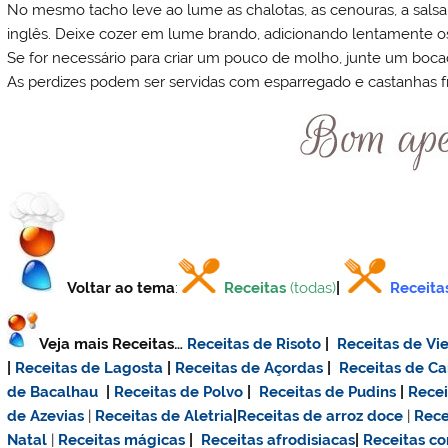
No mesmo tacho leve ao lume as chalotas, as cenouras, a salsa
inglês. Deixe cozer em lume brando, adicionando lentamente os
Se for necessário para criar um pouco de molho, junte um bocad
As perdizes podem ser servidas com esparregado e castanhas fr
Voltar ao tema
:
Receitas
(todas)
|
Receita
Veja mais Receitas…
Receitas de Risoto
|
Receitas de Vie
|
Receitas de Lagosta
|
Receitas de Açordas
|
Receitas de C
de Bacalhau
|
Receitas de Polvo
|
Receitas de Pudins
|
Rece
de Azevias
|
Receitas de Aletria
|
Receitas de
arroz doce
|
Rece
Natal
|
Receitas mágicas
|
Receitas afrodisiacas
|
Receitas c