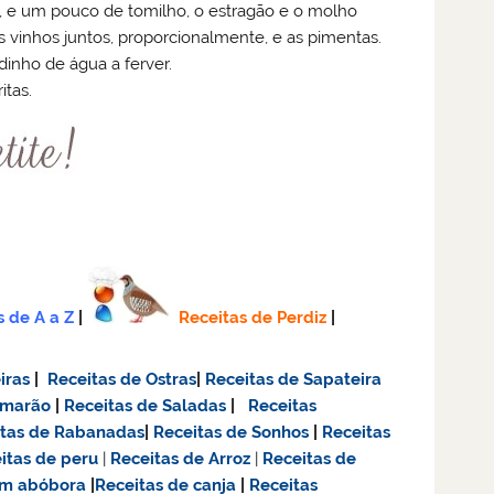
, e um pouco de tomilho, o estragão e o molho
 vinhos juntos, proporcionalmente, e as pimentas.
inho de água a ferver.
itas.
s de A a Z
|
Receitas de Perdiz
|
iras
|
Receitas de Ostras
|
Receitas de Sapateira
amarão
|
Receitas de Saladas
|
Receitas
itas de Rabanadas
|
Receitas de Sonhos
|
Receitas
itas de
peru
|
Receitas de Arroz
|
Receitas de
om abóbora
|
Receitas de canja
|
Receitas