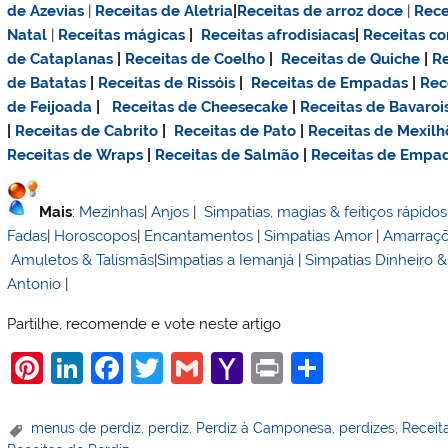
de Azevias
|
Receitas de Aletria
|
Receitas de
arroz doce
|
Rece
Natal
|
Receitas mágicas
|
Receitas afrodisiacas
|
Receitas c
de Cataplanas
|
Receitas de Coelho
|
Receitas de Quiche
|
Re
de Batatas
|
Receitas de Rissóis
|
Receitas de Empadas
|
Rec
de Feijoada
|
Receitas de Cheesecake
|
Receitas de Bavaroi
|
Receitas de Cabrito
|
Receitas de Pato
|
Receitas de Mexilh
Receitas de Wraps
|
Receitas de Salmão
|
Receitas de Empa
Mais
:
Mezinhas
|
Anjos
|
Simpatias, magias & feitiços rápidos
Fadas
|
Horoscopos
|
Encantamentos
|
Simpatias Amor
|
Amarraç
Amuletos & Talismãs
|
Simpatias a Iemanjá
|
Simpatias Dinheiro 
Antonio
|
Partilhe, recomende e vote neste artigo
Pi
Li
F
T
G
Y
Pr
S
nt
n
a
w
m
a
in
h
er
k
c
itt
ai
h
t
ar
menus de perdiz
,
perdiz
,
Perdiz à Camponesa
,
perdizes
,
Receit