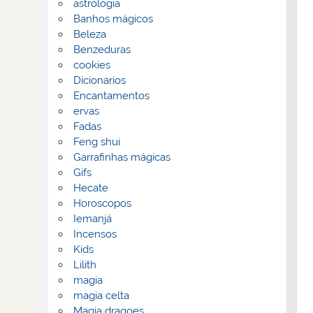
astrologia
Banhos mágicos
Beleza
Benzeduras
cookies
Dicionarios
Encantamentos
ervas
Fadas
Feng shui
Garrafinhas mágicas
Gifs
Hecate
Horoscopos
Iemanjá
Incensos
Kids
Lilith
magia
magia celta
Magia dragoes