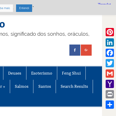
.
."
ba mais
Entendi
mo
lmos, significado dos sonhos, oráculos,
Pinte
Linke
Face
Twitt
Deuses
Esoterismo
Feng Shui
Gmail
r +
Salmos
Santos
Search Results
Yaho
Mail
Print
Share