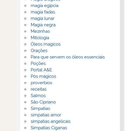
magia egipcia
magia fadas
magia lunar
Magia negra
Mezinhas
Mitologia
Óleos magicos
Orações
Para que servem os óleos essenciais
Poções
Portal A&E
Pós mágicos
proverbios
receitas
Salmos
São Cipriano
Simpatias
simpatias amor
simpatias angelicais
Simpatias Ciganas