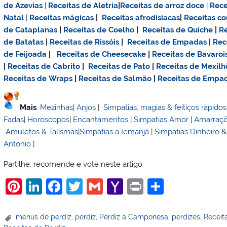
de Azevias
|
Receitas de Aletria
|
Receitas de
arroz doce
|
Rece
Natal
|
Receitas mágicas
|
Receitas afrodisiacas
|
Receitas c
de Cataplanas
|
Receitas de Coelho
|
Receitas de Quiche
|
Re
de Batatas
|
Receitas de Rissóis
|
Receitas de Empadas
|
Rec
de Feijoada
|
Receitas de Cheesecake
|
Receitas de Bavaroi
|
Receitas de Cabrito
|
Receitas de Pato
|
Receitas de Mexilh
Receitas de Wraps
|
Receitas de Salmão
|
Receitas de Empa
Mais
:
Mezinhas
|
Anjos
|
Simpatias, magias & feitiços rápidos
Fadas
|
Horoscopos
|
Encantamentos
|
Simpatias Amor
|
Amarraç
Amuletos & Talismãs
|
Simpatias a Iemanjá
|
Simpatias Dinheiro 
Antonio
|
Partilhe, recomende e vote neste artigo
Pi
Li
F
T
G
Y
Pr
S
nt
n
a
w
m
a
in
h
er
k
c
itt
ai
h
t
ar
menus de perdiz
,
perdiz
,
Perdiz à Camponesa
,
perdizes
,
Receit