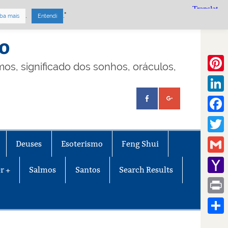
.
."
ba mais
Entendi
mo
lmos, significado dos sonhos, oráculos,
Pinte
Linke
Face
Twitt
Deuses
Esoterismo
Feng Shui
Gmail
r +
Salmos
Santos
Search Results
Yaho
Mail
Print
Share