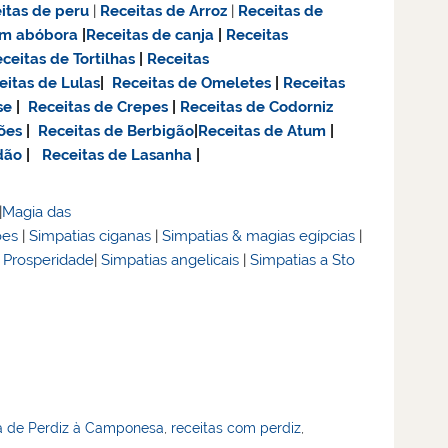
itas de
peru
|
Receitas de Arroz
|
Receitas de
om abóbora
|
Receitas de canja
|
Receitas
ceitas de Tortilhas
|
Receitas
eitas de Lulas
|
Receitas de Omeletes
|
Receitas
se
|
Receitas de Crepes
|
Receitas de Codorniz
ões
|
Receitas de Berbigão
|
Receitas de Atum
|
dão
|
Receitas de Lasanha
|
|
Magia das
ões
|
Simpatias ciganas
|
Simpatias & magias egípcias
|
& Prosperidade
|
Simpatias angelicais
|
Simpatias a Sto
a de Perdiz à Camponesa
,
receitas com perdiz
,