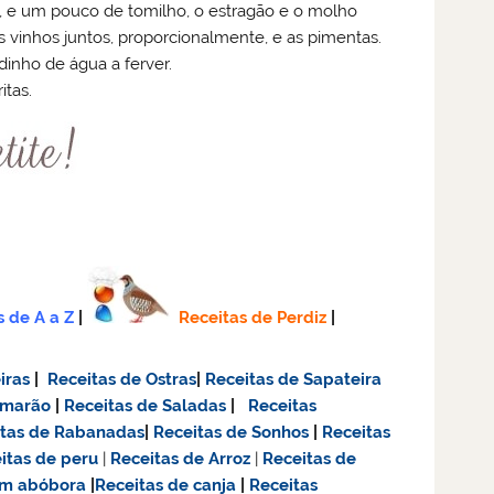
, e um pouco de tomilho, o estragão e o molho
 vinhos juntos, proporcionalmente, e as pimentas.
inho de água a ferver.
itas.
s de A a Z
|
Receitas de Perdiz
|
iras
|
Receitas de Ostras
|
Receitas de Sapateira
amarão
|
Receitas de Saladas
|
Receitas
itas de Rabanadas
|
Receitas de Sonhos
|
Receitas
itas de
peru
|
Receitas de Arroz
|
Receitas de
om abóbora
|
Receitas de canja
|
Receitas