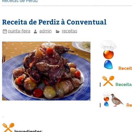
Receitas de Perdiz
e
e
e
er
l
o
e
st
dI
b
o
Receita de Perdiz à Conventual
n
o
M
o
ai
quinta-feira
admin
receitas
k
l
Recei
|
Receita
|
Re
.
Ingredientes: