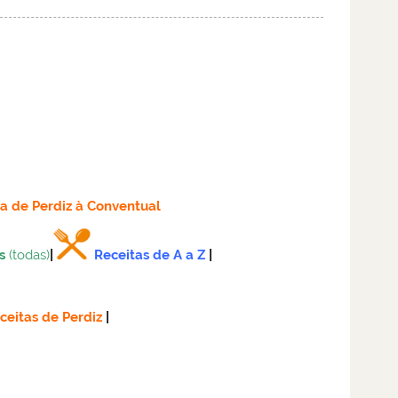
ta
de Perdiz à Conventual
s
(todas)
|
Receitas de A a Z
|
ceitas de Perdiz
|