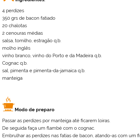
4 perdizes
350 grs de bacon fatiado
20 chalotas
2 cenouras médias
salsa, tomilho, estragão q.b.
molho inglês
vinho branco, vinho do Porto e da Madeira q.b.
Cognac q.b.
sal, pimenta e pimenta-da-jamaica q.b.
manteiga
Modo de preparo
Passar as perdizes por manteiga até ficarem loiras.
De seguida faça um flambé com o cognac.
Embrulhar as perdizes nas fatias de bacon, atando-as com um fi