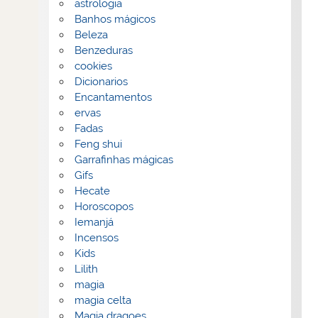
astrologia
Banhos mágicos
Beleza
Benzeduras
cookies
Dicionarios
Encantamentos
ervas
Fadas
Feng shui
Garrafinhas mágicas
Gifs
Hecate
Horoscopos
Iemanjá
Incensos
Kids
Lilith
magia
magia celta
Magia dragoes