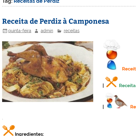
Tag:
Receitas de Perdiz
Receita de Perdiz à Camponesa
quinta-feira
admin
receitas
Recei
|
Receita
|
Re
.
Ingredientes: