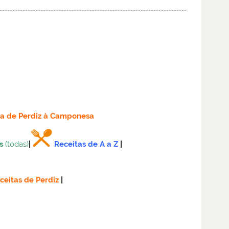
ta
de Perdiz à Camponesa
s
(todas)
|
Receitas de A a Z
|
ceitas de Perdiz
|