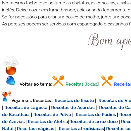
No mesmo tacho leve ao lume as chalotas, as cenouras, a salsa
inglês. Deixe cozer em lume brando, adicionando lentamente os
Se for necessário para criar um pouco de molho, junte um bocad
As perdizes podem ser servidas com esparregado e castanhas fr
Voltar ao tema
:
Receitas
(todas)
|
Receita
Veja mais Receitas…
Receitas de Risoto
|
Receitas de Vie
|
Receitas de Lagosta
|
Receitas de Açordas
|
Receitas de C
de Bacalhau
|
Receitas de Polvo
|
Receitas de Pudins
|
Rece
de Azevias
|
Receitas de Aletria
|
Receitas de
arroz doce
|
Rece
Natal
|
Receitas mágicas
|
Receitas afrodisiacas
|
Receitas c