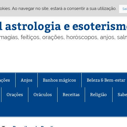
Cookies. Ao navegar no site, estará a consentir a sua utilização.
Sai
l astrologia e esoteris
 magias, feitiços, orações, horóscopos, anjos, sa
ações
Anjos
Banhos mágicos
Beleza & Bem-estar
Orações
Oráculos
Receitas
Religião
Sabe