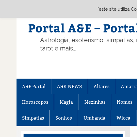
"este site utiliza 
Skip
to
content
Portal A&E – Porta
Astrologia, esoterismo, simpatias,
tarot e mais…
A&E Portal
A&E-NEWS
Altares
Amarr
Horoscopos
Magia
Mezinhas
Nomes
Simpatias
Sonhos
Umbanda
Wicca