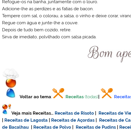
Refogue-os na banha, juntamente com o louro.
Adicione-lhe as perdizes e as fatias de bacon.
Tempere com sal, o colorau, a salsa, o vinho e deixe corar, vir
Regue com água e junte-lhe a couve.
Depois de tudo bem cozido, retire.
Sirva de imediato, polvilhado com salsa picada.
Voltar ao tema
:
Receitas
(todas)
|
Receita
Veja mais Receitas…
Receitas de Risoto
|
Receitas de Vie
|
Receitas de Lagosta
|
Receitas de Açordas
|
Receitas de C
de Bacalhau
|
Receitas de Polvo
|
Receitas de Pudins
|
Rece