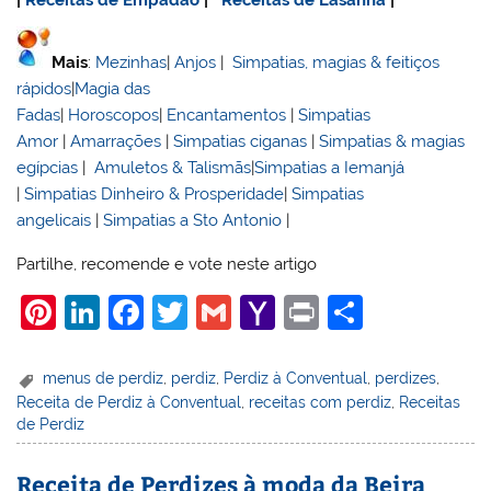
|
Receitas de Empadão
|
Receitas de Lasanha
|
Mais
:
Mezinhas
|
Anjos
|
Simpatias, magias & feitiços
rápidos
|
Magia das
Fadas
|
Horoscopos
|
Encantamentos
|
Simpatias
Amor
|
Amarrações
|
Simpatias ciganas
|
Simpatias & magias
egípcias
|
Amuletos & Talismãs
|
Simpatias a Iemanjá
|
Simpatias Dinheiro & Prosperidade
|
Simpatias
angelicais
|
Simpatias a Sto Antonio
|
Partilhe, recomende e vote neste artigo
Pi
Li
F
T
G
Y
Pr
S
nt
n
a
w
m
a
in
h
er
k
c
itt
ai
h
t
ar
menus de perdiz
,
perdiz
,
Perdiz à Conventual
,
perdizes
,
Receita de Perdiz à Conventual
,
receitas com perdiz
,
Receitas
e
e
e
er
l
o
e
de Perdiz
st
dI
b
o
n
o
M
Receita de Perdizes à moda da Beira