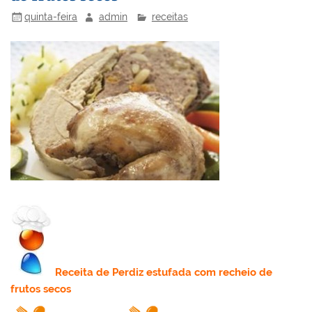
k
l
quinta-feira
admin
receitas
Receita
de Perdiz estufada com recheio de
frutos secos