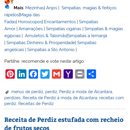
Mais
:
Mezinhas
|
Anjos
|
Simpatias, magias & feitiços
rápidos
|
Magia das
Fadas
|
Horoscopos
|
Encantamentos
|
Simpatias
Amor
|
Amarrações
|
Simpatias ciganas
|
Simpatias & magias
egípcias
|
Amuletos & Talismãs
|
Simpatias a Iemanjá
|
Simpatias Dinheiro & Prosperidade
|
Simpatias
angelicais
|
Simpatias a Sto Antonio
|
Partilhe, recomende e vote neste artigo
Pi
Li
F
T
G
Y
Pr
S
nt
n
a
w
m
a
in
h
er
k
c
itt
ai
h
t
ar
menus de perdiz
,
perdiz
,
Perdiz à moda de Alcantara
,
perdizes
,
Receita de Perdiz à moda de Alcantara
,
receitas com
e
e
e
er
l
o
e
perdiz
,
Receitas de Perdiz
st
dI
b
o
n
o
M
Receita de Perdiz estufada com recheio
de frutos secos
o
ai