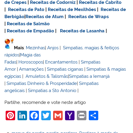
de Crepes
|
Receitas de Codorniz
|
Receitas de Cabrito
|
Receitas de Pato
|
Receitas de Mexilhões
|
Receitas de
Berbigão
|
Receitas de Atum
|
Receitas de Wraps
|
Receitas de Salmão
|
Receitas de Empadão
|
Receitas de Lasanha
|
Mais
:
Mezinhas
|
Anjos
|
Simpatias, magias & feitiços
rápidos
|
Magia das
Fadas
|
Horoscopos
|
Encantamentos
|
Simpatias
Amor
|
Amarrações
|
Simpatias ciganas
|
Simpatias & magias
egípcias
|
Amuletos & Talismãs
|
Simpatias a Iemanjá
|
Simpatias Dinheiro & Prosperidade
|
Simpatias
angelicais
|
Simpatias a Sto Antonio
|
Partilhe, recomende e vote neste artigo
Pi
Li
F
T
G
Y
Pr
S
nt
n
a
w
m
a
in
h