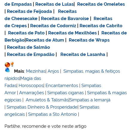
de Empadas
|
Receitas de Lulas
|
Receitas de Omeletes
|
Receitas de Feijoada
|
Receitas
de Cheesecake
|
Receitas de Bavaroise
|
Receitas
de Crepes
|
Receitas de Codorniz
|
Receitas de Cabrito
|
Receitas de Pato
|
Receitas de Mexilhões
|
Receitas de
Berbigão
|
Receitas de Atum
|
Receitas de Wraps
|
Receitas de Salmão
|
Receitas de Empadão
|
Receitas de Lasanha
|
Mais
:
Mezinhas
|
Anjos
|
Simpatias, magias & feitiços
rápidos
|
Magia das
Fadas
|
Horoscopos
|
Encantamentos
|
Simpatias
Amor
|
Amarrações
|
Simpatias ciganas
|
Simpatias & magias
egípcias
|
Amuletos & Talismãs
|
Simpatias a Iemanjá
|
Simpatias Dinheiro & Prosperidade
|
Simpatias
angelicais
|
Simpatias a Sto Antonio
|
Partilhe, recomende e vote neste artigo