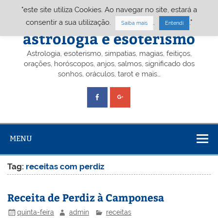
Skip
"este site utiliza Cookies. Ao navegar no site, estará a
to
content
Portal A&E – Portal
consentir a sua utilização.
.
."
Saiba mais
Entendi
astrologia e esoterismo
Astrologia, esoterismo, simpatias, magias, feitiços,
orações, horóscopos, anjos, salmos, significado dos
sonhos, oráculos, tarot e mais…
MENU
Tag:
receitas com perdiz
Receita de Perdiz à Camponesa
quinta-feira
admin
receitas