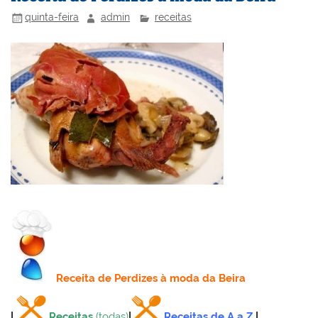
o
ai
quinta-feira
admin
receitas
k
l
Receita
de Perdizes à moda da Beira
|
Receitas
(todas)
|
Receitas de A a Z
|