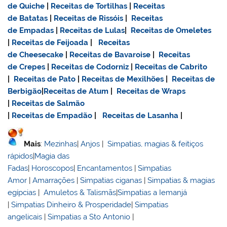
de Quiche
|
Receitas de Tortilhas
|
Receitas
de Batatas
|
Receitas de Rissóis
|
Receitas
de Empadas
|
Receitas de Lulas
|
Receitas de Omeletes
|
Receitas de Feijoada
|
Receitas
de Cheesecake
|
Receitas de Bavaroise
|
Receitas
de Crepes
|
Receitas de Codorniz
|
Receitas de Cabrito
|
Receitas de Pato
|
Receitas de Mexilhões
|
Receitas de
Berbigão
|
Receitas de Atum
|
Receitas de Wraps
|
Receitas de Salmão
|
Receitas de Empadão
|
Receitas de Lasanha
|
Mais
:
Mezinhas
|
Anjos
|
Simpatias, magias & feitiços
rápidos
|
Magia das
Fadas
|
Horoscopos
|
Encantamentos
|
Simpatias
Amor
|
Amarrações
|
Simpatias ciganas
|
Simpatias & magias
egípcias
|
Amuletos & Talismãs
|
Simpatias a Iemanjá
|
Simpatias Dinheiro & Prosperidade
|
Simpatias
angelicais
|
Simpatias a Sto Antonio
|