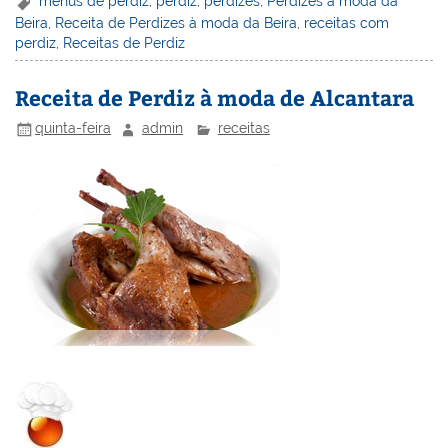
er
k
c
itt
ai
h
t
ar
menus de perdiz
,
perdiz
,
perdizes
,
Perdizes à moda da
Beira
,
Receita de Perdizes à moda da Beira
,
receitas com
e
e
e
er
l
o
e
perdiz
,
Receitas de Perdiz
st
dI
b
o
n
o
M
Receita de Perdiz à moda de Alcantara
o
ai
quinta-feira
admin
receitas
k
l