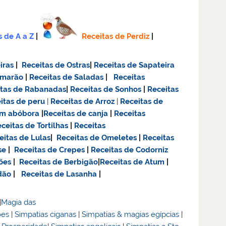
s de A a Z
|
Receitas de Perdiz
|
iras
|
Receitas de Ostras
|
Receitas de Sapateira
amarão
|
Receitas de Saladas
|
Receitas
itas de Rabanadas
|
Receitas de Sonhos
|
Receitas
itas de
peru
|
Receitas de Arroz
|
Receitas de
om abóbora
|
Receitas de canja
|
Receitas
ceitas de Tortilhas
|
Receitas
eitas de Lulas
|
Receitas de Omeletes
|
Receitas
se
|
Receitas de Crepes
|
Receitas de Codorniz
ões
|
Receitas de Berbigão
|
Receitas de Atum
|
dão
|
Receitas de Lasanha
|
|
Magia das
ões
|
Simpatias ciganas
|
Simpatias & magias egípcias
|