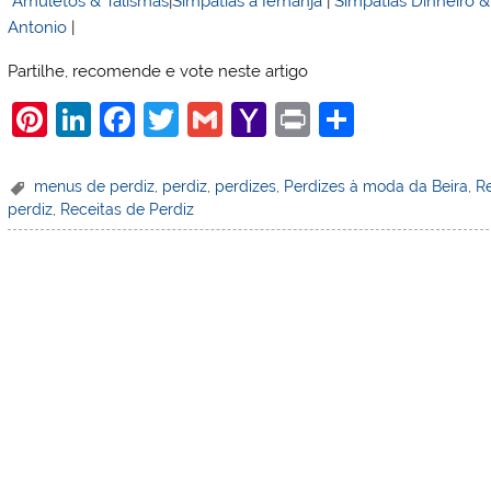
Amuletos & Talismãs
|
Simpatias a Iemanjá
|
Simpatias Dinheiro 
Antonio
|
Partilhe, recomende e vote neste artigo
Pi
Li
F
T
G
Y
Pr
S
nt
n
a
w
m
a
in
h
er
k
c
itt
ai
h
t
ar
menus de perdiz
,
perdiz
,
perdizes
,
Perdizes à moda da Beira
,
Re
perdiz
,
Receitas de Perdiz
e
e
e
er
l
o
e
st
dI
b
o
n
o
M
o
ai
k
l