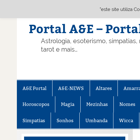
"este site utiliza 
Skip
to
content
Portal A&E – Porta
Astrologia, esoterismo, simpatias,
tarot e mais…
A&E Portal
A&E-NEWS
Altares
Amarr
Horoscopos
Magia
Mezinhas
Nomes
Simpatias
Sonhos
Umbanda
Wicca