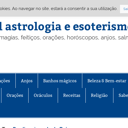
Cookies. Ao navegar no site, estará a consentir a sua utilização.
Sai
l astrologia e esoteris
 magias, feitiços, orações, horóscopos, anjos, sa
ações
Anjos
Banhos mágicos
Beleza & Bem-estar
Orações
Oráculos
Receitas
Religião
Sabe