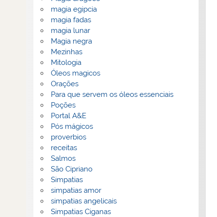
magia egipcia
magia fadas
magia lunar
Magia negra
Mezinhas
Mitologia
Óleos magicos
Orações
Para que servem os óleos essenciais
Poções
Portal A&E
Pós mágicos
proverbios
receitas
Salmos
São Cipriano
Simpatias
simpatias amor
simpatias angelicais
Simpatias Ciganas