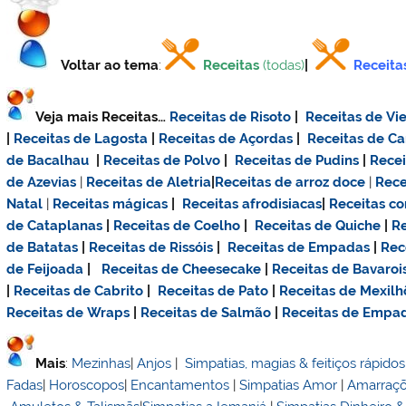
Voltar ao tema
:
Receitas
(todas)
|
Receita
Veja mais Receitas…
Receitas de Risoto
|
Receitas de Vie
|
Receitas de Lagosta
|
Receitas de Açordas
|
Receitas de C
de Bacalhau
|
Receitas de Polvo
|
Receitas de Pudins
|
Rece
de Azevias
|
Receitas de Aletria
|
Receitas de
arroz doce
|
Rece
Natal
|
Receitas mágicas
|
Receitas afrodisiacas
|
Receitas c
de Cataplanas
|
Receitas de Coelho
|
Receitas de Quiche
|
Re
de Batatas
|
Receitas de Rissóis
|
Receitas de Empadas
|
Rec
de Feijoada
|
Receitas de Cheesecake
|
Receitas de Bavaroi
|
Receitas de Cabrito
|
Receitas de Pato
|
Receitas de Mexilh
Receitas de Wraps
|
Receitas de Salmão
|
Receitas de Empa
Mais
:
Mezinhas
|
Anjos
|
Simpatias, magias & feitiços rápidos
Fadas
|
Horoscopos
|
Encantamentos
|
Simpatias Amor
|
Amarraç