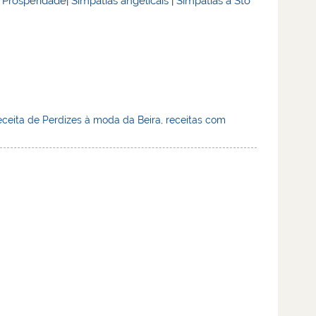
& Prosperidade
|
Simpatias angelicais
|
Simpatias a Sto
ceita de Perdizes à moda da Beira
,
receitas com