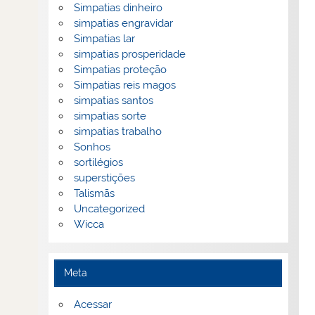
Simpatias dinheiro
simpatias engravidar
Simpatias lar
simpatias prosperidade
Simpatias proteção
Simpatias reis magos
simpatias santos
simpatias sorte
simpatias trabalho
Sonhos
sortilégios
superstições
Talismãs
Uncategorized
Wicca
Meta
Acessar