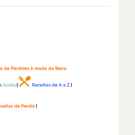
ta
de Perdizes à moda da Beira
s
(todas)
|
Receitas de A a Z
|
ceitas de Perdiz
|