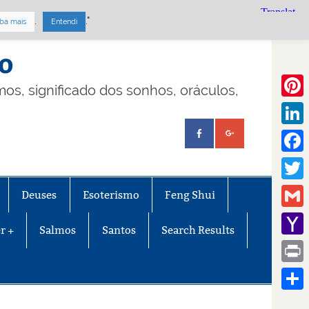
.
."
ba mais
Entendi
mo
lmos, significado dos sonhos, oráculos,
Pinte
Linke
Face
Twitt
Deuses
Esoterismo
Feng Shui
Gmail
r +
Salmos
Santos
Search Results
Yaho
Mail
Print
Share