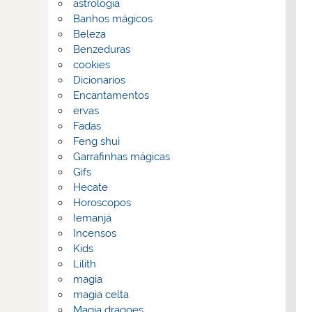
astrologia
Banhos mágicos
Beleza
Benzeduras
cookies
Dicionarios
Encantamentos
ervas
Fadas
Feng shui
Garrafinhas mágicas
Gifs
Hecate
Horoscopos
Iemanjá
Incensos
Kids
Lilith
magia
magia celta
Magia dragoes