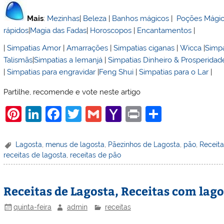
Mais
:
Mezinhas
|
Beleza
|
Banhos mágicos
|
Poções Mági
rápidos
|
Magia das Fadas
|
Horoscopos
|
Encantamentos
|
|
Simpatias Amor
|
Amarrações
|
Simpatias ciganas
|
Wicca
|
Simpa
Talismãs
|
Simpatias a Iemanjá
|
Simpatias Dinheiro & Prosperidad
|
Simpatias para engravidar
|
Feng Shui
|
Simpatias para o Lar
|
Partilhe, recomende e vote neste artigo
Pi
Li
F
T
G
Y
Pr
S
nt
n
a
w
m
a
in
h
er
k
c
itt
ai
h
t
ar
Lagosta
,
menus de lagosta
,
Pãezinhos de Lagosta
,
pão
,
Receit
receitas de lagosta
,
receitas de pão
e
e
e
er
l
o
e
st
dI
b
o
Receitas de Lagosta, Receitas com lag
n
o
M
o
ai
quinta-feira
admin
receitas