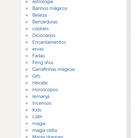
astrologia
Banhos mágicos
Beleza
Benzeduras
cookies
Dicionarios
Encantamentos
ervas
Fadas
Feng shui
Garrafinhas mágicas
Gifs
Hecate
Horoscopos
Iemanjá
Incensos
Kids
Lilith
magia
magia celta
Magia dragoes