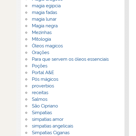
magia egipcia
magia fadas
magia lunar
Magia negra
Mezinhas
Mitologia
Óleos magicos
Orações
Para que servem os óleos essenciais
Poções
Portal A&E
Pós mágicos
proverbios
receitas
Salmos
São Cipriano
Simpatias
simpatias amor
simpatias angelicais
Simpatias Ciganas