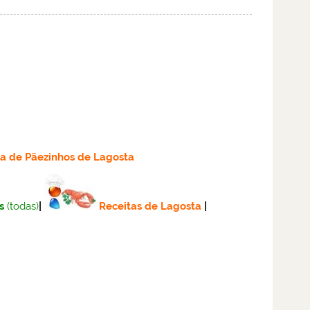
ta
de Pãezinhos de Lagosta
s
(todas)
|
Receitas de Lagosta
|