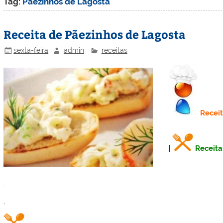
Tag:
Pãezinhos de Lagosta
Receita de Pãezinhos de Lagosta
sexta-feira
admin
receitas
Recei
|
Receita
.
.