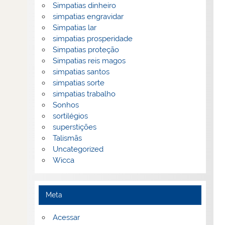
Simpatias dinheiro
simpatias engravidar
Simpatias lar
simpatias prosperidade
Simpatias proteção
Simpatias reis magos
simpatias santos
simpatias sorte
simpatias trabalho
Sonhos
sortilégios
superstições
Talismãs
Uncategorized
Wicca
Meta
Acessar