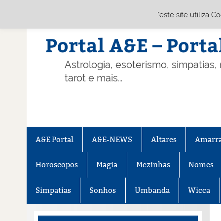
"este site utiliza 
Skip
to
content
Portal A&E – Porta
Astrologia, esoterismo, simpatias,
tarot e mais…
A&E Portal
A&E-NEWS
Altares
Amarr
Horoscopos
Magia
Mezinhas
Nomes
Simpatias
Sonhos
Umbanda
Wicca