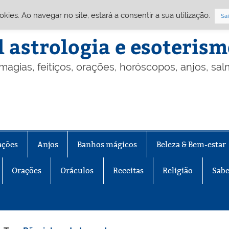
Cookies. Ao navegar no site, estará a consentir a sua utilização.
Sai
l astrologia e esoteris
 magias, feitiços, orações, horóscopos, anjos, sa
ações
Anjos
Banhos mágicos
Beleza & Bem-estar
Orações
Oráculos
Receitas
Religião
Sabe