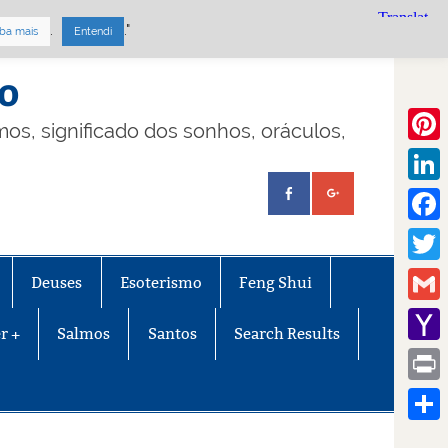
.
."
ba mais
Entendi
mo
lmos, significado dos sonhos, oráculos,
Pinte
Linke
Face
Twitt
Deuses
Esoterismo
Feng Shui
Gmail
r +
Salmos
Santos
Search Results
Yaho
Mail
Print
Share