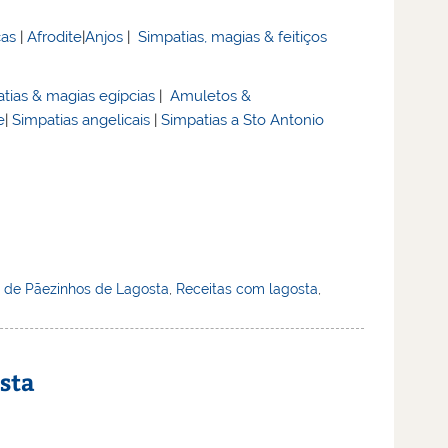
cas
|
Afrodite
|
Anjos
|
Simpatias, magias & feitiços
tias & magias egípcias
|
Amuletos &
e
|
Simpatias angelicais
|
Simpatias a Sto Antonio
a de Pãezinhos de Lagosta
,
Receitas com lagosta
,
osta