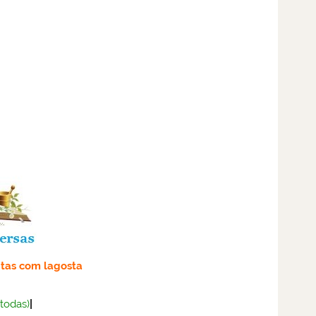
itas com lagosta
(todas)
|