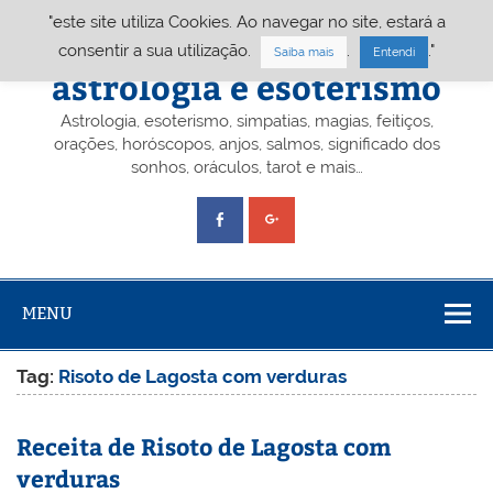
Skip
"este site utiliza Cookies. Ao navegar no site, estará a
to
content
Portal A&E – Portal
consentir a sua utilização.
.
."
Saiba mais
Entendi
astrologia e esoterismo
Astrologia, esoterismo, simpatias, magias, feitiços,
orações, horóscopos, anjos, salmos, significado dos
sonhos, oráculos, tarot e mais…
MENU
Tag:
Risoto de Lagosta com verduras
Receita de Risoto de Lagosta com
verduras