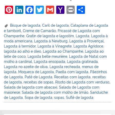
Pi
Li
F
T
G
Y
Pr
S
nt
n
a
w
m
a
in
h
er
k
c
itt
ai
h
t
ar
Bisque de lagosta
,
Caril de lagosta
,
Cataplana de Lagosta
e tamboril
,
Creme de Camarão
,
Fricassé de Lagosta com
e
e
e
er
l
o
e
Champanhe
,
Gratin de lagosta e lagostim
,
Lagosta
,
Lagosta à
st
dI
b
o
moda americana
,
Lagosta à Newburg
,
Lagosta à Provençal
,
Lagosta à termidor
,
Lagosta à Vinagrete
,
Lagosta Agridoce
,
n
o
M
lagosta ao alho e óleo
,
Lagosta ao Champanhe
,
Lagosta ao
o
ai
leite de coco
,
Lagosta belle meunière
,
Lagosta de Natal com
molho à cardinal
,
Lagosta ensopada
,
Lagosta gratinada
,
k
l
Lagosta no azeite de oliva
,
Lagosta recheada
,
menus de
lagosta
,
Moqueca de Lagosta
,
Paella com lagosta
,
Pãezinhos
de Lagosta
,
Patê de Lagosta
,
Receitas com lagosta
,
receitas
de lagosta
,
receitas de sopas
,
Risoto de Lagosta com verduras
,
Salada de lagosta com abacaxi
,
Salada de Lagosta com
maionese
,
Salada de lagosta com molho de limão
,
Sanduíche
de Lagosta
,
Sopa de lagosta
,
sopas
,
Suflê de lagosta