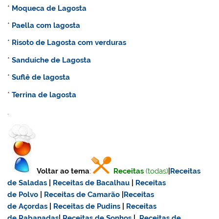
*
Moqueca de Lagosta
*
Paella com lagosta
*
Risoto de Lagosta com verduras
*
Sanduíche de Lagosta
*
Suflê de lagosta
*
Terrina de lagosta
.
Voltar ao tema
:
Receitas
(todas)
|
Receitas
de Saladas
|
Receitas de Bacalhau
|
Receitas
de Polvo
|
Receitas de Camarão
|
Receitas
de Açordas
|
Receitas de Pudins
|
Receitas
de Rabanadas
|
Receitas de Sonhos
|
Receitas de