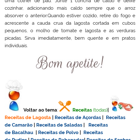
uma colher de pau. Junte 1 concha de caldo e deixe
cozinhar, adicionando mais caldo sempre que o arroz
absorver o anterior.Quando estiver cozido, retire do fogo e
acrescente a cauda crua da lagosta cortada em cubos
pequenos, o molho de tomate e lagosta e as verduras
picadas. Sirva imediatamente, bem quente e em pratos
individuais.
Voltar ao tema
:
Receitas
(todas)
|
Receitas de Lagosta
|
Receitas de Açordas
|
Receitas
de Camarão
|
Receitas de Saladas
|
Receitas
de Bacalhau
|
Receitas de Polvo
|
Receitas
de Pudins
|
Receitas de Rabanadas
|
Receitas de Sonhos