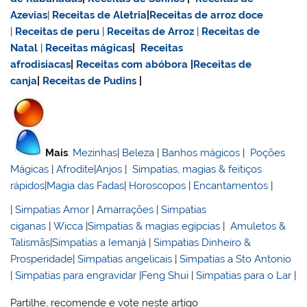
Azevias
|
Receitas de Aletria
|
Receitas de
arroz doce
|
Receitas de
peru
|
Receitas de Arroz
|
Receitas de
Natal
|
Receitas mágicas
|
Receitas
afrodisiacas
|
Receitas com abóbora
|
Receitas de
canja
|
Receitas de Pudins
|
Mais
:
Mezinhas
|
Beleza
|
Banhos mágicos
|
Poções
Mágicas
|
Afrodite
|
Anjos
|
Simpatias, magias & feitiços
rápidos
|
Magia das Fadas
|
Horoscopos
|
Encantamentos
|
|
Simpatias Amor
|
Amarrações
|
Simpatias
ciganas
|
Wicca
|
Simpatias & magias egípcias
|
Amuletos &
Talismãs
|
Simpatias a Iemanjá
|
Simpatias Dinheiro &
Prosperidade
|
Simpatias angelicais
|
Simpatias a Sto Antonio
|
Simpatias para engravidar
|
Feng Shui
|
Simpatias para o Lar
|
Partilhe, recomende e vote neste artigo