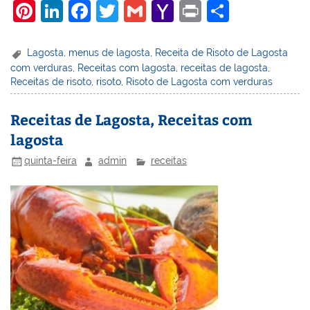
Pi
Li
F
T
G
Y
Pr
S
nt
n
a
w
m
a
in
h
er
k
c
itt
ai
h
t
ar
Lagosta
,
menus de lagosta
,
Receita de Risoto de Lagosta
com verduras
,
Receitas com lagosta
,
receitas de lagosta
,
e
e
e
er
l
o
e
Receitas de risoto
,
risoto
,
Risoto de Lagosta com verduras
st
dI
b
o
n
o
M
Receitas de Lagosta, Receitas com
lagosta
o
ai
k
l
quinta-feira
admin
receitas