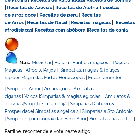
|
Receitas de Azevias
|
Receitas de Aletria
|
Receitas
de
arroz doce
|
Receitas de
peru
|
Receitas
de Arroz
|
Receitas de Natal
|
Receitas mágicas
|
Receitas
afrodisiacas
|
Receitas com abóbora
|
Receitas de canja
|
Mais
:
Mezinhas
|
Beleza
|
Banhos mágicos
|
Poções
Mágicas
|
Afrodite
|
Anjos
|
Simpatias, magias & feitiços
rápidos
|
Magia das Fadas
|
Horoscopos
|
Encantamentos
|
|
Simpatias Amor
|
Amarrações
|
Simpatias
ciganas
|
Wicca
|
Simpatias & magias egípcias
|
Amuletos &
Talismãs
|
Simpatias a Iemanjá
|
Simpatias Dinheiro &
Prosperidade
|
Simpatias angelicais
|
Simpatias a Sto Antonio
|
Simpatias para engravidar
|
Feng Shui
|
Simpatias para o Lar
|
Partilhe, recomende e vote neste artigo