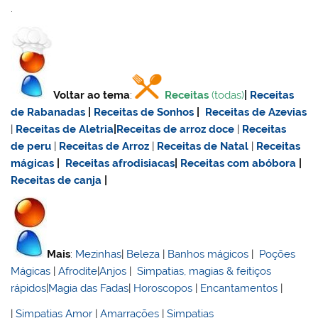
.
Voltar ao tema
:
Receitas
(todas)
|
Receitas
de Rabanadas
|
Receitas de Sonhos
|
Receitas de Azevias
|
Receitas de Aletria
|
Receitas de
arroz doce
|
Receitas
de
peru
|
Receitas de Arroz
|
Receitas de Natal
|
Receitas
mágicas
|
Receitas afrodisiacas
|
Receitas com abóbora
|
Receitas de canja
|
Mais
:
Mezinhas
|
Beleza
|
Banhos mágicos
|
Poções
Mágicas
|
Afrodite
|
Anjos
|
Simpatias, magias & feitiços
rápidos
|
Magia das Fadas
|
Horoscopos
|
Encantamentos
|
|
Simpatias Amor
|
Amarrações
|
Simpatias