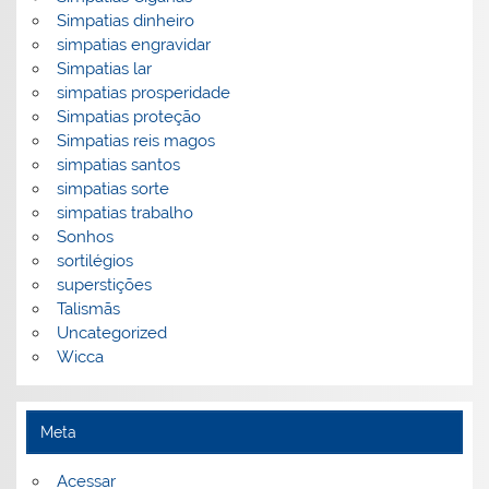
Simpatias dinheiro
simpatias engravidar
Simpatias lar
simpatias prosperidade
Simpatias proteção
Simpatias reis magos
simpatias santos
simpatias sorte
simpatias trabalho
Sonhos
sortilégios
superstições
Talismãs
Uncategorized
Wicca
Meta
Acessar