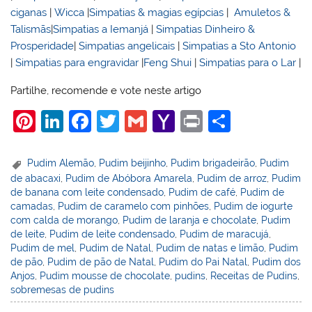
ciganas
|
Wicca
|
Simpatias & magias egípcias
|
Amuletos &
Talismãs
|
Simpatias a Iemanjá
|
Simpatias Dinheiro &
Prosperidade
|
Simpatias angelicais
|
Simpatias a Sto Antonio
|
Simpatias para engravidar
|
Feng Shui
|
Simpatias para o Lar
|
Partilhe, recomende e vote neste artigo
Pi
Li
F
T
G
Y
Pr
S
nt
n
a
w
m
a
in
h
er
k
c
itt
ai
h
t
ar
Pudim Alemão
,
Pudim beijinho
,
Pudim brigadeirão
,
Pudim
de abacaxi
,
Pudim de Abóbora Amarela
,
Pudim de arroz
,
Pudim
e
e
e
er
l
o
e
de banana com leite condensado
,
Pudim de café
,
Pudim de
st
dI
b
o
camadas
,
Pudim de caramelo com pinhões
,
Pudim de iogurte
com calda de morango
,
Pudim de laranja e chocolate
,
Pudim
n
o
M
de leite
,
Pudim de leite condensado
,
Pudim de maracujá
,
o
ai
Pudim de mel
,
Pudim de Natal
,
Pudim de natas e limão
,
Pudim
de pão
,
Pudim de pão de Natal
,
Pudim do Pai Natal
,
Pudim dos
k
l
Anjos
,
Pudim mousse de chocolate
,
pudins
,
Receitas de Pudins
,
sobremesas de pudins