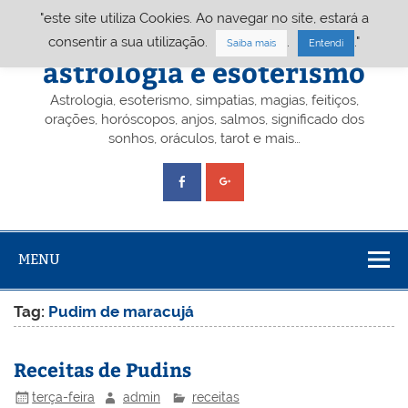
Skip
"este site utiliza Cookies. Ao navegar no site, estará a
to
content
Portal A&E – Portal
consentir a sua utilização.
.
."
Saiba mais
Entendi
astrologia e esoterismo
Astrologia, esoterismo, simpatias, magias, feitiços,
orações, horóscopos, anjos, salmos, significado dos
sonhos, oráculos, tarot e mais…
MENU
Tag:
Pudim de maracujá
Receitas de Pudins
terça-feira
admin
receitas