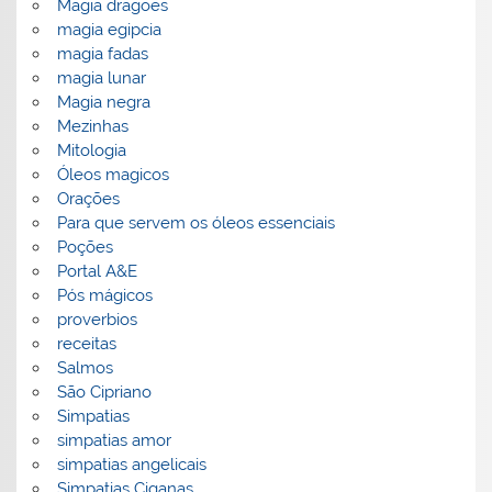
Magia dragoes
magia egipcia
magia fadas
magia lunar
Magia negra
Mezinhas
Mitologia
Óleos magicos
Orações
Para que servem os óleos essenciais
Poções
Portal A&E
Pós mágicos
proverbios
receitas
Salmos
São Cipriano
Simpatias
simpatias amor
simpatias angelicais
Simpatias Ciganas