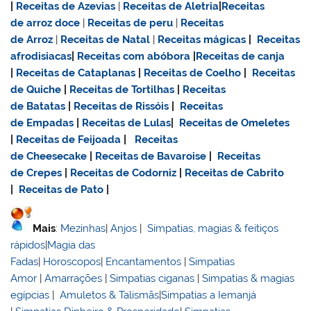
|
Receitas de Azevias
|
Receitas de Aletria
|
Receitas
de
arroz doce
|
Receitas de
peru
|
Receitas
de Arroz
|
Receitas de Natal
|
Receitas mágicas
|
Receitas
afrodisiacas
|
Receitas com abóbora
|
Receitas de canja
|
Receitas de Cataplanas
|
Receitas de Coelho
|
Receitas
de Quiche
|
Receitas de Tortilhas
|
Receitas
de Batatas
|
Receitas de Rissóis
|
Receitas
de Empadas
|
Receitas de Lulas
|
Receitas de Omeletes
|
Receitas de Feijoada
|
Receitas
de Cheesecake
|
Receitas de Bavaroise
|
Receitas
de Crepes
|
Receitas de Codorniz
|
Receitas de Cabrito
|
Receitas de Pato
|
Mais
:
Mezinhas
|
Anjos
|
Simpatias, magias & feitiços
rápidos
|
Magia das
Fadas
|
Horoscopos
|
Encantamentos
|
Simpatias
Amor
|
Amarrações
|
Simpatias ciganas
|
Simpatias & magias
egípcias
|
Amuletos & Talismãs
|
Simpatias a Iemanjá