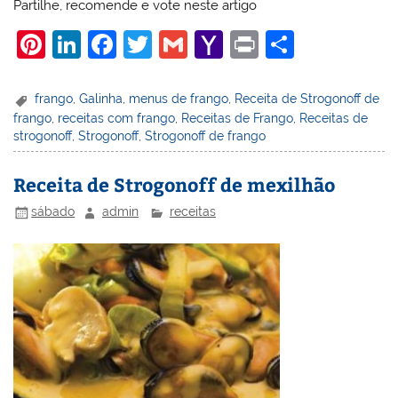
Partilhe, recomende e vote neste artigo
Pi
Li
F
T
G
Y
Pr
S
nt
n
a
w
m
a
in
h
er
k
c
itt
ai
h
t
ar
frango
,
Galinha
,
menus de frango
,
Receita de Strogonoff de
frango
,
receitas com frango
,
Receitas de Frango
,
Receitas de
e
e
e
er
l
o
e
strogonoff
,
Strogonoff
,
Strogonoff de frango
st
dI
b
o
n
o
M
Receita de Strogonoff de mexilhão
o
ai
sábado
admin
receitas
k
l