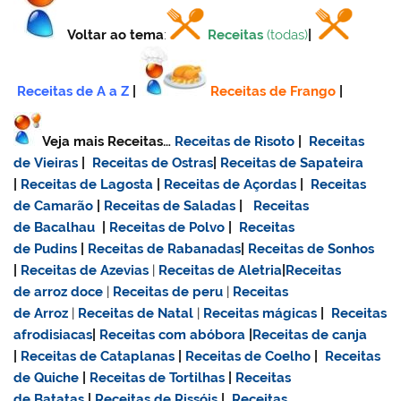
Voltar ao tema
:
Receitas
(todas)
|
Receitas de A a Z
|
Receitas de Frango
|
Veja mais Receitas…
Receitas de Risoto
|
Receitas
de Vieiras
|
Receitas de Ostras
|
Receitas de Sapateira
|
Receitas de Lagosta
|
Receitas de Açordas
|
Receitas
de Camarão
|
Receitas de Saladas
|
Receitas
de Bacalhau
|
Receitas de Polvo
|
Receitas
de Pudins
|
Receitas de Rabanadas
|
Receitas de Sonhos
|
Receitas de Azevias
|
Receitas de Aletria
|
Receitas
de
arroz doce
|
Receitas de
peru
|
Receitas
de Arroz
|
Receitas de Natal
|
Receitas mágicas
|
Receitas
afrodisiacas
|
Receitas com abóbora
|
Receitas de canja
|
Receitas de Cataplanas
|
Receitas de Coelho
|
Receitas
de Quiche
|
Receitas de Tortilhas
|
Receitas
de Batatas
|
Receitas de Rissóis
|
Receitas