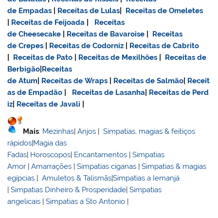
de Empadas
|
Receitas de Lulas
|
Receitas de Omeletes
|
Receitas de Feijoada
|
Receitas
de Cheesecake
|
Receitas de Bavaroise
|
Receitas
de Crepes
|
Receitas de Codorniz
|
Receitas de Cabrito
|
Receitas de Pato
|
Receitas de Mexilhões
|
Receitas de
Berbigão
|
Receitas
de Atum
|
Receitas de Wraps
|
Receitas de Salmão
|
Receit
as de Empadão
|
Receitas de Lasanha
|
Receitas de Perd
iz
|
Receitas de Javali
|
Mais
:
Mezinhas
|
Anjos
|
Simpatias, magias & feitiços
rápidos
|
Magia das
Fadas
|
Horoscopos
|
Encantamentos
|
Simpatias
Amor
|
Amarrações
|
Simpatias ciganas
|
Simpatias & magias
egípcias
|
Amuletos & Talismãs
|
Simpatias a Iemanjá
|
Simpatias Dinheiro & Prosperidade
|
Simpatias
angelicais
|
Simpatias a Sto Antonio
|