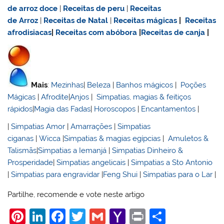
de
arroz doce
|
Receitas de
peru
|
Receitas
de Arroz
|
Receitas de Natal
|
Receitas mágicas
|
Receitas
afrodisiacas
|
Receitas com abóbora
|
Receitas de canja
|
Mais
:
Mezinhas
|
Beleza
|
Banhos mágicos
|
Poções
Mágicas
|
Afrodite
|
Anjos
|
Simpatias, magias & feitiços
rápidos
|
Magia das Fadas
|
Horoscopos
|
Encantamentos
|
|
Simpatias Amor
|
Amarrações
|
Simpatias
ciganas
|
Wicca
|
Simpatias & magias egípcias
|
Amuletos &
Talismãs
|
Simpatias a Iemanjá
|
Simpatias Dinheiro &
Prosperidade
|
Simpatias angelicais
|
Simpatias a Sto Antonio
|
Simpatias para engravidar
|
Feng Shui
|
Simpatias para o Lar
|
Partilhe, recomende e vote neste artigo
Pi
Li
F
T
G
Y
Pr
S