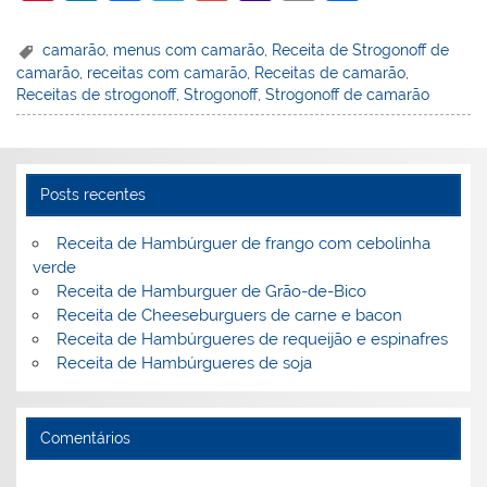
nt
n
a
w
m
a
in
h
er
k
c
itt
ai
h
t
ar
camarão
,
menus com camarão
,
Receita de Strogonoff de
camarão
,
receitas com camarão
,
Receitas de camarão
,
e
e
e
er
l
o
e
Receitas de strogonoff
,
Strogonoff
,
Strogonoff de camarão
st
dI
b
o
n
o
M
o
ai
Posts recentes
k
l
Receita de Hambúrguer de frango com cebolinha
verde
Receita de Hamburguer de Grão-de-Bico
Receita de Cheeseburguers de carne e bacon
Receita de Hambúrgueres de requeijão e espinafres
Receita de Hambúrgueres de soja
Comentários