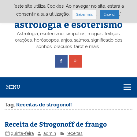
Skip
"este site utiliza Cookies. Ao navegar no site, estará a
to
content
Portal A&E – Portal
consentir a sua utilização.
.
."
Saiba mais
Entendi
astrologia e esoterismo
Astrologia, esoterismo, simpatias, magias, feitiços,
orações, horóscopos, anjos, salmos, significado dos
sonhos, oráculos, tarot e mais…
MENU
Tag:
Receitas de strogonoff
Receita de Strogonoff de frango
quinta-feira
admin
receitas