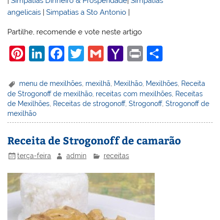
|
Simpatias Dinheiro & Prosperidade
|
Simpatias
angelicais
|
Simpatias a Sto Antonio
|
Partilhe, recomende e vote neste artigo
Pi
Li
F
T
G
Y
Pr
S
nt
n
a
w
m
a
in
h
er
k
c
itt
ai
h
t
ar
menu de mexilhões
,
mexilhã
,
Mexilhão
,
Mexilhões
,
Receita
de Strogonoff de mexilhão
,
receitas com mexilhões
,
Receitas
e
e
e
er
l
o
e
de Mexilhões
,
Receitas de strogonoff
,
Strogonoff
,
Strogonoff de
st
dI
b
o
mexilhão
n
o
M
Receita de Strogonoff de camarão
o
ai
terça-feira
admin
receitas
k
l