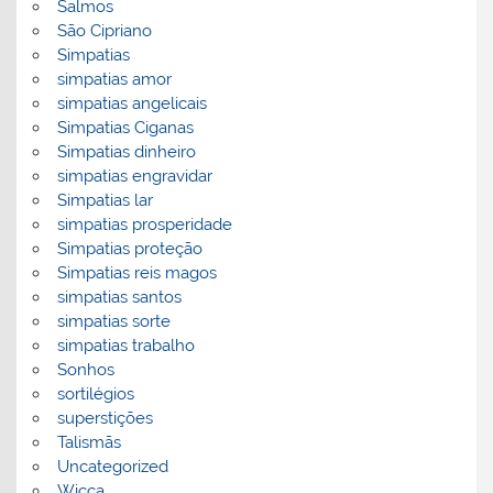
Salmos
São Cipriano
Simpatias
simpatias amor
simpatias angelicais
Simpatias Ciganas
Simpatias dinheiro
simpatias engravidar
Simpatias lar
simpatias prosperidade
Simpatias proteção
Simpatias reis magos
simpatias santos
simpatias sorte
simpatias trabalho
Sonhos
sortilégios
superstições
Talismãs
Uncategorized
Wicca