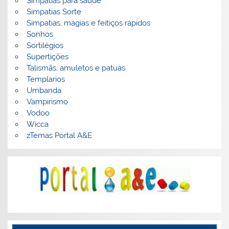
Simpatias para saúde
Simpatias Sorte
Simpatias, magias e feitiços rápidos
Sonhos
Sortilégios
Supertições
Talismãs, amuletos e patuás
Templarios
Umbanda
Vampirismo
Vodoo
Wicca
zTemas Portal A&E