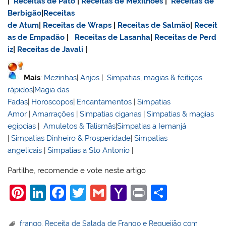
|
Receitas de Pato
|
Receitas de Mexilhões
|
Receitas de
Berbigão
|
Receitas
de Atum
|
Receitas de Wraps
|
Receitas de Salmão
|
Receit
as de Empadão
|
Receitas de Lasanha
|
Receitas de Perd
iz
|
Receitas de Javali
|
Mais
:
Mezinhas
|
Anjos
|
Simpatias, magias & feitiços
rápidos
|
Magia das
Fadas
|
Horoscopos
|
Encantamentos
|
Simpatias
Amor
|
Amarrações
|
Simpatias ciganas
|
Simpatias & magias
egípcias
|
Amuletos & Talismãs
|
Simpatias a Iemanjá
|
Simpatias Dinheiro & Prosperidade
|
Simpatias
angelicais
|
Simpatias a Sto Antonio
|
Partilhe, recomende e vote neste artigo
Pi
Li
F
T
G
Y
Pr
S
nt
n
a
w
m
a
in
h
er
k
c
itt
ai
h
t
ar
frango
,
Receita de Salada de Frango e Requeijão com