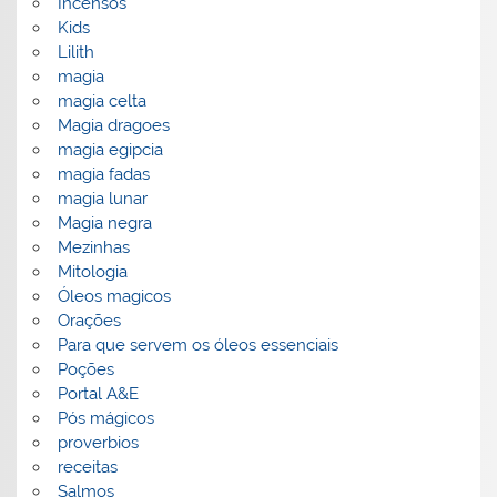
Incensos
Kids
Lilith
magia
magia celta
Magia dragoes
magia egipcia
magia fadas
magia lunar
Magia negra
Mezinhas
Mitologia
Óleos magicos
Orações
Para que servem os óleos essenciais
Poções
Portal A&E
Pós mágicos
proverbios
receitas
Salmos