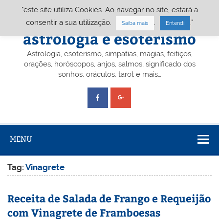
Skip
"este site utiliza Cookies. Ao navegar no site, estará a
to
content
Portal A&E – Portal
consentir a sua utilização.
.
."
Saiba mais
Entendi
astrologia e esoterismo
Astrologia, esoterismo, simpatias, magias, feitiços,
orações, horóscopos, anjos, salmos, significado dos
sonhos, oráculos, tarot e mais…
MENU
Tag:
Vinagrete
Receita de Salada de Frango e Requeijão
com Vinagrete de Framboesas