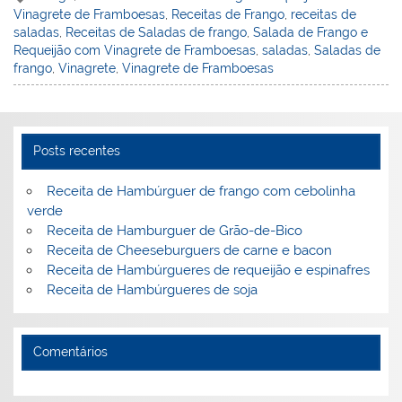
Vinagrete de Framboesas
,
Receitas de Frango
,
receitas de
e
e
e
er
l
o
e
saladas
,
Receitas de Saladas de frango
,
Salada de Frango e
st
dI
b
o
Requeijão com Vinagrete de Framboesas
,
saladas
,
Saladas de
frango
,
Vinagrete
,
Vinagrete de Framboesas
n
o
M
o
ai
k
l
Posts recentes
Receita de Hambúrguer de frango com cebolinha
verde
Receita de Hamburguer de Grão-de-Bico
Receita de Cheeseburguers de carne e bacon
Receita de Hambúrgueres de requeijão e espinafres
Receita de Hambúrgueres de soja
Comentários