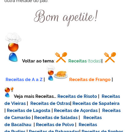
outra metade do pão.
Voltar ao tema
:
Receitas
(todas)
|
Receitas de A a Z
|
Receitas de Frango
|
Veja mais Receitas…
Receitas de Risoto
|
Receitas
de Vieiras
|
Receitas de Ostras
|
Receitas de Sapateira
|
Receitas de Lagosta
|
Receitas de Açordas
|
Receitas
de Camarão
|
Receitas de Saladas
|
Receitas
de Bacalhau
|
Receitas de Polvo
|
Receitas
de Pudins
|
Receitas de Rabanadas
|
Receitas de Sonhos