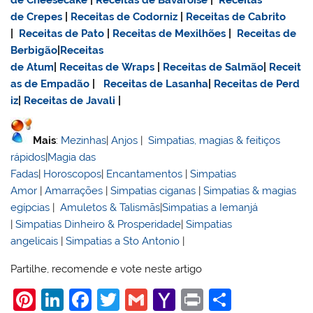
de Cheesecake
|
Receitas de Bavaroise
|
Receitas
de Crepes
|
Receitas de Codorniz
|
Receitas de Cabrito
|
Receitas de Pato
|
Receitas de Mexilhões
|
Receitas de
Berbigão
|
Receitas
de Atum
|
Receitas de Wraps
|
Receitas de Salmão
|
Receit
as de Empadão
|
Receitas de Lasanha
|
Receitas de Perd
iz
|
Receitas de Javali
|
Mais
:
Mezinhas
|
Anjos
|
Simpatias, magias & feitiços
rápidos
|
Magia das
Fadas
|
Horoscopos
|
Encantamentos
|
Simpatias
Amor
|
Amarrações
|
Simpatias ciganas
|
Simpatias & magias
egípcias
|
Amuletos & Talismãs
|
Simpatias a Iemanjá
|
Simpatias Dinheiro & Prosperidade
|
Simpatias
angelicais
|
Simpatias a Sto Antonio
|
Partilhe, recomende e vote neste artigo
Pi
Li
F
T
G
Y
Pr
S