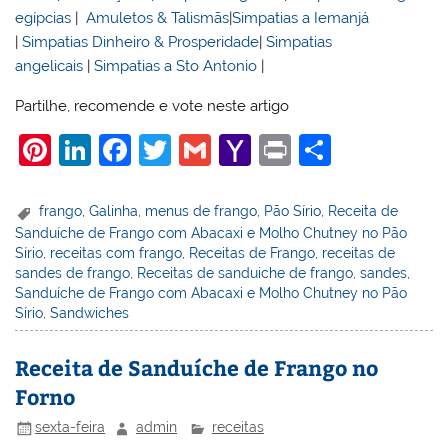
egípcias
|
Amuletos & Talismãs
|
Simpatias a Iemanjá
|
Simpatias Dinheiro & Prosperidade
|
Simpatias
angelicais
|
Simpatias a Sto Antonio
|
Partilhe, recomende e vote neste artigo
Pi
Li
F
T
G
Y
Pr
S
nt
n
a
w
m
a
in
h
er
k
c
itt
ai
h
t
ar
frango
,
Galinha
,
menus de frango
,
Pão Sírio
,
Receita de
Sanduíche de Frango com Abacaxi e Molho Chutney no Pão
e
e
e
er
l
o
e
Sírio
,
receitas com frango
,
Receitas de Frango
,
receitas de
st
dI
b
o
sandes de frango
,
Receitas de sanduiche de frango
,
sandes
,
Sanduíche de Frango com Abacaxi e Molho Chutney no Pão
n
o
M
Sírio
,
Sandwiches
o
ai
Receita de Sanduíche de Frango no
k
l
Forno
sexta-feira
admin
receitas