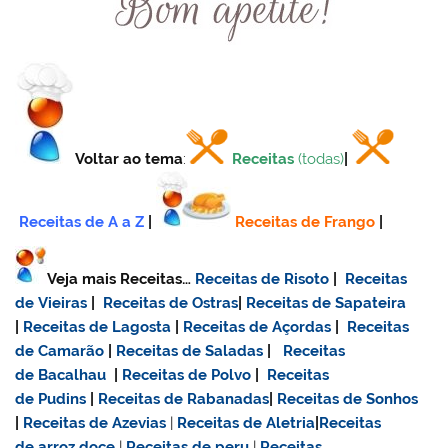
Voltar ao tema
:
Receitas
(todas)
|
Receitas de A a Z
|
Receitas de Frango
|
Veja mais Receitas…
Receitas de Risoto
|
Receitas
de Vieiras
|
Receitas de Ostras
|
Receitas de Sapateira
|
Receitas de Lagosta
|
Receitas de Açordas
|
Receitas
de Camarão
|
Receitas de Saladas
|
Receitas
de Bacalhau
|
Receitas de Polvo
|
Receitas
de Pudins
|
Receitas de Rabanadas
|
Receitas de Sonhos
|
Receitas de Azevias
|
Receitas de Aletria
|
Receitas
de
arroz doce
|
Receitas de
peru
|
Receitas