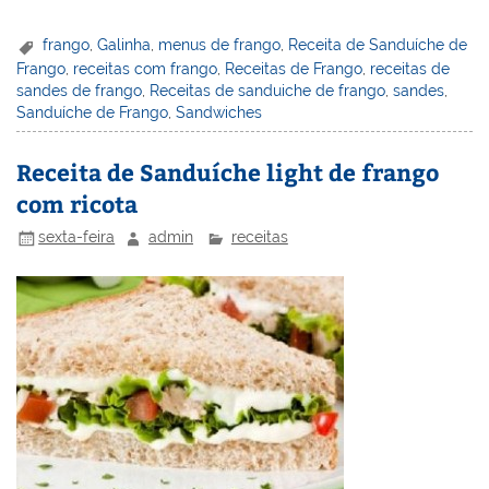
nt
n
a
w
m
a
in
h
er
k
c
itt
ai
h
t
ar
frango
,
Galinha
,
menus de frango
,
Receita de Sanduíche de
Frango
,
receitas com frango
,
Receitas de Frango
,
receitas de
e
e
e
er
l
o
e
sandes de frango
,
Receitas de sanduiche de frango
,
sandes
,
st
dI
b
o
Sanduíche de Frango
,
Sandwiches
n
o
M
Receita de Sanduíche light de frango
o
ai
com ricota
k
l
sexta-feira
admin
receitas