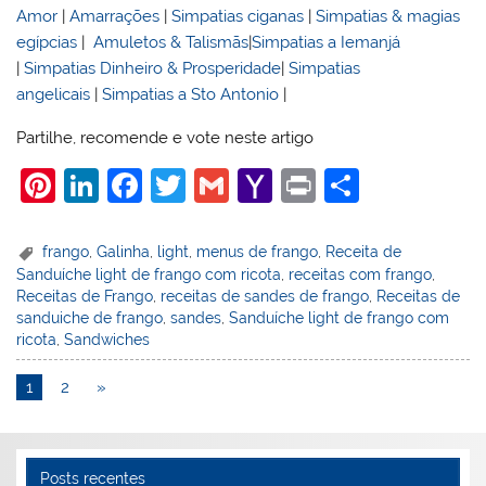
Amor
|
Amarrações
|
Simpatias ciganas
|
Simpatias & magias
egípcias
|
Amuletos & Talismãs
|
Simpatias a Iemanjá
|
Simpatias Dinheiro & Prosperidade
|
Simpatias
angelicais
|
Simpatias a Sto Antonio
|
Partilhe, recomende e vote neste artigo
Pi
Li
F
T
G
Y
Pr
S
nt
n
a
w
m
a
in
h
er
k
c
itt
ai
h
t
ar
frango
,
Galinha
,
light
,
menus de frango
,
Receita de
Sanduíche light de frango com ricota
,
receitas com frango
,
e
e
e
er
l
o
e
Receitas de Frango
,
receitas de sandes de frango
,
Receitas de
st
dI
b
o
sanduiche de frango
,
sandes
,
Sanduíche light de frango com
ricota
,
Sandwiches
n
o
M
o
ai
1
2
»
k
l
Posts recentes