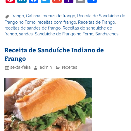
nt
n
a
w
m
a
in
h
er
k
c
itt
ai
h
t
ar
frango
,
Galinha
,
menus de frango
,
Receita de Sanduíche de
Frango no Forno
,
receitas com frango
,
Receitas de Frango
,
e
e
e
er
l
o
e
receitas de sandes de frango
,
Receitas de sanduiche de
st
dI
b
o
frango
,
sandes
,
Sanduíche de Frango no Forno
,
Sandwiches
n
o
M
Receita de Sanduíche Indiano de
o
ai
Frango
k
l
sexta-feira
admin
receitas