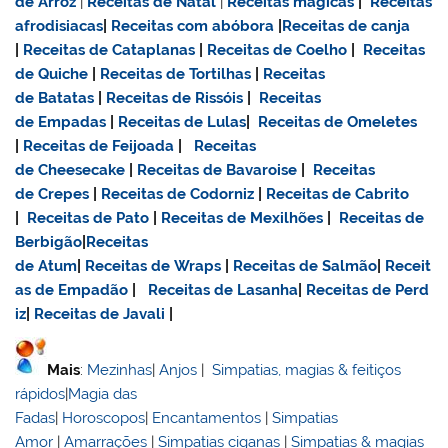
de Arroz
|
Receitas de Natal
|
Receitas mágicas
|
Receitas
afrodisiacas
|
Receitas com abóbora
|
Receitas de canja
|
Receitas de Cataplanas
|
Receitas de Coelho
|
Receitas
de Quiche
|
Receitas de Tortilhas
|
Receitas
de Batatas
|
Receitas de Rissóis
|
Receitas
de Empadas
|
Receitas de Lulas
|
Receitas de Omeletes
|
Receitas de Feijoada
|
Receitas
de Cheesecake
|
Receitas de Bavaroise
|
Receitas
de Crepes
|
Receitas de Codorniz
|
Receitas de Cabrito
|
Receitas de Pato
|
Receitas de Mexilhões
|
Receitas de
Berbigão
|
Receitas
de Atum
|
Receitas de Wraps
|
Receitas de Salmão
|
Receit
as de Empadão
|
Receitas de Lasanha
|
Receitas de Perd
iz
|
Receitas de Javali
|
Mais
:
Mezinhas
|
Anjos
|
Simpatias, magias & feitiços
rápidos
|
Magia das
Fadas
|
Horoscopos
|
Encantamentos
|
Simpatias
Amor
|
Amarrações
|
Simpatias ciganas
|
Simpatias & magias