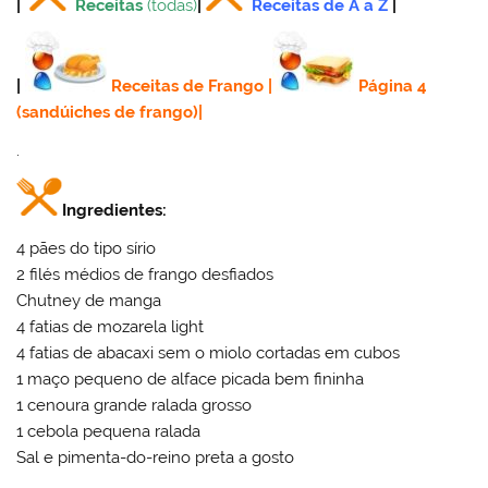
|
Receitas
(todas)
|
Receitas de A a Z
|
|
Receitas de Frango
|
Página 4
(sandúiches de frango)
|
.
Ingredientes:
4 pães do tipo sírio
2 filés médios de frango desfiados
Chutney de manga
4 fatias de mozarela light
4 fatias de abacaxi sem o miolo cortadas em cubos
1 maço pequeno de alface picada bem fininha
1 cenoura grande ralada grosso
1 cebola pequena ralada
Sal e pimenta-do-reino preta a gosto