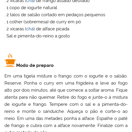
. 2 xícaras (
chá
) de frango assado desfiado
. 1 copo de iogurte natural
. 2 talos de salsão cortado em pedaços pequenos
. 1 colher (sobremesa) de curry em pó
. 2 xícaras (
chá
) de alface picada
. Sal e pimenta-do-reino a gosto
Modo de preparo
Em uma tigela misture o frango com o iogurte e o salsão.
Reserve. Ponha o curry em uma frigideira e leve ao fogo
alto por dois minutos, até que comece a soltar aroma. Fique
atenta para não queimar. Retire do fogo e junte-o à mistura
de iogurte e frango. Tempere com o sal e a pimenta-do-
reino e monte o sanduíche. Aqueça o pão e corte-o ao
meio. Em uma das metades ponha a alface. Espalhe o patê
de frango e cubra com a alface novamente. Finalize com a