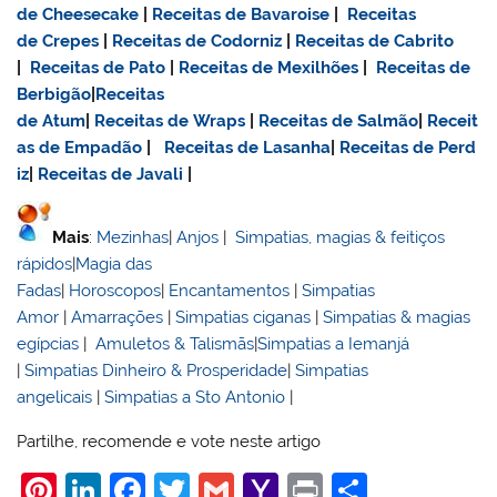
de Cheesecake
|
Receitas de Bavaroise
|
Receitas
de Crepes
|
Receitas de Codorniz
|
Receitas de Cabrito
|
Receitas de Pato
|
Receitas de Mexilhões
|
Receitas de
Berbigão
|
Receitas
de Atum
|
Receitas de Wraps
|
Receitas de Salmão
|
Receit
as de Empadão
|
Receitas de Lasanha
|
Receitas de Perd
iz
|
Receitas de Javali
|
Mais
:
Mezinhas
|
Anjos
|
Simpatias, magias & feitiços
rápidos
|
Magia das
Fadas
|
Horoscopos
|
Encantamentos
|
Simpatias
Amor
|
Amarrações
|
Simpatias ciganas
|
Simpatias & magias
egípcias
|
Amuletos & Talismãs
|
Simpatias a Iemanjá
|
Simpatias Dinheiro & Prosperidade
|
Simpatias
angelicais
|
Simpatias a Sto Antonio
|
Partilhe, recomende e vote neste artigo
Pi
Li
F
T
G
Y
Pr
S