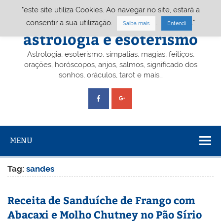
Skip
"este site utiliza Cookies. Ao navegar no site, estará a
to
content
Portal A&E – Portal
consentir a sua utilização.
.
."
Saiba mais
Entendi
astrologia e esoterismo
Astrologia, esoterismo, simpatias, magias, feitiços,
orações, horóscopos, anjos, salmos, significado dos
sonhos, oráculos, tarot e mais…
MENU
Tag:
sandes
Receita de Sanduíche de Frango com
Abacaxi e Molho Chutney no Pão Sírio