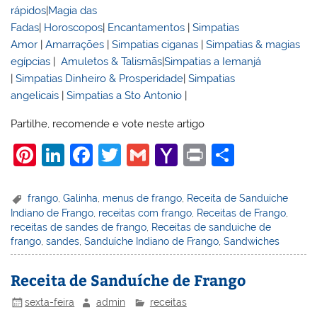
rápidos
|
Magia das
Fadas
|
Horoscopos
|
Encantamentos
|
Simpatias
Amor
|
Amarrações
|
Simpatias ciganas
|
Simpatias & magias
egípcias
|
Amuletos & Talismãs
|
Simpatias a Iemanjá
|
Simpatias Dinheiro & Prosperidade
|
Simpatias
angelicais
|
Simpatias a Sto Antonio
|
Partilhe, recomende e vote neste artigo
Pi
Li
F
T
G
Y
Pr
S
nt
n
a
w
m
a
in
h
er
k
c
itt
ai
h
t
ar
frango
,
Galinha
,
menus de frango
,
Receita de Sanduíche
Indiano de Frango
,
receitas com frango
,
Receitas de Frango
,
e
e
e
er
l
o
e
receitas de sandes de frango
,
Receitas de sanduiche de
st
dI
b
o
frango
,
sandes
,
Sanduíche Indiano de Frango
,
Sandwiches
n
o
M
Receita de Sanduíche de Frango
o
ai
sexta-feira
admin
receitas
k
l