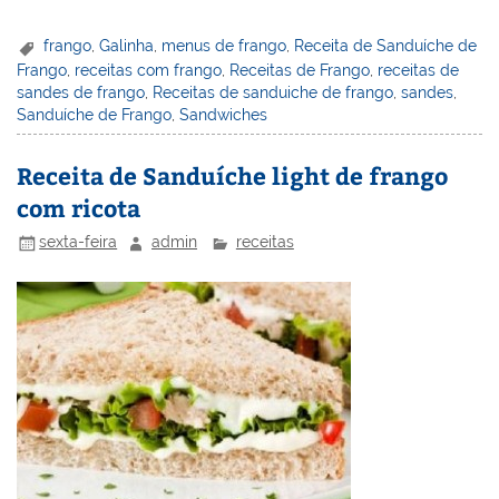
nt
n
a
w
m
a
in
h
er
k
c
itt
ai
h
t
ar
frango
,
Galinha
,
menus de frango
,
Receita de Sanduíche de
Frango
,
receitas com frango
,
Receitas de Frango
,
receitas de
e
e
e
er
l
o
e
sandes de frango
,
Receitas de sanduiche de frango
,
sandes
,
st
dI
b
o
Sanduíche de Frango
,
Sandwiches
n
o
M
Receita de Sanduíche light de frango
o
ai
com ricota
k
l
sexta-feira
admin
receitas