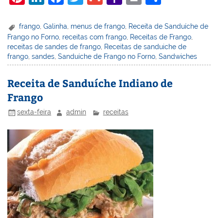
nt
n
a
w
m
a
in
h
er
k
c
itt
ai
h
t
ar
frango
,
Galinha
,
menus de frango
,
Receita de Sanduíche de
Frango no Forno
,
receitas com frango
,
Receitas de Frango
,
e
e
e
er
l
o
e
receitas de sandes de frango
,
Receitas de sanduiche de
st
dI
b
o
frango
,
sandes
,
Sanduíche de Frango no Forno
,
Sandwiches
n
o
M
Receita de Sanduíche Indiano de
o
ai
Frango
k
l
sexta-feira
admin
receitas