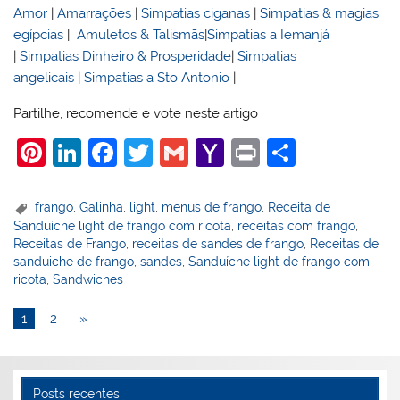
Amor
|
Amarrações
|
Simpatias ciganas
|
Simpatias & magias
egípcias
|
Amuletos & Talismãs
|
Simpatias a Iemanjá
|
Simpatias Dinheiro & Prosperidade
|
Simpatias
angelicais
|
Simpatias a Sto Antonio
|
Partilhe, recomende e vote neste artigo
Pi
Li
F
T
G
Y
Pr
S
nt
n
a
w
m
a
in
h
er
k
c
itt
ai
h
t
ar
frango
,
Galinha
,
light
,
menus de frango
,
Receita de
Sanduíche light de frango com ricota
,
receitas com frango
,
e
e
e
er
l
o
e
Receitas de Frango
,
receitas de sandes de frango
,
Receitas de
st
dI
b
o
sanduiche de frango
,
sandes
,
Sanduíche light de frango com
ricota
,
Sandwiches
n
o
M
o
ai
1
2
»
k
l
Posts recentes