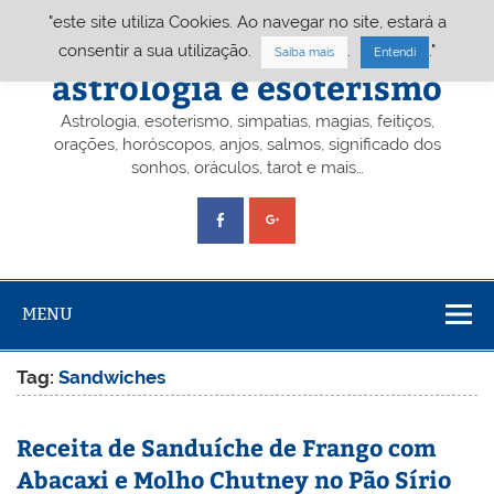
Skip
"este site utiliza Cookies. Ao navegar no site, estará a
to
content
Portal A&E – Portal
consentir a sua utilização.
.
."
Saiba mais
Entendi
astrologia e esoterismo
Astrologia, esoterismo, simpatias, magias, feitiços,
orações, horóscopos, anjos, salmos, significado dos
sonhos, oráculos, tarot e mais…
MENU
Tag:
Sandwiches
Receita de Sanduíche de Frango com
Abacaxi e Molho Chutney no Pão Sírio