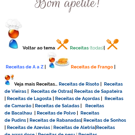
Voltar ao tema
:
Receitas
(todas)
|
Receitas de A a Z
|
Receitas de Frango
|
Veja mais Receitas…
Receitas de Risoto
|
Receitas
de Vieiras
|
Receitas de Ostras
|
Receitas de Sapateira
|
Receitas de Lagosta
|
Receitas de Açordas
|
Receitas
de Camarão
|
Receitas de Saladas
|
Receitas
de Bacalhau
|
Receitas de Polvo
|
Receitas
de Pudins
|
Receitas de Rabanadas
|
Receitas de Sonhos
|
Receitas de Azevias
|
Receitas de Aletria
|
Receitas
de
arroz doce
|
Receitas de
peru
|
Receitas