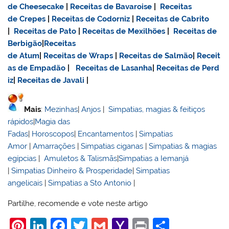
de Cheesecake
|
Receitas de Bavaroise
|
Receitas
de Crepes
|
Receitas de Codorniz
|
Receitas de Cabrito
|
Receitas de Pato
|
Receitas de Mexilhões
|
Receitas de
Berbigão
|
Receitas
de Atum
|
Receitas de Wraps
|
Receitas de Salmão
|
Receit
as de Empadão
|
Receitas de Lasanha
|
Receitas de Perd
iz
|
Receitas de Javali
|
Mais
:
Mezinhas
|
Anjos
|
Simpatias, magias & feitiços
rápidos
|
Magia das
Fadas
|
Horoscopos
|
Encantamentos
|
Simpatias
Amor
|
Amarrações
|
Simpatias ciganas
|
Simpatias & magias
egípcias
|
Amuletos & Talismãs
|
Simpatias a Iemanjá
|
Simpatias Dinheiro & Prosperidade
|
Simpatias
angelicais
|
Simpatias a Sto Antonio
|
Partilhe, recomende e vote neste artigo
Pi
Li
F
T
G
Y
Pr
S