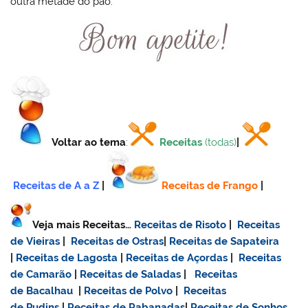
outra metade do pão.
Voltar ao tema
:
Receitas
(todas)
|
Receitas de A a Z
|
Receitas de Frango
|
Veja mais Receitas…
Receitas de Risoto
|
Receitas
de Vieiras
|
Receitas de Ostras
|
Receitas de Sapateira
|
Receitas de Lagosta
|
Receitas de Açordas
|
Receitas
de Camarão
|
Receitas de Saladas
|
Receitas
de Bacalhau
|
Receitas de Polvo
|
Receitas
de Pudins
|
Receitas de Rabanadas
|
Receitas de Sonhos