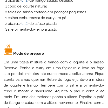
. 2 xícaras (
chá
) de frango assado desfiado
. 1 copo de iogurte natural
. 2 talos de salsão cortado em pedaços pequenos
. 1 colher (sobremesa) de curry em pó
. 2 xícaras (
chá
) de alface picada
. Sal e pimenta-do-reino a gosto
Modo de preparo
Em uma tigela misture o frango com o iogurte e o salsão.
Reserve. Ponha o curry em uma frigideira e leve ao fogo
alto por dois minutos, até que comece a soltar aroma. Fique
atenta para não queimar. Retire do fogo e junte-o à mistura
de iogurte e frango. Tempere com o sal e a pimenta-do-
reino e monte o sanduíche. Aqueça o pão e corte-o ao
meio. Em uma das metades ponha a alface. Espalhe o patê
de frango e cubra com a alface novamente. Finalize com a