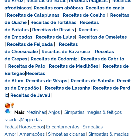
de Arroz
|
Receitas de Natal
|
Receitas mágicas
|
Receitas
afrodisiacas
|
Receitas com abóbora
|
Receitas de canja
|
Receitas de Cataplanas
|
Receitas de Coelho
|
Receitas
de Quiche
|
Receitas de Tortilhas
|
Receitas
de Batatas
|
Receitas de Rissóis
|
Receitas
de Empadas
|
Receitas de Lulas
|
Receitas de Omeletes
|
Receitas de Feijoada
|
Receitas
de Cheesecake
|
Receitas de Bavaroise
|
Receitas
de Crepes
|
Receitas de Codorniz
|
Receitas de Cabrito
|
Receitas de Pato
|
Receitas de Mexilhões
|
Receitas de
Berbigão
|
Receitas
de Atum
|
Receitas de Wraps
|
Receitas de Salmão
|
Receit
as de Empadão
|
Receitas de Lasanha
|
Receitas de Perd
iz
|
Receitas de Javali
|
Mais
:
Mezinhas
|
Anjos
|
Simpatias, magias & feitiços
rápidos
|
Magia das
Fadas
|
Horoscopos
|
Encantamentos
|
Simpatias
Amor
|
Amarrações
|
Simpatias ciganas
|
Simpatias & magias