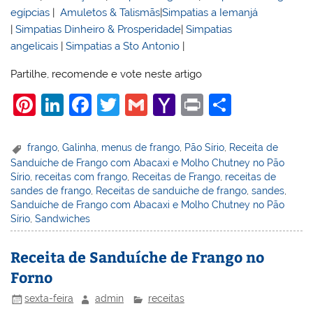
egípcias
|
Amuletos & Talismãs
|
Simpatias a Iemanjá
|
Simpatias Dinheiro & Prosperidade
|
Simpatias
angelicais
|
Simpatias a Sto Antonio
|
Partilhe, recomende e vote neste artigo
Pi
Li
F
T
G
Y
Pr
S
nt
n
a
w
m
a
in
h
er
k
c
itt
ai
h
t
ar
frango
,
Galinha
,
menus de frango
,
Pão Sírio
,
Receita de
Sanduíche de Frango com Abacaxi e Molho Chutney no Pão
e
e
e
er
l
o
e
Sírio
,
receitas com frango
,
Receitas de Frango
,
receitas de
st
dI
b
o
sandes de frango
,
Receitas de sanduiche de frango
,
sandes
,
Sanduíche de Frango com Abacaxi e Molho Chutney no Pão
n
o
M
Sírio
,
Sandwiches
o
ai
Receita de Sanduíche de Frango no
k
l
Forno
sexta-feira
admin
receitas