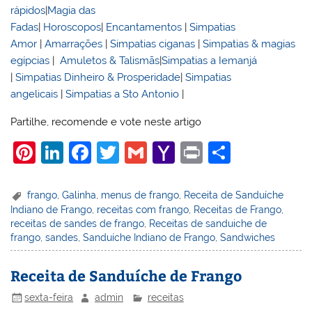
rápidos
|
Magia das
Fadas
|
Horoscopos
|
Encantamentos
|
Simpatias
Amor
|
Amarrações
|
Simpatias ciganas
|
Simpatias & magias
egípcias
|
Amuletos & Talismãs
|
Simpatias a Iemanjá
|
Simpatias Dinheiro & Prosperidade
|
Simpatias
angelicais
|
Simpatias a Sto Antonio
|
Partilhe, recomende e vote neste artigo
Pi
Li
F
T
G
Y
Pr
S
nt
n
a
w
m
a
in
h
er
k
c
itt
ai
h
t
ar
frango
,
Galinha
,
menus de frango
,
Receita de Sanduíche
Indiano de Frango
,
receitas com frango
,
Receitas de Frango
,
e
e
e
er
l
o
e
receitas de sandes de frango
,
Receitas de sanduiche de
st
dI
b
o
frango
,
sandes
,
Sanduíche Indiano de Frango
,
Sandwiches
n
o
M
Receita de Sanduíche de Frango
o
ai
sexta-feira
admin
receitas
k
l