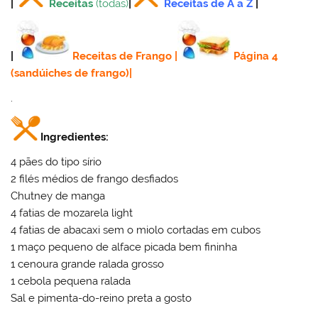
|
Receitas
(todas)
|
Receitas de A a Z
|
|
Receitas de Frango
|
Página 4
(sandúiches de frango)
|
.
Ingredientes:
4 pães do tipo sírio
2 filés médios de frango desfiados
Chutney de manga
4 fatias de mozarela light
4 fatias de abacaxi sem o miolo cortadas em cubos
1 maço pequeno de alface picada bem fininha
1 cenoura grande ralada grosso
1 cebola pequena ralada
Sal e pimenta-do-reino preta a gosto