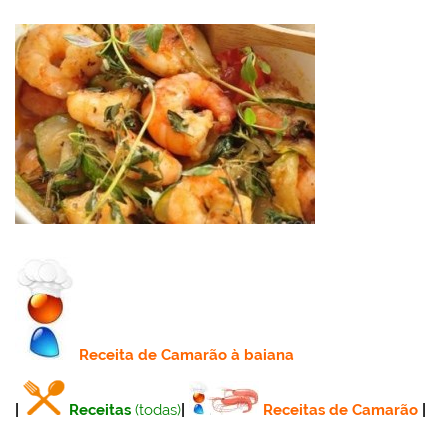
Receita
de Camarão à baiana
|
Receitas
(todas)
|
Receitas de Camarão
|