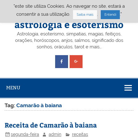
Skip
"este site utiliza Cookies. Ao navegar no site, estará a
to
content
Portal A&E – Portal
consentir a sua utilização.
.
."
Saiba mais
Entendi
astrologia e esoterismo
Astrologia, esoterismo, simpatias, magias, feitiços,
orações, horóscopos, anjos, salmos, significado dos
sonhos, oráculos, tarot e mais…
MENU
Tag:
Camarão à baiana
Receita de Camarão à baiana
segunda-feira
admin
receitas