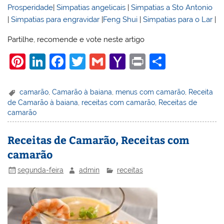
Prosperidade
|
Simpatias angelicais
|
Simpatias a Sto Antonio
|
Simpatias para engravidar
|
Feng Shui
|
Simpatias para o Lar
|
Partilhe, recomende e vote neste artigo
Pi
Li
F
T
G
Y
Pr
S
nt
n
a
w
m
a
in
h
er
k
c
itt
ai
h
t
ar
camarão
,
Camarão à baiana
,
menus com camarão
,
Receita
de Camarão à baiana
,
receitas com camarão
,
Receitas de
e
e
e
er
l
o
e
camarão
st
dI
b
o
n
o
M
Receitas de Camarão, Receitas com
camarão
o
ai
k
l
segunda-feira
admin
receitas