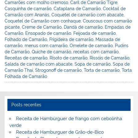
Camarões com molho cremoso
,
Caril de Camarão Tigre
,
k
l
Casquinha de camarão
,
Cataplana de Camarão
,
Cocktail de
Camarão com Ananás
,
Coquetel de camarão com abacate
,
Coquetel de Camarão com conhaque
,
Couscous com camarão
picante
,
Creme de Camarão
,
Dandá de camarão
,
Empadas de
Camarão
,
Ensopado de camarão
,
Feijoada de camarão
,
Folhado de Camarão
,
Frigideira de camarão
,
Massada de
camarão
,
menus com camarão
,
Omelete de camarão
,
Pudins
de Camarão
,
Quiche de camarão
,
receitas com camarão
,
Receitas de camarão
,
Risoto de camarão
,
Rissóis de Camarão
,
Salada de camarão com abacate
,
Sopa de camarão
,
Sopa de
Camarão Thai
,
Strogonoff de camarão
,
Torta de camarão
,
Torta
Folhada de Camarão
Posts recentes
Receita de Hambúrguer de frango com cebolinha
verde
Receita de Hamburguer de Grão-de-Bico