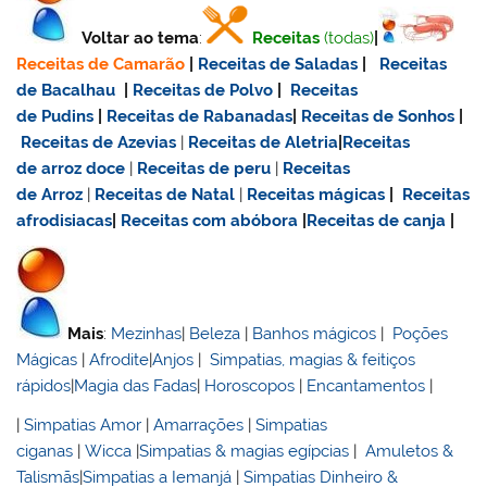
Voltar ao tema
:
Receitas
(todas)
|
Receitas de Camarão
|
Receitas de Saladas
|
Receitas
de Bacalhau
|
Receitas de Polvo
|
Receitas
de Pudins
|
Receitas de Rabanadas
|
Receitas de Sonhos
|
Receitas de Azevias
|
Receitas de Aletria
|
Receitas
de
arroz doce
|
Receitas de
peru
|
Receitas
de Arroz
|
Receitas de Natal
|
Receitas mágicas
|
Receitas
afrodisiacas
|
Receitas com abóbora
|
Receitas de canja
|
Mais
:
Mezinhas
|
Beleza
|
Banhos mágicos
|
Poções
Mágicas
|
Afrodite
|
Anjos
|
Simpatias, magias & feitiços
rápidos
|
Magia das Fadas
|
Horoscopos
|
Encantamentos
|
|
Simpatias Amor
|
Amarrações
|
Simpatias
ciganas
|
Wicca
|
Simpatias & magias egípcias
|
Amuletos &
Talismãs
|
Simpatias a Iemanjá
|
Simpatias Dinheiro &