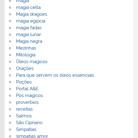
magia
magia celta
Magia dragoes
magia egipcia
magia fadas
magia lunar
Magia negra
Mezinhas
Mitologia
Óleos magicos
Orações
Para que servem os óleos essenciais
Poções
Portal A&E
Pós mágicos
proverbios
receitas
Salmos
São Cipriano
Simpatias
simpatias amor