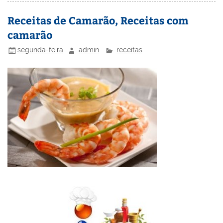
st
dI
b
o
n
o
M
Receitas de Camarão, Receitas com
camarão
o
ai
k
l
segunda-feira
admin
receitas