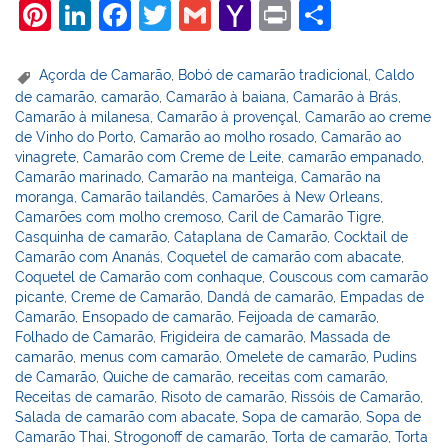
Pi
Li
F
T
G
Y
Pr
S
nt
n
a
w
m
a
in
h
er
k
c
itt
ai
h
t
ar
Açorda de Camarão
,
Bobó de camarão tradicional
,
Caldo
de camarão
,
camarão
,
Camarão à baiana
,
Camarão à Brás
,
e
e
e
er
l
o
e
Camarão à milanesa
,
Camarão à provençal
,
Camarão ao creme
st
dI
b
o
de Vinho do Porto
,
Camarão ao molho rosado
,
Camarão ao
vinagrete
,
Camarão com Creme de Leite
,
camarão empanado
,
n
o
M
Camarão marinado
,
Camarão na manteiga
,
Camarão na
o
ai
moranga
,
Camarão tailandês
,
Camarões à New Orleans
,
Camarões com molho cremoso
,
Caril de Camarão Tigre
,
k
l
Casquinha de camarão
,
Cataplana de Camarão
,
Cocktail de
Camarão com Ananás
,
Coquetel de camarão com abacate
,
Coquetel de Camarão com conhaque
,
Couscous com camarão
picante
,
Creme de Camarão
,
Dandá de camarão
,
Empadas de
Camarão
,
Ensopado de camarão
,
Feijoada de camarão
,
Folhado de Camarão
,
Frigideira de camarão
,
Massada de
camarão
,
menus com camarão
,
Omelete de camarão
,
Pudins
de Camarão
,
Quiche de camarão
,
receitas com camarão
,
Receitas de camarão
,
Risoto de camarão
,
Rissóis de Camarão
,
Salada de camarão com abacate
,
Sopa de camarão
,
Sopa de
Camarão Thai
,
Strogonoff de camarão
,
Torta de camarão
,
Torta