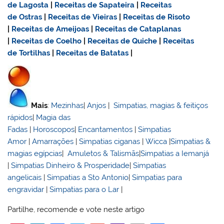
de Lagosta
|
Receitas de Sapateira
|
Receitas
de Ostras
|
Receitas de Vieiras
|
Receitas de Risoto
|
Receitas de Ameijoas
|
Receitas de Cataplanas
|
Receitas de Coelho
|
Receitas de Quiche
|
Receitas
de Tortilhas
|
Receitas de Batatas
|
Mais
:
Mezinhas
|
Anjos
|
Simpatias, magias & feitiços
rápidos
|
Magia das
Fadas
|
Horoscopos
|
Encantamentos
|
Simpatias
Amor
|
Amarrações
|
Simpatias ciganas
|
Wicca
|
Simpatias &
magias egípcias
|
Amuletos & Talismãs
|
Simpatias a Iemanjá
|
Simpatias Dinheiro & Prosperidade
|
Simpatias
angelicais
|
Simpatias a Sto Antonio
|
Simpatias para
engravidar
|
Simpatias para o Lar
|
Partilhe, recomende e vote neste artigo