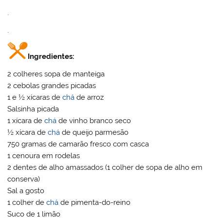
.
.
Ingredientes:
2 colheres sopa de manteiga
2 cebolas grandes picadas
1 e ½ xícaras de
chá
de arroz
Salsinha picada
1 xícara de
chá
de vinho branco seco
½ xícara de
chá
de queijo parmesão
750 gramas de camarão fresco com casca
1 cenoura em rodelas
2 dentes de alho amassados (1 colher de sopa de alho em
conserva)
Sal a gosto
1 colher de
chá
de pimenta-do-reino
Suco de 1 limão