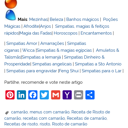
Mais
:
Mezinhas
|
Beleza
|
Banhos mágicos
|
Poções
Mágicas
|
Afrodite
|
Anjos
|
Simpatias, magias & feitiços
rápidos
|
Magia das Fadas
|
Horoscopos
|
Encantamentos
|
|
Simpatias Amor
|
Amarrações
|
Simpatias
ciganas
|
Wicca
|
Simpatias & magias egípcias
|
Amuletos &
Talismãs
|
Simpatias a Iemanjá
|
Simpatias Dinheiro &
Prosperidade
|
Simpatias angelicais
|
Simpatias a Sto Antonio
|
Simpatias para engravidar
|
Feng Shui
|
Simpatias para o Lar
|
Partilhe, recomende e vote neste artigo
Pi
Li
F
T
G
Y
Pr
S
nt
n
a
w
m
a
in
h
er
k
c
itt
ai
h
t
ar
camarão
,
menus com camarão
,
Receita de Risoto de
camarão
,
receitas com camarão
,
Receitas de camarão
,
e
e
e
er
l
o
e
Receitas de risoto
,
risoto
,
Risoto de camarão