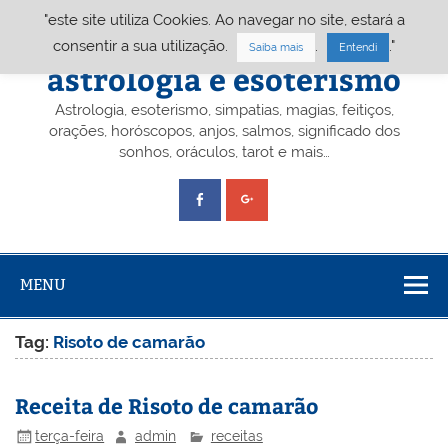
Skip
"este site utiliza Cookies. Ao navegar no site, estará a
to
content
Portal A&E – Portal
consentir a sua utilização.
.
."
Saiba mais
Entendi
astrologia e esoterismo
Astrologia, esoterismo, simpatias, magias, feitiços,
orações, horóscopos, anjos, salmos, significado dos
sonhos, oráculos, tarot e mais…
MENU
Tag:
Risoto de camarão
Receita de Risoto de camarão
terça-feira
admin
receitas