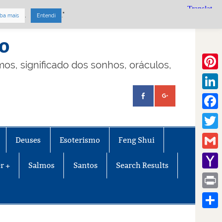
.
."
ba mais
Entendi
mo
lmos, significado dos sonhos, oráculos,
Pinte
Linke
Face
Twitt
Deuses
Esoterismo
Feng Shui
Gmail
r +
Salmos
Santos
Search Results
Yaho
Mail
Print
Share