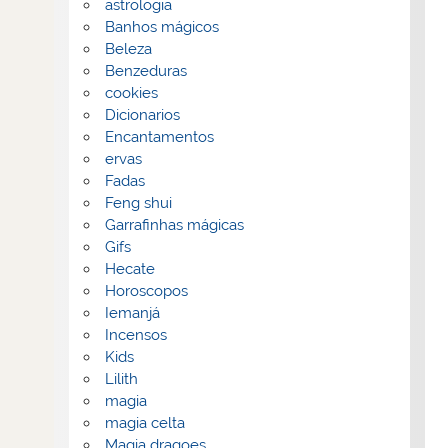
astrologia
Banhos mágicos
Beleza
Benzeduras
cookies
Dicionarios
Encantamentos
ervas
Fadas
Feng shui
Garrafinhas mágicas
Gifs
Hecate
Horoscopos
Iemanjá
Incensos
Kids
Lilith
magia
magia celta
Magia dragoes