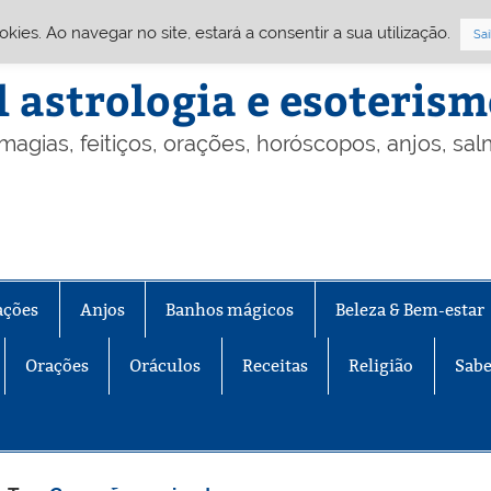
Cookies. Ao navegar no site, estará a consentir a sua utilização.
Sai
l astrologia e esoteris
 magias, feitiços, orações, horóscopos, anjos, sa
ações
Anjos
Banhos mágicos
Beleza & Bem-estar
Orações
Oráculos
Receitas
Religião
Sabe