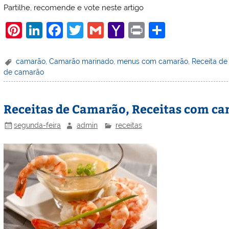
Partilhe, recomende e vote neste artigo
Pi
Li
F
T
G
Y
Pr
S
nt
n
a
w
m
a
in
h
er
k
c
itt
ai
h
t
ar
camarão
,
Camarão marinado
,
menus com camarão
,
Receita d
de camarão
e
e
e
er
l
o
e
st
dI
b
o
Receitas de Camarão, Receitas com c
n
o
M
o
ai
segunda-feira
admin
receitas
k
l