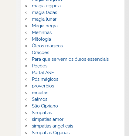
magia egipcia
magia fadas
magia lunar
Magia negra
Mezinhas
Mitologia
Óleos magicos
Orações
Para que servem os óleos essenciais
Poções
Portal A&E
Pós mágicos
proverbios
receitas
Salmos
São Cipriano
Simpatias
simpatias amor
simpatias angelicais
Simpatias Ciganas