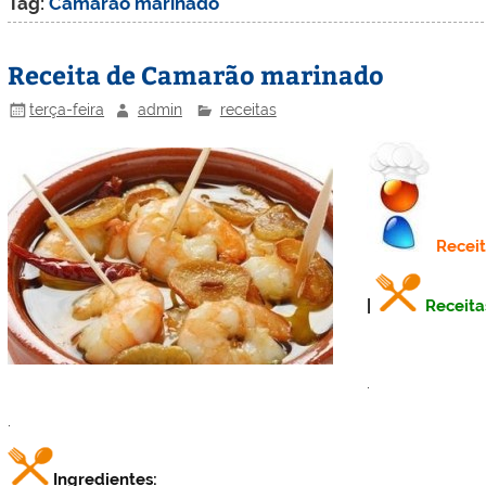
Tag:
Camarão marinado
Receita de Camarão marinado
terça-feira
admin
receitas
Recei
|
Receita
.
.
Ingredientes: