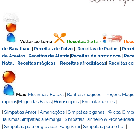
Voltar ao tema
:
Receitas
(todas)
|
Rece
de Bacalhau
|
Receitas de Polvo
|
Receitas de Pudins
|
Rece
de Azevias
|
Receitas de Aletria
|
Receitas de
arroz doce
|
Rece
Natal
|
Receitas mágicas
|
Receitas afrodisiacas
|
Receitas c
Mais
:
Mezinhas
|
Beleza
|
Banhos mágicos
|
Poções Mági
rápidos
|
Magia das Fadas
|
Horoscopos
|
Encantamentos
|
|
Simpatias Amor
|
Amarrações
|
Simpatias ciganas
|
Wicca
|
Simpa
Talismãs
|
Simpatias a Iemanjá
|
Simpatias Dinheiro & Prosperidad
|
Simpatias para engravidar
|
Feng Shui
|
Simpatias para o Lar
|