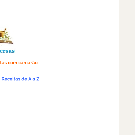
itas com camarão
Receitas de A a Z
|