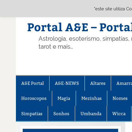
"este site utiliza 
Skip
to
content
Portal A&E – Porta
Astrologia, esoterismo, simpatias,
tarot e mais…
A&E Portal
A&E-NEWS
Altares
Amarr
Horoscopos
Magia
Mezinhas
Nomes
Simpatias
Sonhos
Umbanda
Wicca