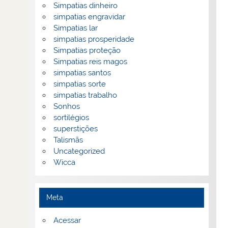
Simpatias dinheiro
simpatias engravidar
Simpatias lar
simpatias prosperidade
Simpatias proteção
Simpatias reis magos
simpatias santos
simpatias sorte
simpatias trabalho
Sonhos
sortilégios
superstições
Talismãs
Uncategorized
Wicca
Meta
Acessar