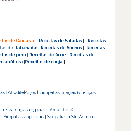
itas de Camarão
|
Receitas de Saladas
|
Receitas
itas de Rabanadas
|
Receitas de Sonhos
|
Receitas
itas de
peru
|
Receitas de Arroz
|
Receitas de
om abóbora
|
Receitas de canja
|
cas
|
Afrodite
|
Anjos
|
Simpatias, magias & feitiços
tias & magias egípcias
|
Amuletos &
e
|
Simpatias angelicais
|
Simpatias a Sto Antonio