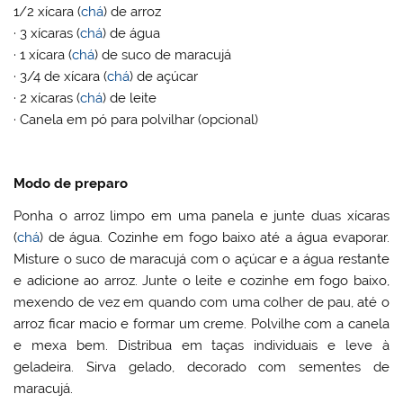
1/2 xícara (
chá
) de arroz
· 3 xícaras (
chá
) de água
· 1 xícara (
chá
) de suco de maracujá
· 3/4 de xícara (
chá
) de açúcar
· 2 xícaras (
chá
) de leite
· Canela em pó para polvilhar (opcional)
Modo de preparo
Ponha o arroz limpo em uma panela e junte duas xícaras
(
chá
) de água. Cozinhe em fogo baixo até a água evaporar.
Misture o suco de maracujá com o açúcar e a água restante
e adicione ao arroz. Junte o leite e cozinhe em fogo baixo,
mexendo de vez em quando com uma colher de pau, até o
arroz ficar macio e formar um creme. Polvilhe com a canela
e mexa bem. Distribua em taças individuais e leve à
geladeira. Sirva gelado, decorado com sementes de
maracujá.