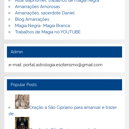
Altar Baphomet, trabalhos de magia negra
Amarrações Amorosas
Amarrações, sacerdote Daniel
Blog Amarrações
Magia Negra- Magia Branca
Trabalhos de Magia no YOUTUBE
Admin
e-mail: portal.astrologia.esoterismo@gmail.com
Popular Posts
Oração a São Cipriano para amansar e trazer
de…