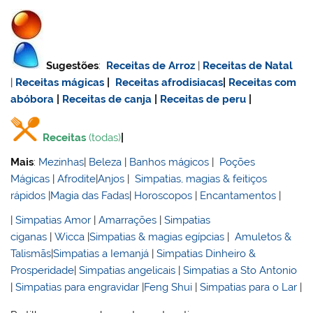
Sugestões
:
Receitas de Arroz
|
Receitas de Natal
|
Receitas mágicas
|
Receitas afrodisiacas
|
Receitas com
abóbora
|
Receitas de canja
|
Receitas de
peru
|
Receitas
(todas)
|
Mais
:
Mezinhas
|
Beleza
|
Banhos mágicos
|
Poções
Mágicas
|
Afrodite
|
Anjos
|
Simpatias, magias & feitiços
rápidos
|
Magia das Fadas
|
Horoscopos
|
Encantamentos
|
|
Simpatias Amor
|
Amarrações
|
Simpatias
ciganas
|
Wicca
|
Simpatias & magias egípcias
|
Amuletos &
Talismãs
|
Simpatias a Iemanjá
|
Simpatias Dinheiro &
Prosperidade
|
Simpatias angelicais
|
Simpatias a Sto Antonio
|
Simpatias para engravidar
|
Feng Shui
|
Simpatias para o Lar
|