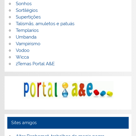
Sonhos
Sortilégios
Supertições
Talismãs, amuletos e patuás
Templarios
Umbanda
Vampirismo
Vodoo
Wicca
zTemas Portal A&E
Sites amigos