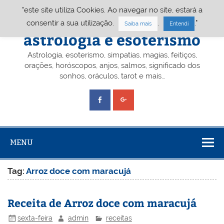
Skip
"este site utiliza Cookies. Ao navegar no site, estará a
to
content
Portal A&E – Portal
consentir a sua utilização.
.
."
Saiba mais
Entendi
astrologia e esoterismo
Astrologia, esoterismo, simpatias, magias, feitiços,
orações, horóscopos, anjos, salmos, significado dos
sonhos, oráculos, tarot e mais…
MENU
Tag:
Arroz doce com maracujá
Receita de Arroz doce com maracujá
sexta-feira
admin
receitas