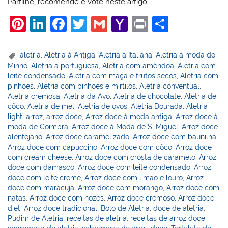
Partilhe, recomende e vote neste artigo
Pi
Li
F
T
G
Y
Pr
S
nt
n
a
w
m
a
in
h
er
k
c
itt
ai
h
t
ar
aletria
,
Aletria à Antiga
,
Aletria à Italiana
,
Aletria à moda do
Minho
,
Aletria à portuguesa
,
Aletria com amêndoa
,
Aletria com
e
e
e
er
l
o
e
leite condensado
,
Aletria com maçã e frutos secos
,
Aletria com
st
dI
b
o
pinhões
,
Aletria com pinhões e mirtilos
,
Aletria conventual
,
Aletria cremosa
,
Aletria da Avó
,
Aletria de chocolate
,
Aletria de
n
o
M
côco
,
Aletria de mel
,
Aletria de ovos
,
Aletria Dourada
,
Aletria
o
ai
light
,
arroz
,
arroz doce
,
Arroz doce á moda antiga
,
Arroz doce á
moda de Coimbra
,
Arroz doce à Moda de S. Miguel
,
Arroz doce
k
l
alentejano
,
Arroz doce caramelizado
,
Arroz doce com baunilha
,
Arroz doce com capuccino
,
Arroz doce com côco
,
Arroz doce
com cream cheese
,
Arroz doce com crosta de caramelo
,
Arroz
doce com damasco
,
Arroz doce com leite condensado
,
Arroz
doce com leite creme
,
Arroz doce com limão e louro
,
Arroz
doce com maracujá
,
Arroz doce com morango
,
Arroz doce com
natas
,
Arroz doce com nozes
,
Arroz doce cremoso
,
Arroz doce
diet
,
Arroz doce tradicional
,
Bolo de Aletria
,
doce de aletria
,
Pudim de Aletria
,
receitas de aletria
,
receitas de arroz doce
,