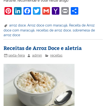
Partilhe, recomende e vote neste artigo
Pi
Li
F
T
G
Y
Pr
S
nt
n
a
w
m
a
in
h
er
k
c
itt
ai
h
t
ar
arroz doce
,
Arroz doce com maracujá
,
Receita de Arroz
doce com maracujá
,
receitas de arroz doce
,
sobremesa de
e
e
e
er
l
o
e
arroz doce
st
dI
b
o
n
o
M
Receitas de Arroz Doce e aletria
o
ai
sexta-feira
admin
receitas
k
l