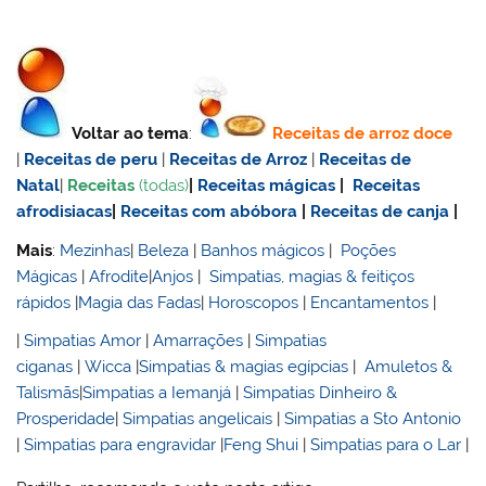
Voltar ao tema
:
Receitas de
arroz doce
|
Receitas de
peru
|
Receitas de Arroz
|
Receitas de
Natal
|
Receitas
(todas)
|
Receitas mágicas
|
Receitas
afrodisiacas
|
Receitas com abóbora
|
Receitas de canja
|
Mais
:
Mezinhas
|
Beleza
|
Banhos mágicos
|
Poções
Mágicas
|
Afrodite
|
Anjos
|
Simpatias, magias & feitiços
rápidos
|
Magia das Fadas
|
Horoscopos
|
Encantamentos
|
|
Simpatias Amor
|
Amarrações
|
Simpatias
ciganas
|
Wicca
|
Simpatias & magias egípcias
|
Amuletos &
Talismãs
|
Simpatias a Iemanjá
|
Simpatias Dinheiro &
Prosperidade
|
Simpatias angelicais
|
Simpatias a Sto Antonio
|
Simpatias para engravidar
|
Feng Shui
|
Simpatias para o Lar
|