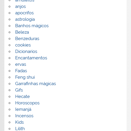
amuletos
anjos
apocrifos
astrologia
Banhos mágicos
Beleza
Benzeduras
cookies
Dicionarios
Encantamentos
ervas
Fadas
Feng shui
Garrafinhas mágicas
Gifs
Hecate
Horoscopos
Iemanjá
Incensos
Kids
Lilith