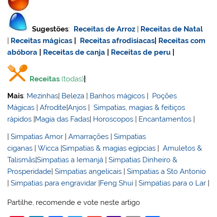
Sugestões
:
Receitas de Arroz
|
Receitas de Natal
|
Receitas mágicas
|
Receitas afrodisiacas
|
Receitas com
abóbora
|
Receitas de canja
|
Receitas de
peru
|
Receitas
(todas)
|
Mais
:
Mezinhas
|
Beleza
|
Banhos mágicos
|
Poções
Mágicas
|
Afrodite
|
Anjos
|
Simpatias, magias & feitiços
rápidos
|
Magia das Fadas
|
Horoscopos
|
Encantamentos
|
|
Simpatias Amor
|
Amarrações
|
Simpatias
ciganas
|
Wicca
|
Simpatias & magias egípcias
|
Amuletos &
Talismãs
|
Simpatias a Iemanjá
|
Simpatias Dinheiro &
Prosperidade
|
Simpatias angelicais
|
Simpatias a Sto Antonio
|
Simpatias para engravidar
|
Feng Shui
|
Simpatias para o Lar
|
Partilhe, recomende e vote neste artigo