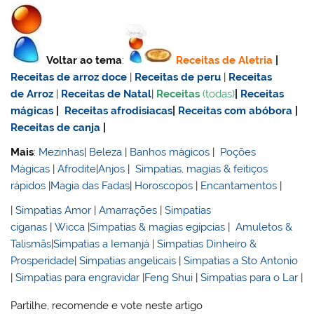
Voltar ao tema
:
Receitas de Aletria
|
Receitas de
arroz doce
|
Receitas de
peru
|
Receitas
de Arroz
|
Receitas de Natal
|
Receitas
(todas)
|
Receitas
mágicas
|
Receitas afrodisiacas
|
Receitas com abóbora
|
Receitas de canja
|
Mais
:
Mezinhas
|
Beleza
|
Banhos mágicos
|
Poções
Mágicas
|
Afrodite
|
Anjos
|
Simpatias, magias & feitiços
rápidos
|
Magia das Fadas
|
Horoscopos
|
Encantamentos
|
|
Simpatias Amor
|
Amarrações
|
Simpatias
ciganas
|
Wicca
|
Simpatias & magias egípcias
|
Amuletos &
Talismãs
|
Simpatias a Iemanjá
|
Simpatias Dinheiro &
Prosperidade
|
Simpatias angelicais
|
Simpatias a Sto Antonio
|
Simpatias para engravidar
|
Feng Shui
|
Simpatias para o Lar
|
Partilhe, recomende e vote neste artigo