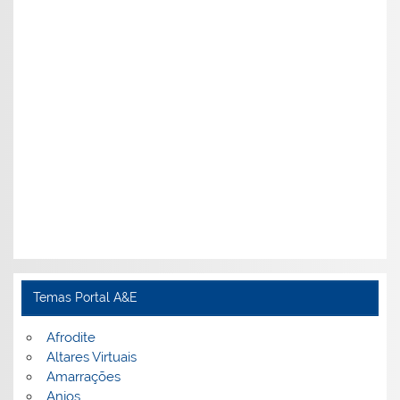
Temas Portal A&E
Afrodite
Altares Virtuais
Amarrações
Anjos