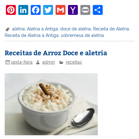
Pi
Li
F
T
G
Y
Pr
S
nt
n
a
w
m
a
in
h
er
k
c
itt
ai
h
t
ar
aletria
,
Aletria à Antiga
,
doce de aletria
,
Receita de Aletria
,
Receita de Aletria à Antiga
,
sobremesa de aletria
e
e
e
er
l
o
e
st
dI
b
o
Receitas de Arroz Doce e aletria
n
o
M
sexta-feira
admin
receitas
o
ai
k
l