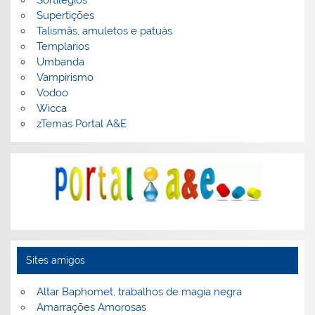
Sortilégios
Supertições
Talismãs, amuletos e patuás
Templarios
Umbanda
Vampirismo
Vodoo
Wicca
zTemas Portal A&E
Sites amigos
Altar Baphomet, trabalhos de magia negra
Amarrações Amorosas