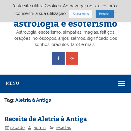
Skip
"este site utiliza Cookies. Ao navegar no site, estará a
to
content
Portal A&E – Portal
consentir a sua utilização.
.
."
Saiba mais
Entendi
astrologia e esoterismo
Astrologia, esoterismo, simpatias, magias, feitiços,
orações, horóscopos, anjos, salmos, significado dos
sonhos, oráculos, tarot e mais…
MENU
Tag:
Aletria à Antiga
Receita de Aletria à Antiga
sábado
admin
receitas