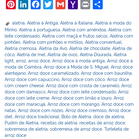
Pi
Li
F
T
G
Y
Pr
S
nt
n
a
w
m
a
in
h
er
k
c
itt
ai
h
t
ar
aletria
,
Aletria à Antiga
,
Aletria à Italiana
,
Aletria à moda do
Minho
,
Aletria à portuguesa
,
Aletria com amêndoa
,
Aletria com
e
e
e
er
l
o
e
leite condensado
,
Aletria com maçã e frutos secos
,
Aletria com
st
dI
b
o
pinhões
,
Aletria com pinhões e mirtilos
,
Aletria conventual
,
Aletria cremosa
,
Aletria da Avó
,
Aletria de chocolate
,
Aletria de
n
o
M
côco
,
Aletria de mel
,
Aletria de ovos
,
Aletria Dourada
,
Aletria
o
ai
light
,
arroz
,
arroz doce
,
Arroz doce á moda antiga
,
Arroz doce á
moda de Coimbra
,
Arroz doce à Moda de S. Miguel
,
Arroz doce
k
l
alentejano
,
Arroz doce caramelizado
,
Arroz doce com baunilha
,
Arroz doce com capuccino
,
Arroz doce com côco
,
Arroz doce
com cream cheese
,
Arroz doce com crosta de caramelo
,
Arroz
doce com damasco
,
Arroz doce com leite condensado
,
Arroz
doce com leite creme
,
Arroz doce com limão e louro
,
Arroz
doce com maracujá
,
Arroz doce com morango
,
Arroz doce com
natas
,
Arroz doce com nozes
,
Arroz doce cremoso
,
Arroz doce
diet
,
Arroz doce tradicional
,
Bolo de Aletria
,
doce de aletria
,
Pudim de Aletria
,
receitas de aletria
,
receitas de arroz doce
,
sobremesa de aletria
,
sobremesa de arroz doce
,
Torteleta de
arroz doce