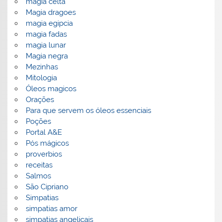
magia celta
Magia dragoes
magia egipcia
magia fadas
magia lunar
Magia negra
Mezinhas
Mitologia
Óleos magicos
Orações
Para que servem os óleos essenciais
Poções
Portal A&E
Pós mágicos
proverbios
receitas
Salmos
São Cipriano
Simpatias
simpatias amor
simpatias angelicais